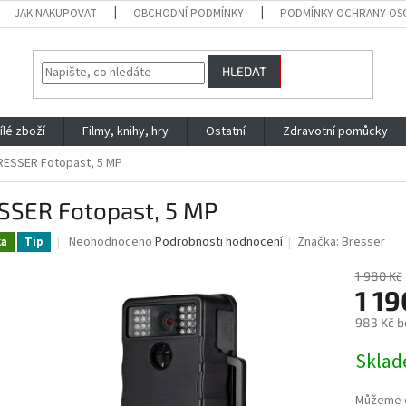
JAK NAKUPOVAT
OBCHODNÍ PODMÍNKY
PODMÍNKY OCHRANY OS
HLEDAT
ílé zboží
Filmy, knihy, hry
Ostatní
Zdravotní pomůcky
RESSER Fotopast, 5 MP
SSER Fotopast, 5 MP
Průměrné
Neohodnoceno
Podrobnosti hodnocení
Značka:
Bresser
ka
Tip
hodnocení
produktu
1 980 Kč
je
1 19
0,0
983 Kč b
z
5
Měrná
Skla
hvězdiček.
cena:
Můžeme d