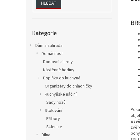
HLEDAT
BRE
Přeskočit
Kategorie
kategorie
Dům a zahrada
Domácnost
Domovní alarmy
Nástěnné hodiny
Doplňky do kuchyně
Organizéry do chladničky
Kuchyňské náčiní
Sady nožů
Poku
Stolování
objek
Příbory
osvě
Sklenice
zvěř
pohy
Dílna
spust