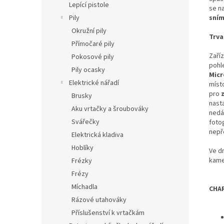
Lepící pistole
se n
sní
Pily
Okružní pily
Trva
Přímočaré pily
Zaří
Pokosové pily
pohl
Pily ocasky
Mic
Elektrické nářadí
míst
pro
Brusky
nast
Aku vrtačky a šroubováky
nedá
Svářečky
foto
nepř
Elektrická kladiva
Hoblíky
Ve dn
kame
Frézky
Frézy
Míchadla
CHA
Rázové utahováky
Příslušenství k vrtačkám