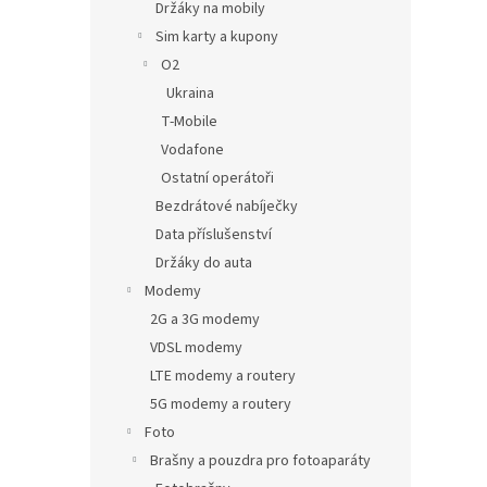
Držáky na mobily
Sim karty a kupony
O2
Ukraina
T-Mobile
Vodafone
Ostatní operátoři
Bezdrátové nabíječky
Data příslušenství
Držáky do auta
Modemy
2G a 3G modemy
VDSL modemy
LTE modemy a routery
5G modemy a routery
Foto
Brašny a pouzdra pro fotoaparáty