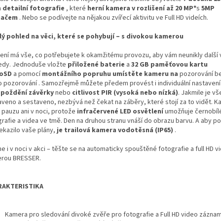
a
detailní fotografie
, které
herní kamera v rozlišení až 20 MP*
s
5MP
mačem
. Nebo se podívejte na nějakou zvířecí aktivitu ve Full HD videích.
lý pohled na věci, které se pohybují – s divokou kamerou
zení má vše, co potřebujete k okamžitému provozu, aby vám neunikly další v
edy. Jednoduše vložte
přiložené baterie
a
32 GB paměťovou kartu
roSD
a pomocí
montážního popruhu umístěte
kameru na
pozorování b
o pozorování . Samozřejmě můžete předem provést i individuální nastavení –
zpoždění závěrky
nebo
citlivost PIR (vysoká nebo nízká)
. Jakmile je vš
aveno a sestaveno, nezbývá než čekat na záběry, které stojí za to vidět. K
 pauzu ani v noci, protože
infračervené LED osvětlení
umožňuje černobíl
grafie a videa ve tmě. Den na druhou stranu vnáší do obrazu barvu. A aby po
ekazilo vaše plány,
je trailová kamera vodotěsná (IP65)
.
e i v noci v akci – těšte se na automaticky spouštěné fotografie a full HD vi
rou BRESSER.
RAKTERISTIKA
Kamera pro sledování divoké zvěře pro fotografie a Full HD video zázna