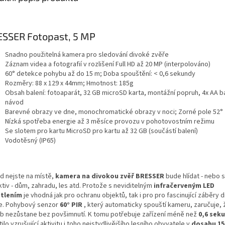
SSER Fotopast, 5 MP
Snadno použitelná kamera pro sledování divoké zvěře
Záznam videa a fotografií v rozlišení Full HD až 20 MP (interpolováno)
60° detekce pohybu až do 15 m;
Doba spouštění: < 0,6 sekundy
Rozměry: 88 x 129 x 44mm;
Hmotnost: 185g
Obsah balení: fotoaparát, 32 GB microSD karta, montážní popruh, 4x AA b
návod
Barevné obrazy ve dne, monochromatické obrazy v noci;
Zorné pole 52°
Nízká spotřeba energie až 3 měsíce provozu v pohotovostním režimu
Se slotem pro kartu MicroSD pro kartu až 32 GB (součástí balení)
Vodotěsný (IP65)
d nejste na místě,
kamera na divokou zvěř BRESSER
bude hlídat - nebo 
tiv - dům, zahradu, les atd. Protože s neviditelným
infračerveným LED
tlením
je vhodná jak pro ochranu objektů, tak i pro pro fascinující záběry 
e. Pohybový senzor
60° PIR
, který automaticky spouští kameru, zaručuje,
b nezůstane bez povšimnutí. K tomu potřebuje zařízení méně než
0,6 sek
ilo vzrušující aktivitu i toho nejstydlivějšího lesního obyvatele v
dosahu 15