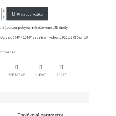
Přidat do košíku
ná | senzor pohybu | infračervené LED diody
obrazu: 5 MP / 20 MP a rozlišení videa: 1 920 x 1 080 při 10
)
informace
ZEPTAT SE
HLÍDAT
SDÍLET
Doplňkové parametry