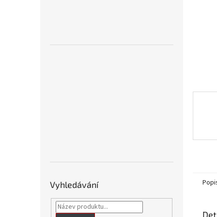
n
e
l
Popi
Vyhledávání
Det