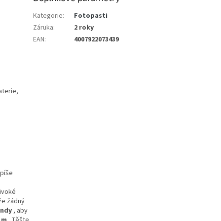
Kategorie
:
Fotopasti
Záruka
:
2 roky
EAN
:
4007922073439
aterie,
spíše
divoké
 že žádný
undy
, aby
 m
. Těšte