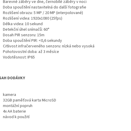
Barevné záběry ve dne, černobílé záběry v noci
Doba spouštění nastavitelná do další fotografie
Rozlišení obrazu: 5 MP / 20 MP (interpolované)
Rozlišení videa: 1920x1080 (25fps)
Délka videa: 10 sekund
Detekční úhel snímačů: 60°
Dosah PIR senzoru: 15m
Doba spouštění PIR: <0,6 sekundy
Citlivost infračerveného senzoru: nízká nebo vysoká
Pohotovostní doba: až 3 měsíce
Vodotěsnost: IP65
SAH DODÁVKY
kamera
32GB paměťová karta MicroSD
montážní popruh
4x AA baterie
návod k použití