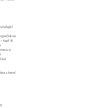
zrušující
ezpečně na
 např. B.
e
amera si
é
časí
dea s herní
my