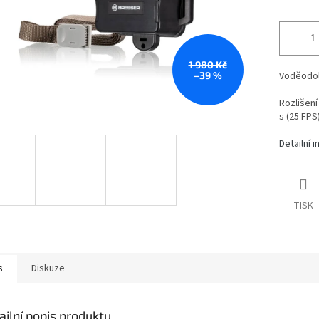
1 980 Kč
–39 %
Voděodol
Rozlišení 
s (25 FPS
Detailní 
TISK
s
Diskuze
ailní popis produktu