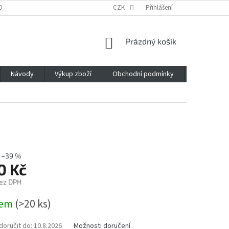
OBNÍCH ÚDAJŮ
CZK
Přihlášení
NÁKUPNÍ
Prázdný košík
KOŠÍK
Návody
Výkup zboží
Obchodní podmínky
Napište n
–39 %
0 Kč
ez DPH
dem
(>20 ks)
oručit do:
10.8.2026
Možnosti doručení