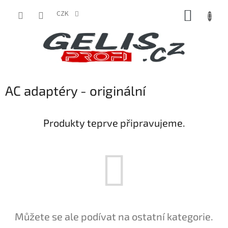
Přejít
NÁKUP
na
CZK
obsah
KOŠÍK
AC adaptéry - originální
Produkty teprve připravujeme.
Můžete se ale podívat na ostatní kategorie.