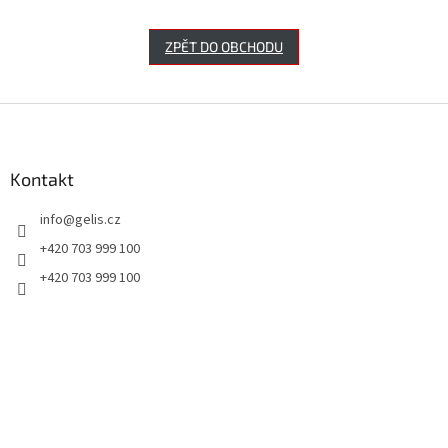
ZPĚT DO OBCHODU
Z
á
p
a
Kontakt
t
info
@
gelis.cz
í
+420 703 999 100
+420 703 999 100