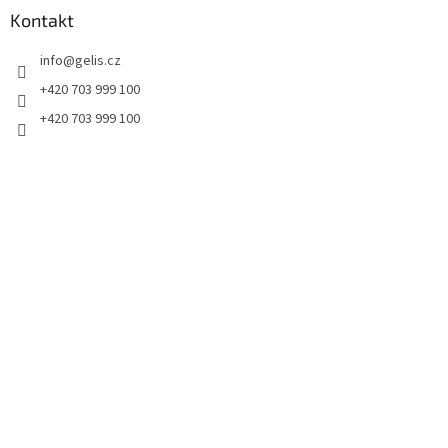
a
a
Kontakt
c
t
í
info
@
gelis.cz
í
p
r
+420 703 999 100
v
+420 703 999 100
k
y
v
ý
p
i
s
u