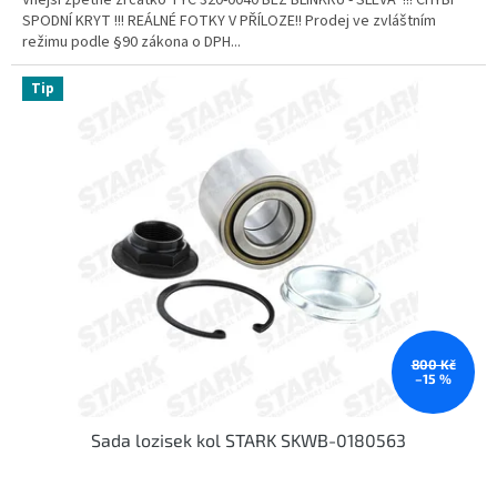
Vnější zpětné zrcátko TYC 320-0040 BEZ BLINKRU - SLEVA !!! CHYBÍ
SPODNÍ KRYT !!! REÁLNÉ FOTKY V PŘÍLOZE!! Prodej ve zvláštním
režimu podle §90 zákona o DPH...
Tip
800 Kč
–15 %
Sada lozisek kol STARK SKWB-0180563