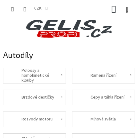
Přejít
NÁKUP
na
CZK
obsah
KOŠÍK
Autodíly
Poloosy a
homokinetické
Ramena řízení
klouby
Brzdové destičky
Čepy a táhla řízení
Rozvody motoru
Mlhová světla