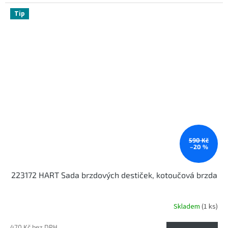
Tip
590 Kč
–20 %
223172 HART Sada brzdových destiček, kotoučová brzda
Skladem
(1 ks)
470 Kč bez DPH