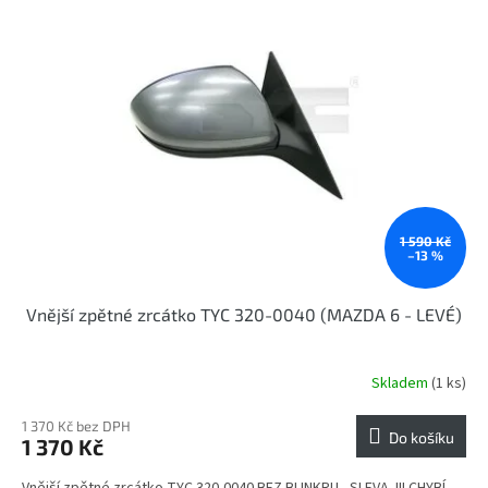
p
k
i
t
s
ů
p
r
o
d
u
k
t
ů
1 590 Kč
–13 %
Vnější zpětné zrcátko TYC 320-0040 (MAZDA 6 - LEVÉ)
Skladem
(1 ks)
1 370 Kč bez DPH
Do košíku
1 370 Kč