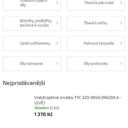
Chladiče a jejich
Tlumiče pérování
díly
Blatníky, podběhy,
Žhavící svíčky
bočnice k vozům
Zadní světlomety
Palivová čerpadla
Díly karoserie
Díly podvozku
Nejprodávanější
Vnější zpětné zrcátko TYC 320-0040 (MAZDA 6 -
LEVÉ)
Skladem
(1 ks)
1 370 Kč