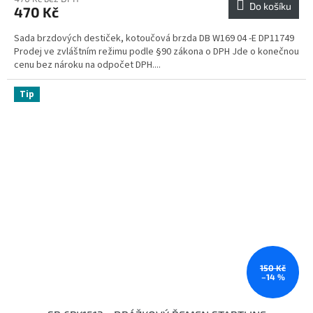
Do košíku
470 Kč
Sada brzdových destiček, kotoučová brzda DB W169 04 -E DP11749
Prodej ve zvláštním režimu podle §90 zákona o DPH Jde o konečnou
cenu bez nároku na odpočet DPH....
Tip
150 Kč
–14 %