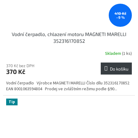
410 Kč
–9 %
Vodní čerpadlo, chlazení motoru MAGNETI MARELLI
352316170852
Skladem
(1 ks)
370 Kč bez DPH
Do košíku
370 Kč
Vodní čerpadlo Výrobce MAGNETI MARELLI Číslo dílu 352316170852
EAN 8001063594804 Prodej ve zvláštním režimu podle §90...
Tip