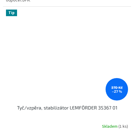
odpočet DPH.
Tip
370 Kč
–27 %
Tyč/vzpěra, stabilizátor LEMFÖRDER 35367 01
Skladem
(1 ks)