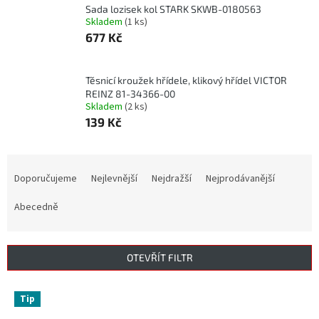
Sada lozisek kol STARK SKWB-0180563
Skladem
(1 ks)
677 Kč
Těsnicí kroužek hřídele, klikový hřídel VICTOR
REINZ 81-34366-00
Skladem
(2 ks)
139 Kč
Ř
a
Doporučujeme
Nejlevnější
Nejdražší
Nejprodávanější
z
e
Abecedně
n
í
p
OTEVŘÍT FILTR
r
o
V
Tip
d
ý
u