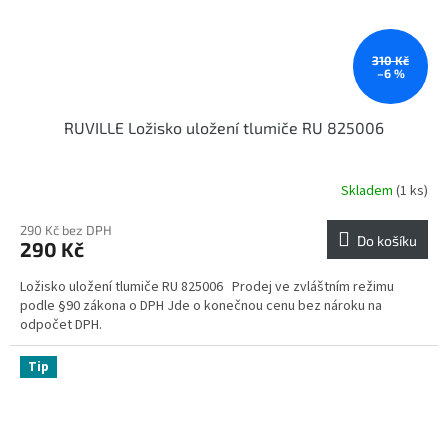
310 Kč
–6 %
RUVILLE Ložisko uložení tlumiče RU 825006
Skladem
(1 ks)
290 Kč bez DPH
Do košíku
290 Kč
Ložisko uložení tlumiče RU 825006 Prodej ve zvláštním režimu
podle §90 zákona o DPH Jde o konečnou cenu bez nároku na
odpočet DPH.
Tip