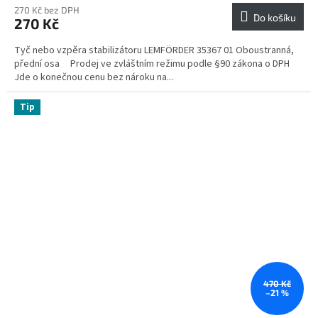
270 Kč bez DPH
Do košíku
270 Kč
Tyč nebo vzpěra stabilizátoru LEMFÖRDER 35367 01 Oboustranná,
přední osa Prodej ve zvláštním režimu podle §90 zákona o DPH
Jde o konečnou cenu bez nároku na...
Tip
470 Kč
–21 %