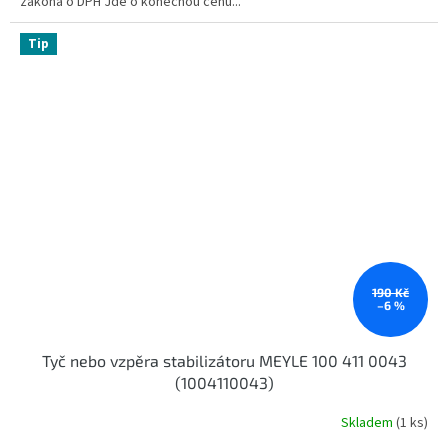
zákona o DPH Jde o konečnou cenu...
Tip
190 Kč
–6 %
Tyč nebo vzpěra stabilizátoru MEYLE 100 411 0043
(1004110043)
Skladem
(1 ks)