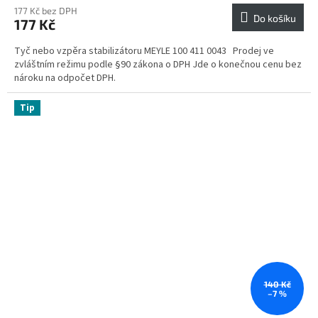
177 Kč bez DPH
Do košíku
177 Kč
Tyč nebo vzpěra stabilizátoru MEYLE 100 411 0043 Prodej ve
zvláštním režimu podle §90 zákona o DPH Jde o konečnou cenu bez
nároku na odpočet DPH.
Tip
140 Kč
–7 %