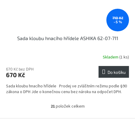
710 Kč
–5 %
Sada kloubu hnacího hřídele ASHIKA 62-07-711
Skladem
(1 ks)
670 Kč bez DPH
Do košíku
670 Kč
Sada kloubu hnacího hřídele Prodej ve zvláštním režimu podle §90
zákona o DPH Jde o konečnou cenu bez nároku na odpočet DPH.
21
položek celkem
O
v
l
Z
á
á
d
p