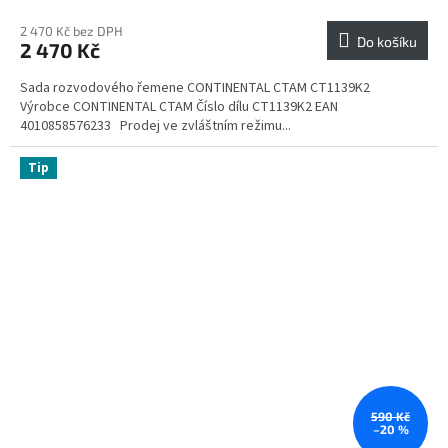
2 470 Kč bez DPH
Do košíku
2 470 Kč
Sada rozvodového řemene CONTINENTAL CTAM CT1139K2
Výrobce CONTINENTAL CTAM Číslo dílu CT1139K2 EAN
4010858576233 Prodej ve zvláštním režimu...
Tip
590 Kč
–20 %