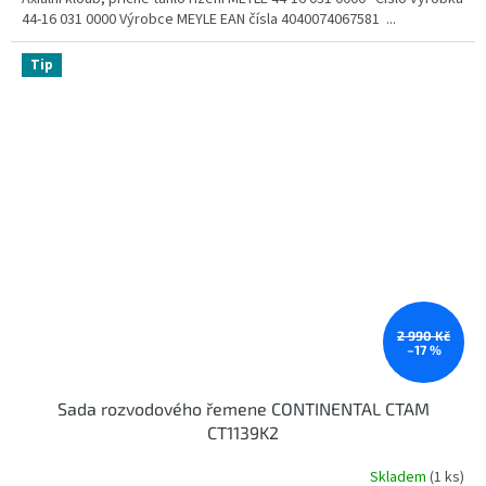
44-16 031 0000 Výrobce MEYLE EAN čísla 4040074067581 ...
Tip
2 990 Kč
–17 %
Sada rozvodového řemene CONTINENTAL CTAM
CT1139K2
Skladem
(1 ks)