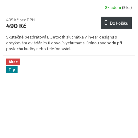
Skladem
(9 ks)
405 Kč bez DPH
Do košíku
490 Kč
Skutečně bezdrátová Bluetooth sluchátka v in-ear designu s
dotykovám ovládáním ti dovolí vychutnat si úplnou svobodu při
poslechu hudby nebo telefonování.
Akce
Tip