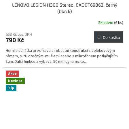
LENOVO LEGION H300 Stereo, GXD0T69863, černý
(black)
Skladem
(6 ks)
653 Kč bez DPH
Do košíku
790 Kč
Herní sluchátka přes hlavu s robustní konstrukcí s celokovovým
rámem, s PU otočnými mušlemi anebo s mikrofonem potlačujícím
šum. Další funkce a výbava: 50 mm dynamické...
Akce
Novinka
Tip