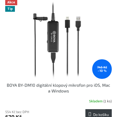
Akce
Tip
745 Kč
–10 %
BOYA BY-DM10 digitální klopový mikrofon pro iOS, Mac
a Windows
Skladem
(1 ks)
554 Kč bez DPH
Do košíku
670 Kč