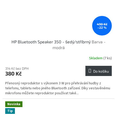
490 Kč
–22 %
HP Bluetooth Speaker 350 - šedý/stříbrný
Barva -
modrá
Skladem
(7 ks)
Průměrné
hodnocení
produktu
314 Kč bez DPH
Do košíku
380 Kč
je
4,0
Přenosný reproduktor s výkonem 3 W pro přehrávání hudby z
z
telefonu, tabletu nebo jiného Bluetooth zařízení. Díky vestavěnému
5
mikrofonu můžete reproduktor používat také...
hvězdiček.
Novinka
Tip