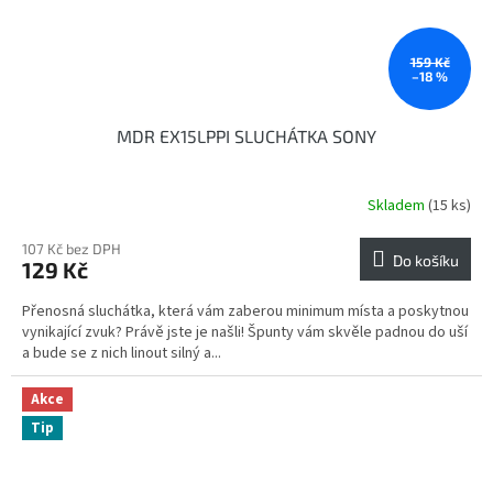
159 Kč
–18 %
MDR EX15LPPI SLUCHÁTKA SONY
Skladem
(15 ks)
Průměrné
hodnocení
produktu
107 Kč bez DPH
Do košíku
129 Kč
je
5,0
Přenosná sluchátka, která vám zaberou minimum místa a poskytnou
z
vynikající zvuk? Právě jste je našli! Špunty vám skvěle padnou do uší
5
a bude se z nich linout silný a...
hvězdiček.
Akce
Tip