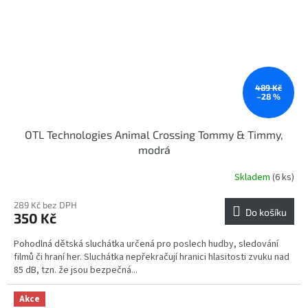
489 Kč
–28 %
OTL Technologies Animal Crossing Tommy & Timmy,
modrá
Skladem
(6 ks)
289 Kč bez DPH
Do košíku
350 Kč
Pohodlná dětská sluchátka určená pro poslech hudby, sledování
filmů či hraní her. Sluchátka nepřekračují hranici hlasitosti zvuku nad
85 dB, tzn. že jsou bezpečná...
Akce