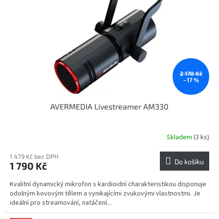
p
r
o
d
u
k
t
ů
2 170 Kč
–17 %
AVERMEDIA Livestreamer AM330
Skladem
(3 ks)
1 479 Kč bez DPH
Do košíku
1 790 Kč
Kvalitní dynamický mikrofon s kardioidní charakteristikou disponuje
odolným kovovým tělem a vynikajícími zvukovými vlastnostmi. Je
ideální pro streamování, natáčení...