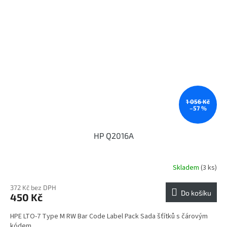
1 056 Kč
–57 %
HP Q2016A
Skladem
(3 ks)
372 Kč bez DPH
Do košíku
450 Kč
HPE LTO-7 Type M RW Bar Code Label Pack Sada šťítků s čárovým
kódem.