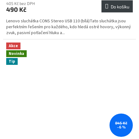
405 Kč bez DPH
Do košíku
490 Kč
Lenovo sluchátka CONS Stereo USB 110 (bílá)Tato sluchátka jsou
perfektním řešením pro každého, kdo hledá ostré hovory, výkonný
zvuk, pasivní potlačení hluku a...
Akce
Novinka
Tip
845 Kč
–6 %