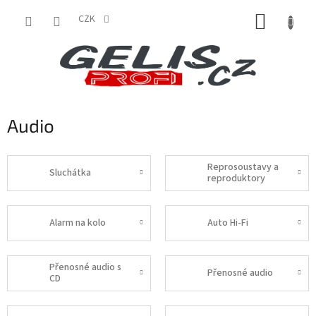
Přejít
NÁKUP
na
CZK
obsah
KOŠÍK
Audio
Reprosoustavy a
Sluchátka
reproduktory
Alarm na kolo
Auto Hi-Fi
Přenosné audio s
Přenosné audio
CD