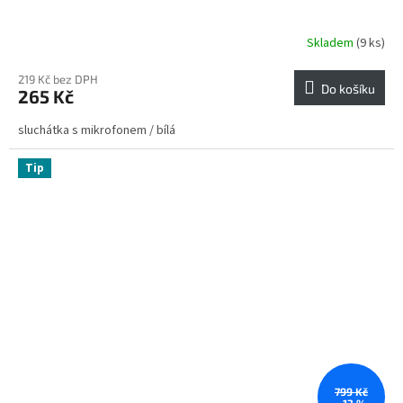
Skladem
(9 ks)
219 Kč bez DPH
Do košíku
265 Kč
sluchátka s mikrofonem / bílá
Tip
799 Kč
–13 %