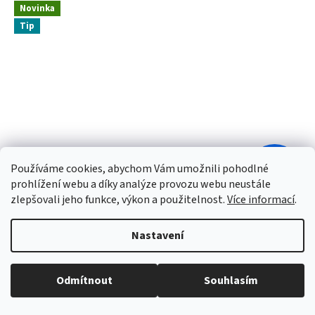
Novinka
Tip
499 Kč
Používáme cookies, abychom Vám umožnili pohodlné
–24 %
prohlížení webu a díky analýze provozu webu neustále
zlepšovali jeho funkce, výkon a použitelnost.
Více informací
.
OTL Technologies Batman, černá
Nastavení
Skladem
(1 ks)
Odmítnout
Souhlasím
312 Kč bez DPH
Do košíku
377 Kč