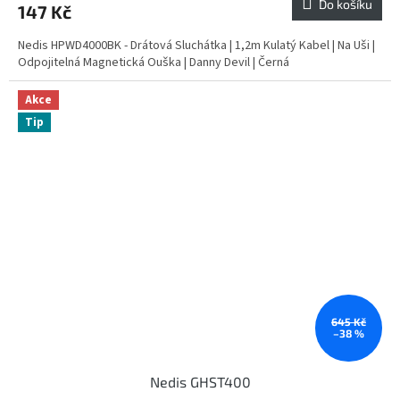
Do košíku
147 Kč
Nedis HPWD4000BK - Drátová Sluchátka | 1,2m Kulatý Kabel | Na Uši |
Odpojitelná Magnetická Ouška | Danny Devil | Černá
Akce
Tip
645 Kč
–38 %
Nedis GHST400