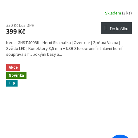
Skladem
(3 ks)
330 Kč bez DPH
Do košíku
399 Kč
Nedis GHST400BK - Herní Sluchátka | Over-ear | Zpětná Vazba |
Světlo LED | Konektory 3,5 mm + USB Stereofonní náhlavní herní
souprava s hlubokými basy a...
Akce
Novinka
Tip