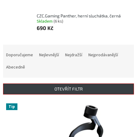
CZC.Gaming Panther, herní sluchátka, černá
Skladem
(6 ks)
690 Kč
Ř
a
Doporučujeme
Nejlevnější
Nejdražší
Nejprodávanější
z
e
Abecedně
n
í
p
OTEVŘÍT FILTR
r
o
V
Tip
d
ý
u
p
k
i
t
s
ů