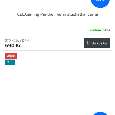
CZC.Gaming Panther, herní sluchátka, černá
Skladem
(6 ks)
Průměrné
hodnocení
produktu
570 Kč bez DPH
Do košíku
690 Kč
je
4,3
z
Akce
5
Tip
hvězdiček.