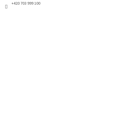
+420 703 999 100
k
y
v
ý
p
i
s
u