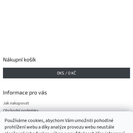
Nákupní košík
0
KS /
0 KČ
Informace pro vás
Jak nakupovat
Obchodní podmínky
Podmínky ochrany osobních údajů
Používáme cookies, abychom Vám umožnili pohodlné
prohlížení webu a díky analýze provozu webu neustále