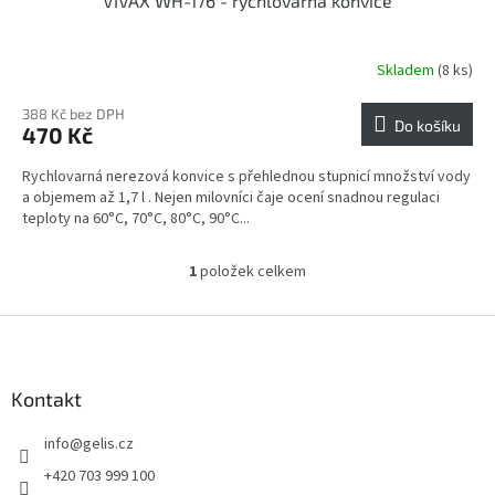
VIVAX WH-176 - rychlovarná konvice
Skladem
(8 ks)
Průměrné
hodnocení
produktu
388 Kč bez DPH
Do košíku
470 Kč
je
4,8
Rychlovarná nerezová konvice s přehlednou stupnicí množství vody
z
a objemem až 1,7 l . Nejen milovníci čaje ocení snadnou regulaci
5
teploty na 60°C, 70°C, 80°C, 90°C...
hvězdiček.
1
položek celkem
O
v
l
Z
á
á
d
p
a
a
Kontakt
c
t
í
info
@
gelis.cz
í
p
r
+420 703 999 100
v