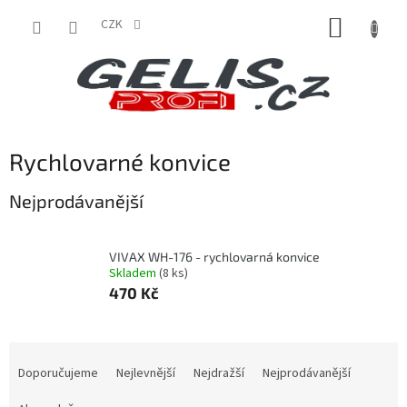
Přejít
NÁKUP
na
CZK
obsah
KOŠÍK
Rychlovarné konvice
Nejprodávanější
VIVAX WH-176 - rychlovarná konvice
Skladem
(8 ks)
470 Kč
Ř
a
Doporučujeme
Nejlevnější
Nejdražší
Nejprodávanější
z