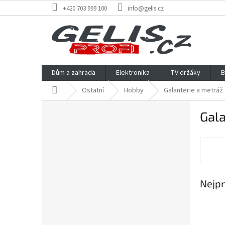
Přejít
+420 703 999 100
info@gelis.cz
na
obsah
Dům a zahrada
Elektronika
TV držáky
B
Domů
Ostatní
Hobby
Galanterie a metráž
P
Gala
o
s
t
r
a
n
Nejpr
n
í
p
a