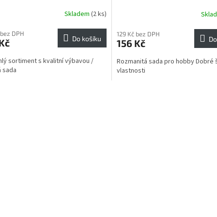
Skladem
(2 ks)
Skla
 bez DPH
129 Kč bez DPH
Do košíku
Do
Kč
156 Kč
lý sortiment s kvalitní výbavou /
Rozmanitá sada pro hobby Dobré š
á sada
vlastnosti
O
v
l
á
d
a
c
í
p
r
v
k
y
v