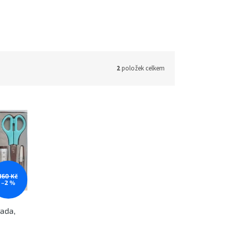
2
položek celkem
160 Kč
–2 %
sada,