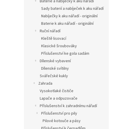
Baterie a nabíječky k aku nářadí
Sady baterií a nabíječek k aku nářadí
Nabíječky k aku nářadí - originální
Baterie k aku nářadí - originální
Ruční nářadí
Kleště lisovací
Klasické šroubováky
Příslušenství ke gola sadám
Dílenské vybavení
Dílenské svítilny
Svářečské kukly
Zahrada
Vysokotlaké čističe
Lapače a odpuzovače
Příslušenství k zahradnímu nářadí
Příslušenství pro pily
Pilové kotouče a pásy
Příslušenství k čerpadlům