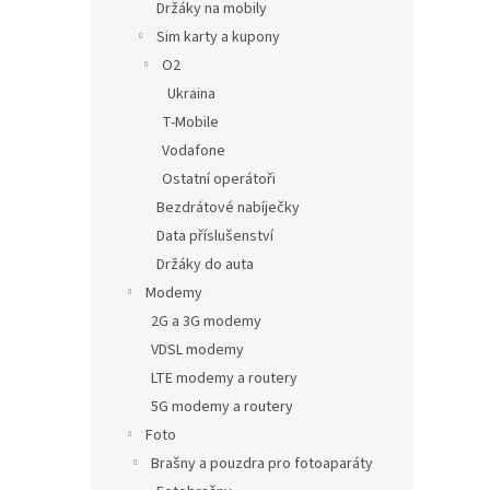
Držáky na mobily
Sim karty a kupony
O2
Ukraina
T-Mobile
Vodafone
Ostatní operátoři
Bezdrátové nabíječky
Data příslušenství
Držáky do auta
Modemy
2G a 3G modemy
VDSL modemy
LTE modemy a routery
5G modemy a routery
Foto
Brašny a pouzdra pro fotoaparáty