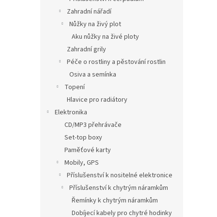
Zahradní nářadí
Nůžky na živý plot
Aku nůžky na živé ploty
Zahradní grily
Péče o rostliny a pěstování rostlin
Osiva a semínka
Topení
Hlavice pro radiátory
Elektronika
CD/MP3 přehrávače
Set-top boxy
Paměťové karty
Mobily, GPS
Příslušenství k nositelné elektronice
Příslušenství k chytrým náramkům
Řemínky k chytrým náramkům
Dobíjecí kabely pro chytré hodinky