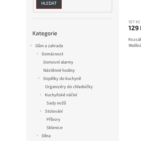
HLEDAT
ů
107 Kč
129 
Přeskočit
Kategorie
kategorie
Rozsáh
96díln
Dům a zahrada
Domácnost
Domovní alarmy
Nástěnné hodiny
Doplňky do kuchyně
Organizéry do chladničky
Kuchyňské náčiní
Sady nožů
Stolování
Příbory
Sklenice
Dílna