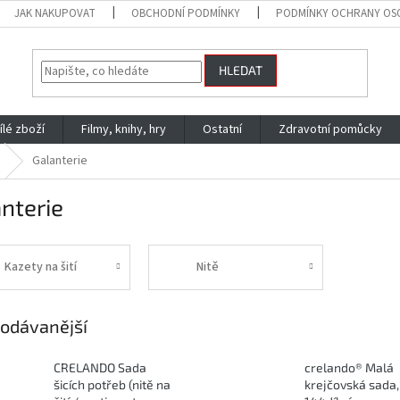
JAK NAKUPOVAT
OBCHODNÍ PODMÍNKY
PODMÍNKY OCHRANY OS
HLEDAT
ílé zboží
Filmy, knihy, hry
Ostatní
Zdravotní pomůcky
Galanterie
nterie
Kazety na šití
Nitě
odávanější
CRELANDO Sada
crelando® Malá
šicích potřeb (nitě na
krejčovská sada,