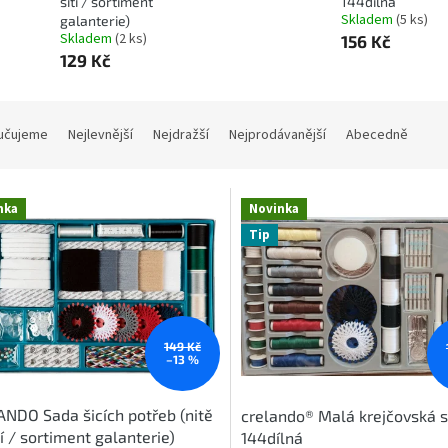
šití / sortiment
144dílná
Skladem
(5 ks)
galanterie)
Skladem
(2 ks)
156 Kč
129 Kč
učujeme
Nejlevnější
Nejdražší
Nejprodávanější
Abecedně
nka
Novinka
Tip
149 Kč
–13 %
NDO Sada šicích potřeb (nitě
crelando® Malá krejčovská 
tí / sortiment galanterie)
144dílná