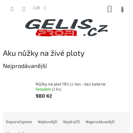
Přejít
NÁKUP
na
CZK
obsah
KOŠÍK
Aku nůžky na živé ploty
Nejprodávanější
Nůžky na plot 18V Li-Ion - bez baterie
Skladem
(1 ks)
980 Kč
Ř
a
Doporučujeme
Nejlevnější
Nejdražší
Nejprodávanější
z