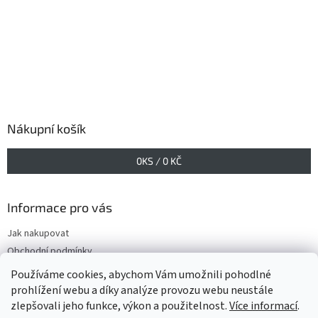
Nákupní košík
0
KS /
0 KČ
Informace pro vás
Jak nakupovat
Obchodní podmínky
Podmínky ochrany osobních údajů
Používáme cookies, abychom Vám umožnili pohodlné
prohlížení webu a díky analýze provozu webu neustále
zlepšovali jeho funkce, výkon a použitelnost.
Více informací
.