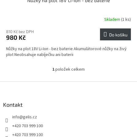
Nůžky na plot 18V Li-Ion - bez baterie
Skladem
(1 ks)
810 Kč bez DPH
Do košíku
980 Kč
Nůžky na plot 18V Li-Ion - bez baterie Akumulátorové nůžky na živý
plot Neobsahuje nabíječku ani baterii
1
položek celkem
O
v
l
Z
á
á
d
p
a
a
Kontakt
c
t
í
info
@
gelis.cz
í
p
r
+420 703 999 100
v
+420 703 999 100
k