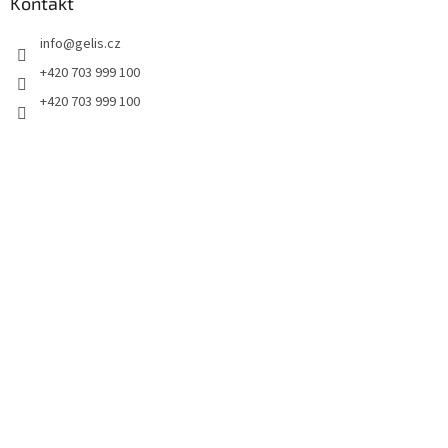
a
Kontakt
c
t
í
info
@
gelis.cz
í
p
r
+420 703 999 100
v
+420 703 999 100
k
y
v
ý
p
i
s
u