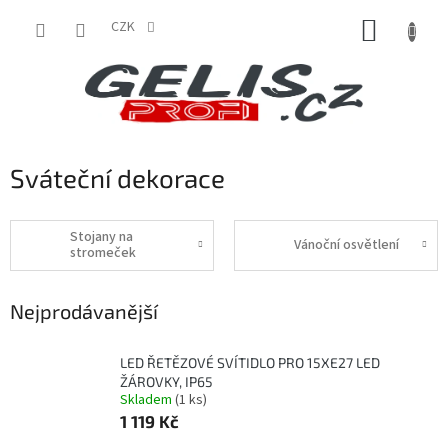
Přejít
NÁKUP
na
CZK
obsah
KOŠÍK
Sváteční dekorace
Stojany na
Vánoční osvětlení
stromeček
Nejprodávanější
LED ŘETĚZOVÉ SVÍTIDLO PRO 15XE27 LED
ŽÁROVKY, IP65
Skladem
(1 ks)
1 119 Kč