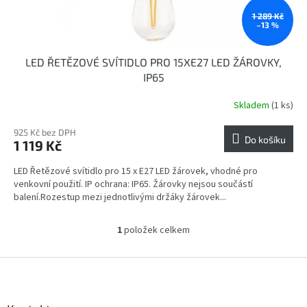
t
ů
1 289 Kč
–13 %
LED ŘETĚZOVÉ SVÍTIDLO PRO 15XE27 LED ŽÁROVKY,
IP65
Skladem
(1 ks)
925 Kč bez DPH
Do košíku
1 119 Kč
LED Řetězové svítidlo pro 15 x E27 LED žárovek, vhodné pro
venkovní použití. IP ochrana: IP65. Žárovky nejsou součástí
balení.Rozestup mezi jednotlivými držáky žárovek...
1
položek celkem
O
v
l
Z
á
á
d
p
a