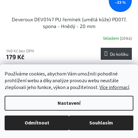
–23 %
Deveroux DEV0147 PU řemínek (umělá kůže) PD017,
spona - Hnědý - 20 mm
Skladem
(10 ks)
148 Kč bez DPH
Do košíku
179 Kč
PU řemínek PD017Pokud byste chtěli ozvláštnit vzhled svých
Používáme cookies, abychom Vám umožnili pohodlné
hodinek, představuje nový řemínek efektivní, levnou a jednoduchou
cestu, jak toho dosáhnout. PU řemínky pro...
prohlížení webu a díky analýze provozu webu neustále
zlepšovali jeho funkce, výkon a použitelnost.
Více informací
.
Tip
Nastavení
Odmítnout
Souhlasím