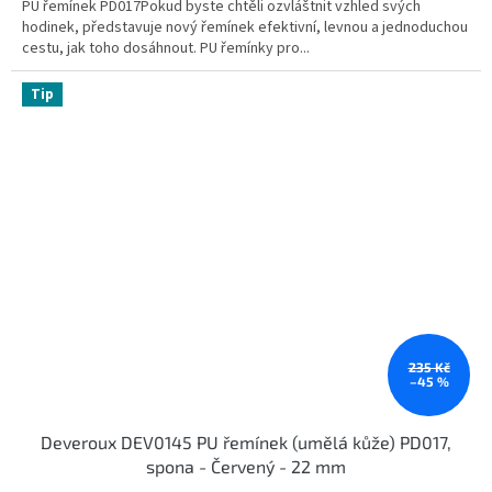
PU řemínek PD017Pokud byste chtěli ozvláštnit vzhled svých
hodinek, představuje nový řemínek efektivní, levnou a jednoduchou
cestu, jak toho dosáhnout. PU řemínky pro...
Tip
235 Kč
–45 %
Deveroux DEV0145 PU řemínek (umělá kůže) PD017,
spona - Červený - 22 mm