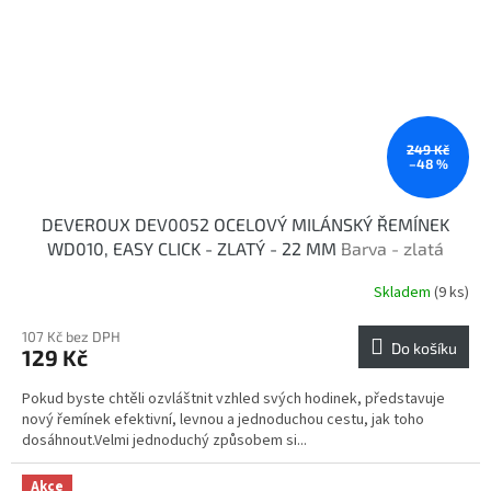
249 Kč
–48 %
DEVEROUX DEV0052 OCELOVÝ MILÁNSKÝ ŘEMÍNEK
WD010, EASY CLICK - ZLATÝ - 22 MM
Barva - zlatá
Skladem
(9 ks)
107 Kč bez DPH
Do košíku
129 Kč
Pokud byste chtěli ozvláštnit vzhled svých hodinek, představuje
nový řemínek efektivní, levnou a jednoduchou cestu, jak toho
dosáhnout.Velmi jednoduchý způsobem si...
Akce