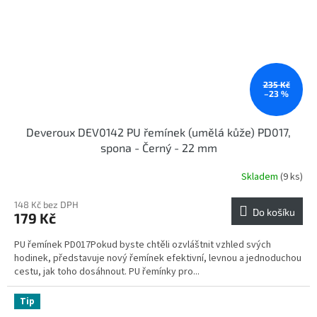
235 Kč
–23 %
Deveroux DEV0142 PU řemínek (umělá kůže) PD017,
spona - Černý - 22 mm
Skladem
(9 ks)
148 Kč bez DPH
Do košíku
179 Kč
PU řemínek PD017Pokud byste chtěli ozvláštnit vzhled svých
hodinek, představuje nový řemínek efektivní, levnou a jednoduchou
cestu, jak toho dosáhnout. PU řemínky pro...
Tip