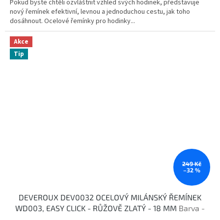
Pokud byste chtěli ozvláštnit vzhled svých hodinek, představuje
nový řemínek efektivní, levnou a jednoduchou cestu, jak toho
dosáhnout. Ocelové řemínky pro hodinky...
Akce
Tip
249 Kč
–32 %
DEVEROUX DEV0032 OCELOVÝ MILÁNSKÝ ŘEMÍNEK
WD003, EASY CLICK - RŮŽOVĚ ZLATÝ - 18 MM
Barva -
růžově zlatá