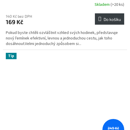
Skladem
(>20 ks)
140 Kč bez DPH
Do košíku
169 Kč
Pokud byste chtěli ozvláštnit vzhled svých hodinek, představuje
nový řemínek efektivní, levnou a jednoduchou cestu, jak toho
dosáhnout.Velmi jednoduchý způsobem si...
Tip
249 Kč