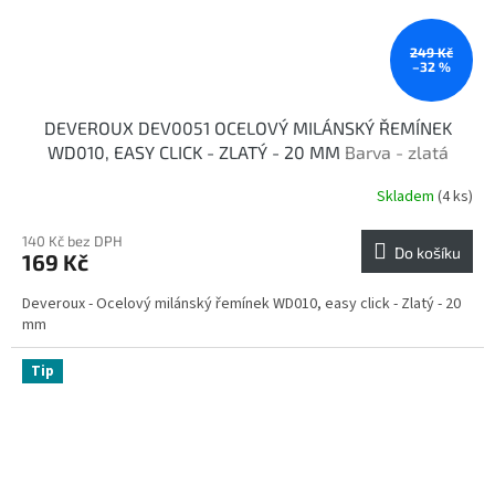
249 Kč
–32 %
DEVEROUX DEV0051 OCELOVÝ MILÁNSKÝ ŘEMÍNEK
WD010, EASY CLICK - ZLATÝ - 20 MM
Barva - zlatá
Skladem
(4 ks)
140 Kč bez DPH
Do košíku
169 Kč
Deveroux - Ocelový milánský řemínek WD010, easy click - Zlatý - 20
mm
Tip