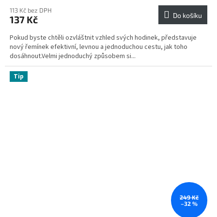
113 Kč bez DPH
Do košíku
137 Kč
Pokud byste chtěli ozvláštnit vzhled svých hodinek, představuje
nový řemínek efektivní, levnou a jednoduchou cestu, jak toho
dosáhnout.Velmi jednoduchý způsobem si...
Tip
249 Kč
–32 %