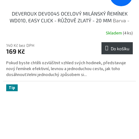
DEVEROUX DEV0045 OCELOVÝ MILÁNSKÝ ŘEMÍNEK
WD010, EASY CLICK - RŮŽOVĚ ZLATÝ - 20 MM
Barva -
růžově zlatá
Skladem
(4 ks)
140 Kč bez DPH
Do košíku
169 Kč
Pokud byste chtěli ozvláštnit vzhled svých hodinek, představuje
nový řemínek efektivní, levnou a jednoduchou cestu, jak toho
dosáhnout.Velmi jednoduchý způsobem si...
Tip