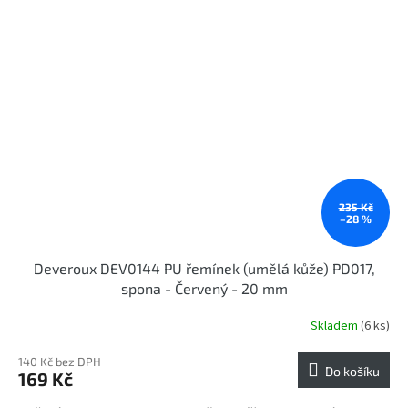
235 Kč
–28 %
Deveroux DEV0144 PU řemínek (umělá kůže) PD017,
spona - Červený - 20 mm
Skladem
(6 ks)
140 Kč bez DPH
Do košíku
169 Kč