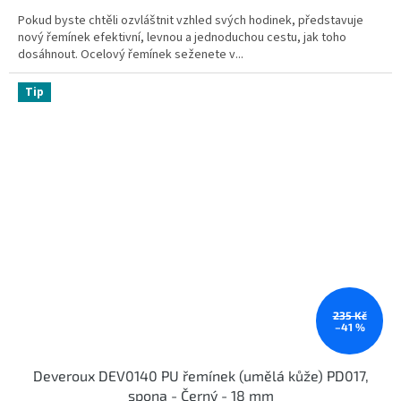
Pokud byste chtěli ozvláštnit vzhled svých hodinek, představuje
nový řemínek efektivní, levnou a jednoduchou cestu, jak toho
dosáhnout. Ocelový řemínek seženete v...
Tip
235 Kč
–41 %
Deveroux DEV0140 PU řemínek (umělá kůže) PD017,
spona - Černý - 18 mm