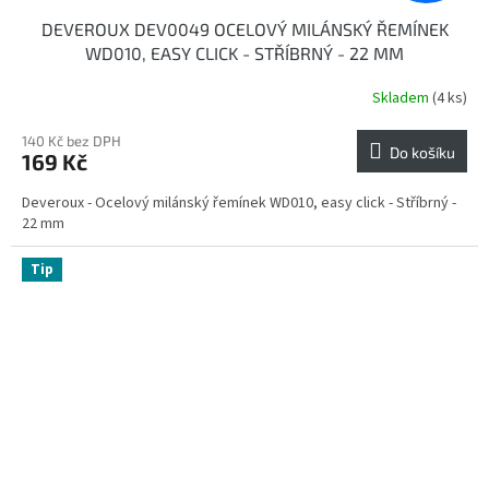
DEVEROUX DEV0049 OCELOVÝ MILÁNSKÝ ŘEMÍNEK
WD010, EASY CLICK - STŘÍBRNÝ - 22 MM
Skladem
(4 ks)
140 Kč bez DPH
Do košíku
169 Kč
Deveroux - Ocelový milánský řemínek WD010, easy click - Stříbrný -
22 mm
Tip