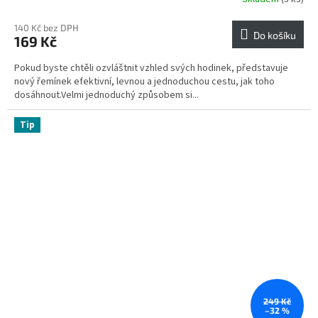
140 Kč bez DPH
Do košíku
169 Kč
Pokud byste chtěli ozvláštnit vzhled svých hodinek, představuje
nový řemínek efektivní, levnou a jednoduchou cestu, jak toho
dosáhnout.Velmi jednoduchý způsobem si...
Tip
249 Kč
–32 %