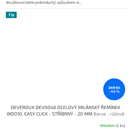
dosáhnout.Velmi jednoduchý způsobem si...
Tip
249 Kč
–44 %
DEVEROUX DEV0048 OCELOVÝ MILÁNSKÝ ŘEMÍNEK
WD010, EASY CLICK - STŘÍBRNÝ - 20 MM
Barva - růžově
zlatá
Skladem
(1 ks)