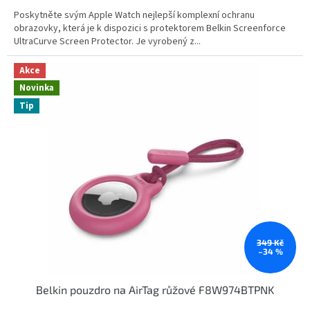
Poskytněte svým Apple Watch nejlepší komplexní ochranu
obrazovky, která je k dispozici s protektorem Belkin Screenforce
UltraCurve Screen Protector. Je vyrobený z...
Akce
Novinka
Tip
349 Kč
–34 %
Belkin pouzdro na AirTag růžové F8W974BTPNK