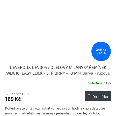
249 Kč
–32 %
DEVEROUX DEV0047 OCELOVÝ MILÁNSKÝ ŘEMÍNEK
WD010, EASY CLICK - STŘÍBRNÝ - 18 MM
Barva - růžově
zlatá
Skladem
(4 ks)
140 Kč bez DPH
Do košíku
169 Kč
Pokud byste chtěli ozvláštnit vzhled svých hodinek, představuje
nový řemínek efektivní, levnou a jednoduchou cestu, jak toho