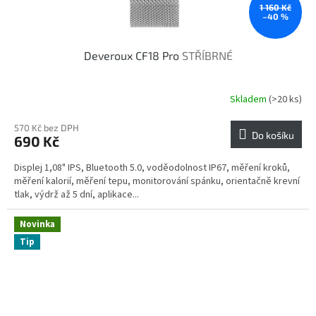
1 160 Kč
–40 %
Deveroux CF18 Pro
STŘÍBRNÉ
Skladem
(>20 ks)
570 Kč bez DPH
Do košíku
690 Kč
Displej 1,08" IPS, Bluetooth 5.0, voděodolnost IP67, měření kroků,
měření kalorií, měření tepu, monitorování spánku, orientačně krevní
tlak, výdrž až 5 dní, aplikace...
Novinka
Tip