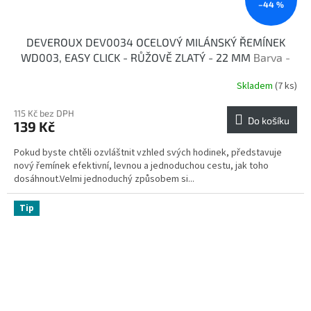
–44 %
DEVEROUX DEV0034 OCELOVÝ MILÁNSKÝ ŘEMÍNEK
WD003, EASY CLICK - RŮŽOVĚ ZLATÝ - 22 MM
Barva -
růžově zlatá
Skladem
(7 ks)
115 Kč bez DPH
Do košíku
139 Kč
Pokud byste chtěli ozvláštnit vzhled svých hodinek, představuje
nový řemínek efektivní, levnou a jednoduchou cestu, jak toho
dosáhnout.Velmi jednoduchý způsobem si...
Tip