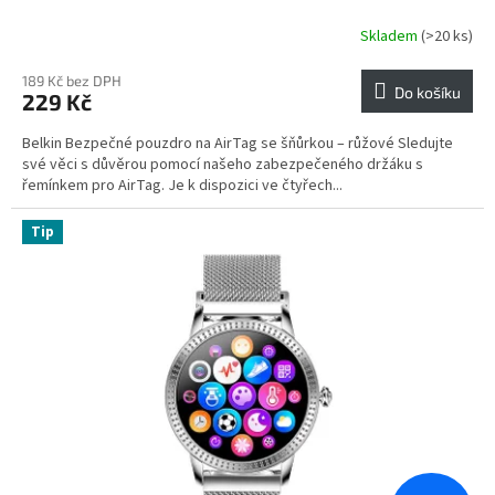
Skladem
(>20 ks)
189 Kč bez DPH
Do košíku
229 Kč
Belkin Bezpečné pouzdro na AirTag se šňůrkou – růžové Sledujte
své věci s důvěrou pomocí našeho zabezpečeného držáku s
řemínkem pro AirTag. Je k dispozici ve čtyřech...
Tip