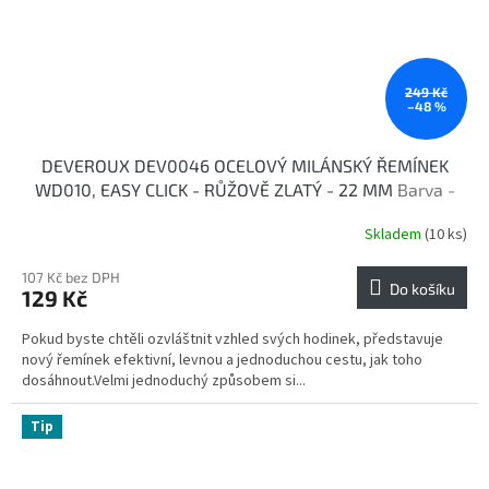
249 Kč
–48 %
DEVEROUX DEV0046 OCELOVÝ MILÁNSKÝ ŘEMÍNEK
WD010, EASY CLICK - RŮŽOVĚ ZLATÝ - 22 MM
Barva -
růžově zlatá
Skladem
(10 ks)
107 Kč bez DPH
Do košíku
129 Kč
Pokud byste chtěli ozvláštnit vzhled svých hodinek, představuje
nový řemínek efektivní, levnou a jednoduchou cestu, jak toho
dosáhnout.Velmi jednoduchý způsobem si...
Tip