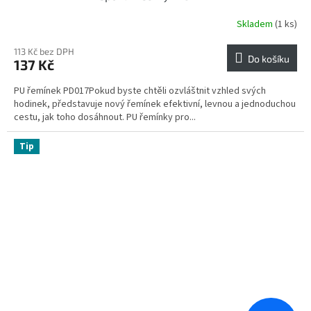
Skladem
(1 ks)
113 Kč bez DPH
Do košíku
137 Kč
PU řemínek PD017Pokud byste chtěli ozvláštnit vzhled svých
hodinek, představuje nový řemínek efektivní, levnou a jednoduchou
cestu, jak toho dosáhnout. PU řemínky pro...
Tip