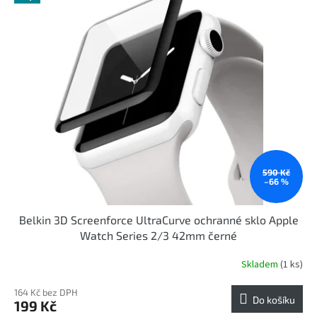
ý
u
p
k
i
t
s
ů
p
r
o
d
u
k
t
ů
590 Kč
–66 %
Belkin 3D Screenforce UltraCurve ochranné sklo Apple
Watch Series 2/3 42mm černé
Skladem
(1 ks)
164 Kč bez DPH
Do košíku
199 Kč