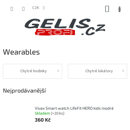
Přejít
NÁKUP
na
CZK
obsah
KOŠÍK
Wearables
Chytré hodinky
Chytré lokátory
Nejprodávanější
Vivax Smart watch LifeFit HERO kids modré
Skladem
(>20 ks)
360 Kč