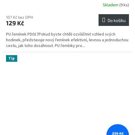
Skladem
(9 ks)
107 Kč bez DPH
Do košíku
129 Kč
PU řemínek PD017Pokud byste chtěli ozvláštnit vzhled svých
hodinek, představuje nový řemínek efektivní, levnou a jednoduchou
cestu, jak toho dosáhnout. PU řemínky pro...
Tip
235 Kč