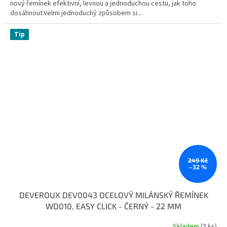
nový řemínek efektivní, levnou a jednoduchou cestu, jak toho
dosáhnout.Velmi jednoduchý způsobem si...
Tip
249 Kč
–32 %
DEVEROUX DEV0043 OCELOVÝ MILÁNSKÝ ŘEMÍNEK
WD010, EASY CLICK - ČERNÝ - 22 MM
Skladem
(3 ks)