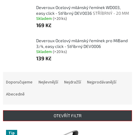
Deveroux Ocelový milánský řemínek WD003,
easy click - Stříbrný DEV0036
STŘÍBRNÝ - 20 MM
Skladem
(>20 ks)
169 Kč
Deveroux Ocelový milánský řemínek pro MiBand
3/4, easy click - Stříbrný DEV0006
Skladem
(>20 ks)
139 Kč
Ř
a
Doporučujeme
Nejlevnější
Nejdražší
Nejprodávanější
z
e
Abecedně
n
í
p
OTEVŘÍT FILTR
r
o
V
Tip
d