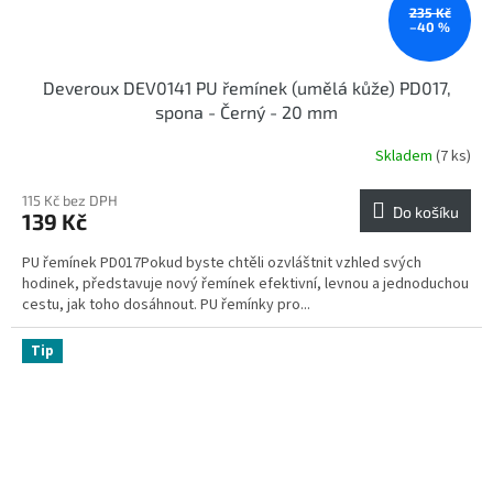
235 Kč
–40 %
Deveroux DEV0141 PU řemínek (umělá kůže) PD017,
spona - Černý - 20 mm
Skladem
(7 ks)
115 Kč bez DPH
Do košíku
139 Kč
PU řemínek PD017Pokud byste chtěli ozvláštnit vzhled svých
hodinek, představuje nový řemínek efektivní, levnou a jednoduchou
cestu, jak toho dosáhnout. PU řemínky pro...
Tip