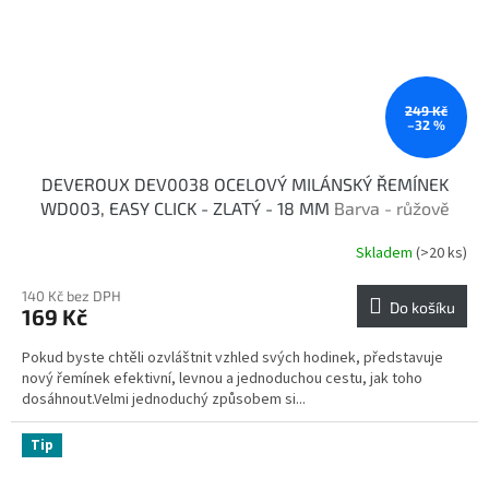
249 Kč
–32 %
DEVEROUX DEV0038 OCELOVÝ MILÁNSKÝ ŘEMÍNEK
WD003, EASY CLICK - ZLATÝ - 18 MM
Barva - růžově
zlatá
Skladem
(>20 ks)
140 Kč bez DPH
Do košíku
169 Kč
Pokud byste chtěli ozvláštnit vzhled svých hodinek, představuje
nový řemínek efektivní, levnou a jednoduchou cestu, jak toho
dosáhnout.Velmi jednoduchý způsobem si...
Tip