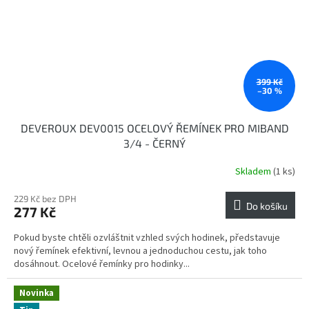
399 Kč
–30 %
DEVEROUX DEV0015 OCELOVÝ ŘEMÍNEK PRO MIBAND
3/4 - ČERNÝ
Skladem
(1 ks)
229 Kč bez DPH
Do košíku
277 Kč
Pokud byste chtěli ozvláštnit vzhled svých hodinek, představuje
nový řemínek efektivní, levnou a jednoduchou cestu, jak toho
dosáhnout. Ocelové řemínky pro hodinky...
Novinka