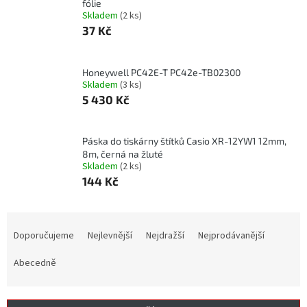
fólie
Skladem
(2 ks)
37 Kč
Honeywell PC42E-T PC42e-TB02300
Skladem
(3 ks)
5 430 Kč
Páska do tiskárny štítků Casio XR-12YW1 12mm,
8m, černá na žluté
Skladem
(2 ks)
144 Kč
Ř
a
Doporučujeme
Nejlevnější
Nejdražší
Nejprodávanější
z
e
Abecedně
n
í