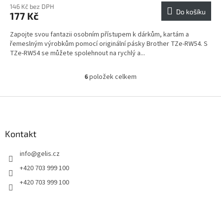
146 Kč bez DPH
Do košíku
177 Kč
Zapojte svou fantazii osobním přístupem k dárkům, kartám a
řemeslným výrobkům pomocí originální pásky Brother TZe-RW54. S
TZe-RW54 se můžete spolehnout na rychlý a...
6
položek celkem
O
v
l
Z
á
á
d
p
a
a
Kontakt
c
t
í
info
@
gelis.cz
í
p
r
+420 703 999 100
v
+420 703 999 100
k
y
v
ý