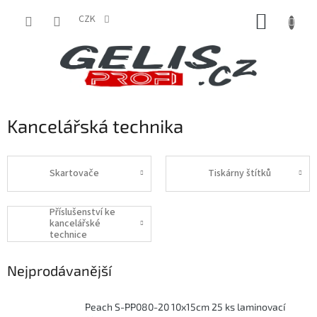
Přejít
NÁKUP
na
CZK
obsah
KOŠÍK
Kancelářská technika
Skartovače
Tiskárny štítků
Příslušenství ke
kancelářské
technice
Nejprodávanější
Peach S-PP080-20 10x15cm 25 ks laminovací