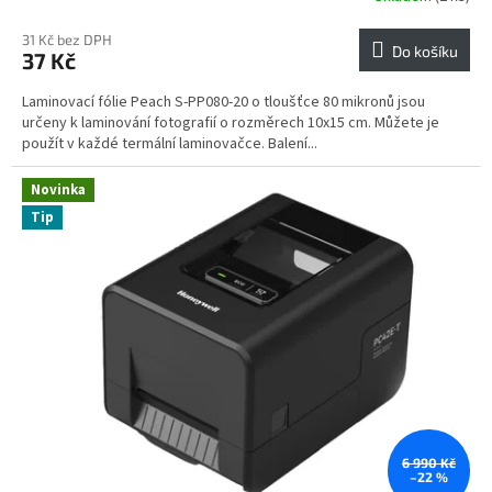
31 Kč bez DPH
Do košíku
37 Kč
Laminovací fólie Peach S-PP080-20 o tloušťce 80 mikronů jsou
určeny k laminování fotografií o rozměrech 10x15 cm. Můžete je
použít v každé termální laminovačce. Balení...
Novinka
Tip
6 990 Kč
–22 %