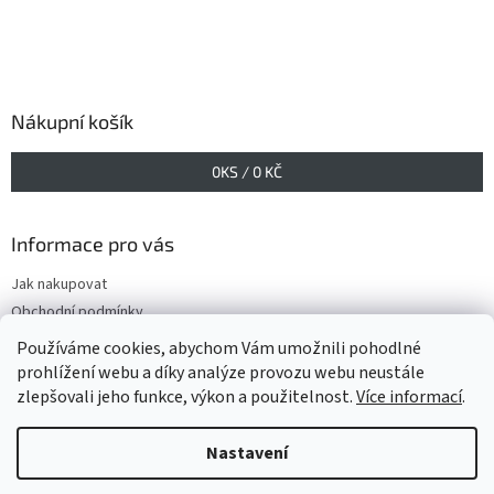
Nákupní košík
0
KS /
0 KČ
Informace pro vás
Jak nakupovat
Obchodní podmínky
Podmínky ochrany osobních údajů
Používáme cookies, abychom Vám umožnili pohodlné
prohlížení webu a díky analýze provozu webu neustále
zlepšovali jeho funkce, výkon a použitelnost.
Více informací
.
Vytvořil Shoptet
Nastavení