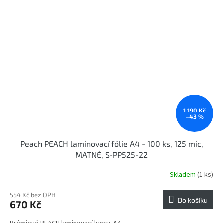
1 190 Kč
–43 %
Peach PEACH laminovací fólie A4 - 100 ks, 125 mic,
MATNÉ, S-PP525-22
Skladem
(1 ks)
554 Kč bez DPH
Do košíku
670 Kč
Prémiové PEACH laminovací kapsy A4