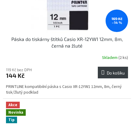
169 Kč
–14 %
Páska do tiskárny štítků Casio XR-12YW1 12mm, 8m,
černá na žluté
Skladem
(2 ks)
119 Kč bez DPH
Do košíku
144 Kč
PRINTLINE kompatibilní páska s Casio XR-12YW1 12mm, 8m, černý
tisk/žlutý podklad
Akce
Novinka
Tip