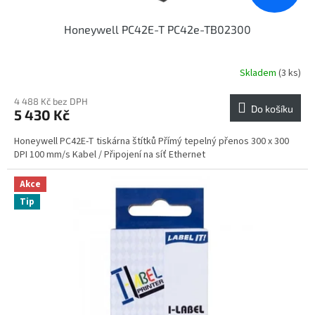
Honeywell PC42E-T PC42e-TB02300
Skladem
(3 ks)
4 488 Kč bez DPH
Do košíku
5 430 Kč
Honeywell PC42E-T tiskárna štítků Přímý tepelný přenos 300 x 300
DPI 100 mm/s Kabel / Připojení na síť Ethernet
Akce
Tip