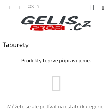
Přejít
NÁKUP
na
CZK
obsah
KOŠÍK
Taburety
Produkty teprve připravujeme.
Můžete se ale podívat na ostatní kategorie.