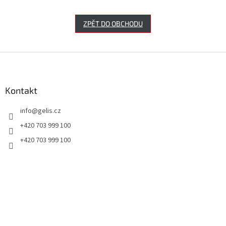
ZPĚT DO OBCHODU
Z
á
p
a
Kontakt
t
info
@
gelis.cz
í
+420 703 999 100
+420 703 999 100