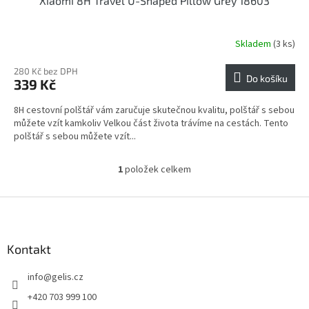
Xiaomi 8H Travel U-Shaped Pillow Grey 18603
Skladem
(3 ks)
280 Kč bez DPH
Do košíku
339 Kč
8H cestovní polštář vám zaručuje skutečnou kvalitu, polštář s sebou
můžete vzít kamkoliv Velkou část života trávíme na cestách. Tento
polštář s sebou můžete vzít...
1
položek celkem
O
v
l
Z
á
á
d
p
a
a
Kontakt
c
t
í
info
@
gelis.cz
í
p
r
+420 703 999 100
v