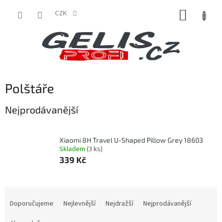
Přejít
NÁKUP
na
CZK
obsah
KOŠÍK
Polštáře
Nejprodávanější
Xiaomi 8H Travel U-Shaped Pillow Grey 18603
Skladem
(3 ks)
339 Kč
Ř
a
Doporučujeme
Nejlevnější
Nejdražší
Nejprodávanější
z