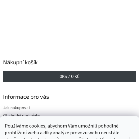
Nákupní košík
0
KS /
0 KČ
Informace pro vás
Jak nakupovat
Obchodní podmínky
Podmínky ochrany osobních údajů
Používáme cookies, abychom Vám umožnili pohodlné
prohlížení webu a díky analýze provozu webu neustále