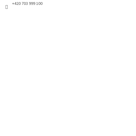
+420 703 999 100
k
y
v
ý
p
i
s
u