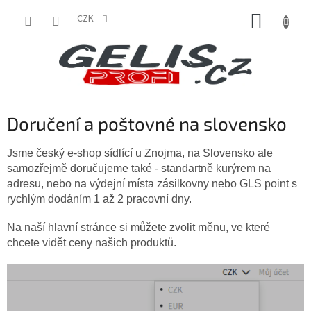
Přejít
NÁKUP
na
CZK
obsah
KOŠÍK
Doručení a poštovné na slovensko
Jsme český e-shop sídlící u Znojma, na Slovensko ale
samozřejmě doručujeme také - standartně kurýrem na
adresu, nebo na výdejní místa zásilkovny nebo GLS point s
rychlým dodáním 1 až 2 pracovní dny.
Na naší hlavní stránce si můžete zvolit měnu, ve které
chcete vidět ceny našich produktů.