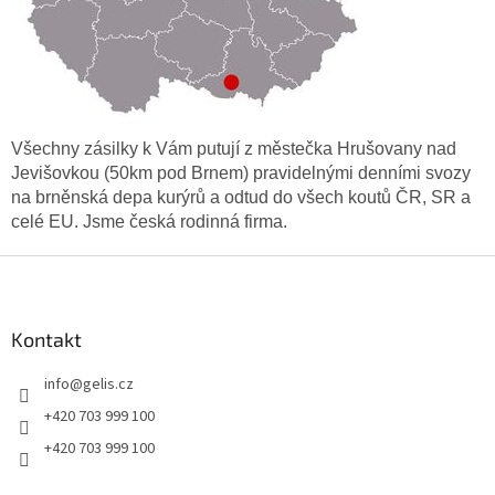
Všechny zásilky k Vám putují z městečka Hrušovany nad
Jevišovkou (50km pod Brnem) pravidelnými denními svozy
na brněnská depa kurýrů a odtud do všech koutů ČR, SR a
celé EU. Jsme česká rodinná firma.
Z
á
p
a
Kontakt
t
info
@
gelis.cz
í
+420 703 999 100
+420 703 999 100