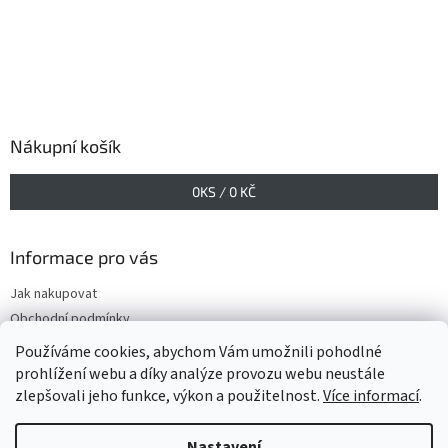
Nákupní košík
0
KS /
0 KČ
Informace pro vás
Jak nakupovat
Obchodní podmínky
Podmínky ochrany osobních údajů
Používáme cookies, abychom Vám umožnili pohodlné
prohlížení webu a díky analýze provozu webu neustále
zlepšovali jeho funkce, výkon a použitelnost.
Více informací
.
Vytvořil Shoptet
Nastavení