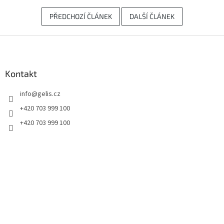
PŘEDCHOZÍ ČLÁNEK
DALŠÍ ČLÁNEK
Z
á
p
a
Kontakt
t
info
@
gelis.cz
í
+420 703 999 100
+420 703 999 100