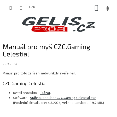
Přejít
NÁKUP
na
CZK
obsah
KOŠÍK
Manuál pro myš CZC.Gaming
Celestial
22.9.2024
Manuál pro toto zařízení nebyl nikdy zveřejněn.
CZC.Gaming
Celestial
Detail produktu -
ukázat
.
Software -
stáhnout soubor CZC.Gaming Celestial.exe
(Poslední aktualizace: 4.3.2024, velikost souboru: 19,2 MB.)