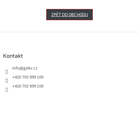
ZPĚT DO OBCHODU
Z
á
p
a
Kontakt
t
info
@
gelis.cz
í
+420 703 999 100
+420 703 999 100