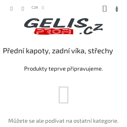
Přejít
NÁKUP
na
CZK
obsah
KOŠÍK
Přední kapoty, zadní víka, střechy
Produkty teprve připravujeme.
Můžete se ale podívat na ostatní kategorie.