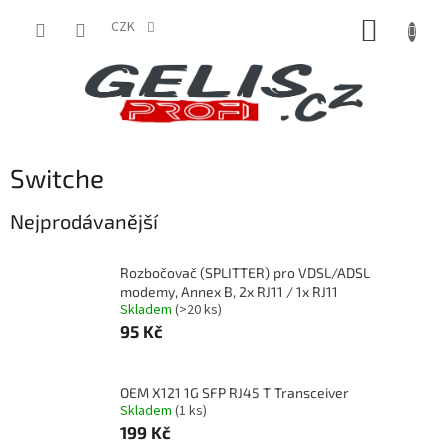
Přejít
NÁKUP
na
CZK
obsah
KOŠÍK
Switche
Nejprodávanější
Rozbočovač (SPLITTER) pro VDSL/ADSL
modemy, Annex B, 2x RJ11 / 1x RJ11
Skladem
(>20 ks)
95 Kč
OEM X121 1G SFP RJ45 T Transceiver
Skladem
(1 ks)
199 Kč