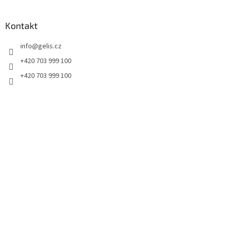
á
á
d
p
a
a
Kontakt
c
t
í
info
@
gelis.cz
í
p
r
+420 703 999 100
v
+420 703 999 100
k
y
v
ý
p
i
s
u