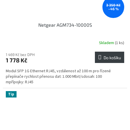
3 350 Kč
–46 %
Netgear AGM734-10000S
Skladem
(1 ks)
1 469 Kč bez DPH
Do košíku
1 778 Kč
Modul SFP 1G Ethernet RJ45, vzdálenost až 100 m pro řízené
přepínače rychlost přenosu dat: 1.000 Mbit/sdosah: 100
mpřípojky: RJ45
Tip