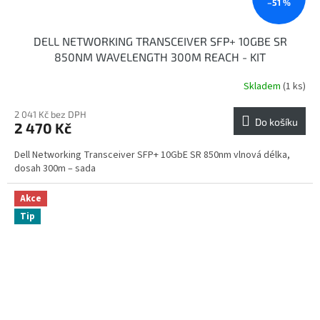
–51 %
DELL NETWORKING TRANSCEIVER SFP+ 10GBE SR
850NM WAVELENGTH 300M REACH - KIT
Skladem
(1 ks)
2 041 Kč bez DPH
Do košíku
2 470 Kč
Dell Networking Transceiver SFP+ 10GbE SR 850nm vlnová délka,
dosah 300m – sada
Akce
Tip