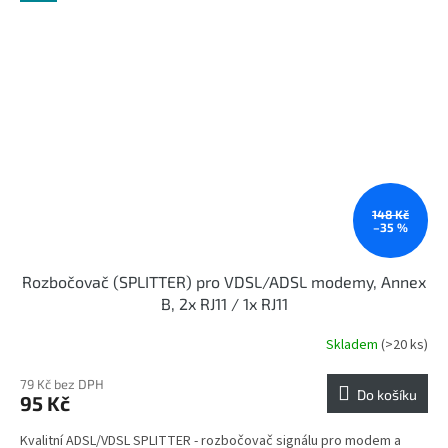
148 Kč
–35 %
Rozbočovač (SPLITTER) pro VDSL/ADSL modemy, Annex
B, 2x RJ11 / 1x RJ11
Skladem
(>20 ks)
79 Kč bez DPH
Do košíku
95 Kč
Kvalitní ADSL/VDSL SPLITTER - rozbočovač signálu pro modem a