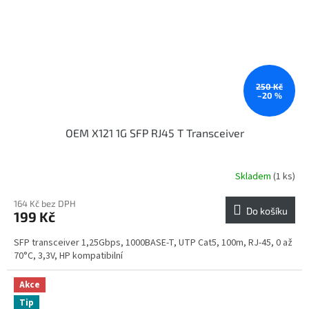
250 Kč
–20 %
OEM X121 1G SFP RJ45 T Transceiver
Skladem
(1 ks)
164 Kč bez DPH
Do košíku
199 Kč
SFP transceiver 1,25Gbps, 1000BASE-T, UTP Cat5, 100m, RJ-45, 0 až
70°C, 3,3V, HP kompatibilní
Akce
Tip