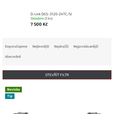
D-Link DGS-3120-24TC/SI
Skladem
(3 ks)
7 500 Kč
Ř
a
Doporučujeme
Nejlevnější
Nejdražší
Nejprodávanější
z
e
Abecedně
n
í
p
OTEVŘÍT FILTR
r
o
V
Novinka
d
ý
u
Tip
p
k
i
t
s
ů