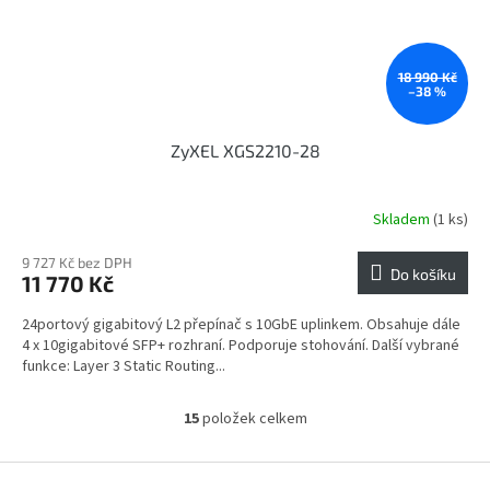
18 990 Kč
–38 %
ZyXEL XGS2210-28
Skladem
(1 ks)
9 727 Kč bez DPH
Do košíku
11 770 Kč
24portový gigabitový L2 přepínač s 10GbE uplinkem. Obsahuje dále
4 x 10gigabitové SFP+ rozhraní. Podporuje stohování. Další vybrané
funkce: Layer 3 Static Routing...
15
položek celkem
O
v
l
Z