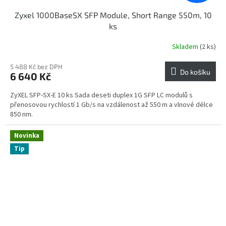
Zyxel 1000BaseSX SFP Module, Short Range 550m, 10
ks
Skladem
(2 ks)
5 488 Kč bez DPH
Do košíku
6 640 Kč
ZyXEL SFP-SX-E 10 ks Sada deseti duplex 1G SFP LC modulů s
přenosovou rychlostí 1 Gb/s na vzdálenost až 550 m a vlnové délce
850 nm.
Novinka
Tip