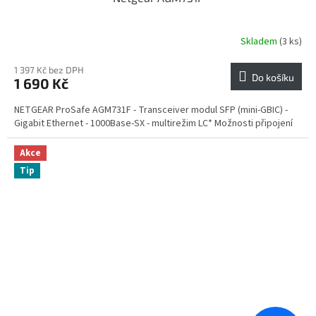
Skladem
(3 ks)
1 397 Kč bez DPH
Do košíku
1 690 Kč
NETGEAR ProSafe AGM731F - Transceiver modul SFP (mini-GBIC) -
Gigabit Ethernet - 1000Base-SX - multirežim LC* Možnosti připojení
Akce
Tip