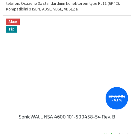
telefon. Osazeno 3x standardním konektorem typu RJ11 (6P4C).
Kompatibilní s ISDN, ADSL, VDSL, VDSL2 a...
Akce
Tip
27 890 Kč
–43 %
SonicWALL NSA 4600 101-500458-54 Rev. B