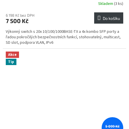
Skladem
(3 ks)
6 198 Kč bez DPH
Do košíku
7 500 Kč
Výkonný switch s 20x 10/100/1000BASE-TX a 4x kombo SFP porty a
řadou pokročilých bezpečnostních funkcí, stohovatelný, multicast,
SD slot, podpora VLAN, IPv6
Akce
Tip
5 099 Kč