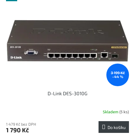
3 199 Kč
–44 %
D-Link DES-3010G
Skladem
(5 ks)
1 479 Kč bez DPH
Do košíku
1 790 Kč