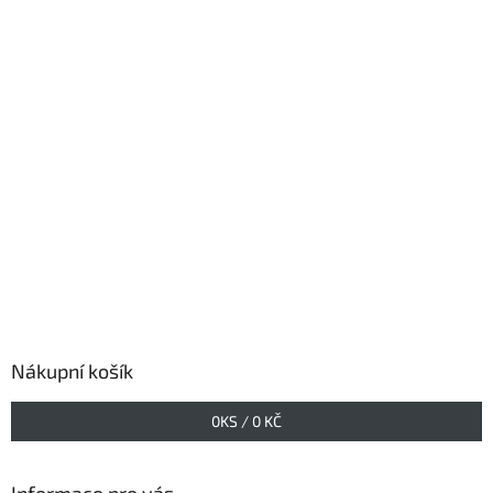
Nákupní košík
0
KS /
0 KČ