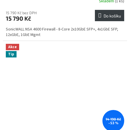
Skladem
(1 ks)
15 790 Kč bez DPH
Do košíku
15 790 Kč
SonicWALL NSA 4600 Firewall - 8-Core 2x10GbE SFP+, 4x1GbE SFP,
12xGbE, 1GbE Mgmt
Akce
Tip
14 190 Kč
–53 %