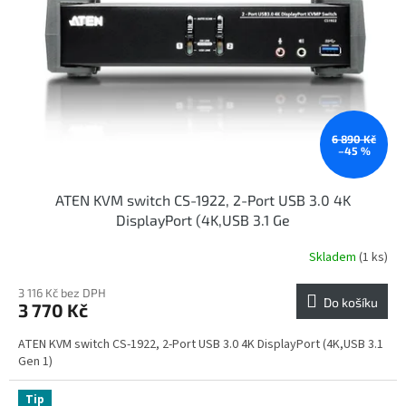
p
r
o
d
u
k
t
ů
6 890 Kč
–45 %
ATEN KVM switch CS-1922, 2-Port USB 3.0 4K
DisplayPort (4K,USB 3.1 Ge
Skladem
(1 ks)
3 116 Kč bez DPH
Do košíku
3 770 Kč
ATEN KVM switch CS-1922, 2-Port USB 3.0 4K DisplayPort (4K,USB 3.1
Gen 1)
Tip