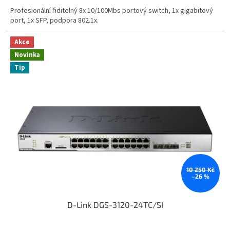
Profesionální řiditelný 8x 10/100Mbs portový switch, 1x gigabitový
port, 1x SFP, podpora 802.1x.
Akce
Novinka
Tip
10 250 Kč
–26 %
D-Link DGS-3120-24TC/SI