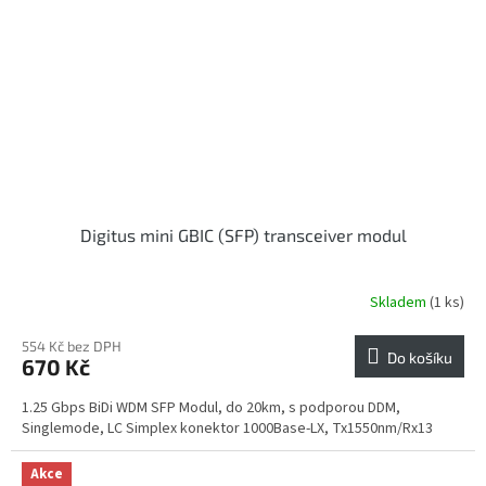
Digitus mini GBIC (SFP) transceiver modul
Skladem
(1 ks)
554 Kč bez DPH
Do košíku
670 Kč
1.25 Gbps BiDi WDM SFP Modul, do 20km, s podporou DDM,
Singlemode, LC Simplex konektor 1000Base-LX, Tx1550nm/Rx13
Akce