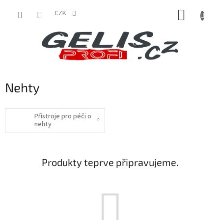
Přejít
NÁKUP
na
CZK
obsah
KOŠÍK
Nehty
Přístroje pro péči o
nehty
Produkty teprve připravujeme.