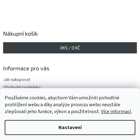
Nákupní košík
0
KS /
0 KČ
Informace pro vás
Jak nakupovat
Obchodní podmínky
Podmínky ochrany osobních údajů
Používáme cookies, abychom Vám umožnili pohodlné
prohlížení webu a díky analýze provozu webu neustále
zlepšovali jeho funkce, výkon a použitelnost.
Více informací
.
Vytvořil Shoptet
Nastavení