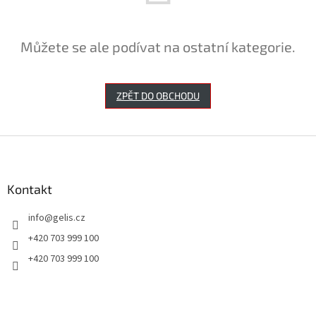
Můžete se ale podívat na ostatní kategorie.
ZPĚT DO OBCHODU
Z
á
p
a
Kontakt
t
info
@
gelis.cz
í
+420 703 999 100
+420 703 999 100