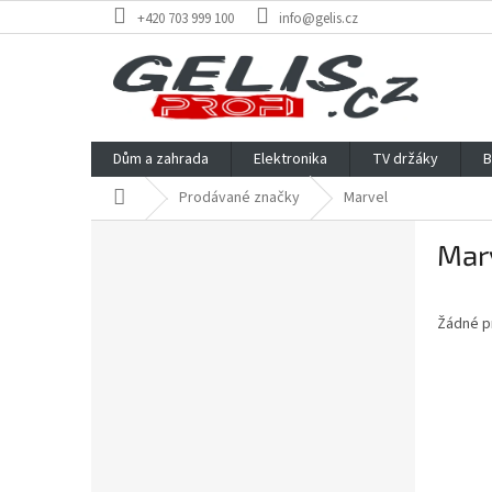
Přejít
+420 703 999 100
info@gelis.cz
na
obsah
Dům a zahrada
Elektronika
TV držáky
B
Domů
Prodávané značky
Marvel
P
Mar
o
s
t
Žádné p
r
a
n
n
í
p
a