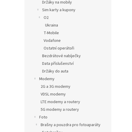
Držáky na mobily
Sim karty a kupony
O2
Ukraina
T-Mobile
Vodafone
Ostatní operátoři
Bezdrátové nabíječky
Data příslušenství
Držáky do auta
Modemy
2G a 3G modemy
VDSL modemy
LTE modemy a routery
5G modemy a routery
Foto
Brašny a pouzdra pro fotoaparáty