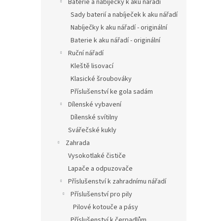
Baterie a nabíječky k aku nářadí
Sady baterií a nabíječek k aku nářadí
Nabíječky k aku nářadí - originální
Baterie k aku nářadí - originální
Ruční nářadí
Kleště lisovací
Klasické šroubováky
Příslušenství ke gola sadám
Dílenské vybavení
Dílenské svítilny
Svářečské kukly
Zahrada
Vysokotlaké čističe
Lapače a odpuzovače
Příslušenství k zahradnímu nářadí
Příslušenství pro pily
Pilové kotouče a pásy
Příslušenství k čerpadlům