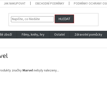
JAK NAKUPOVAT
OBCHODNÍ PODMÍNKY
PODMÍNKY OCHRANY OS
HLEDAT
ílé zboží
Filmy, knihy, hry
Ostatní
Zdravotní pomůcky
vel
rodukty značky
Marvel
nebyly nalezeny...