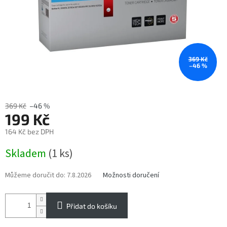
369 Kč
–46 %
369 Kč
–46 %
199 Kč
164 Kč bez DPH
Měrná
Skladem
(1 ks)
cena:
Můžeme doručit do:
7.8.2026
Možnosti doručení
Přidat do košíku