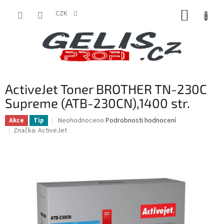
Přejít
NÁKUP
na
CZK
obsah
KOŠÍK
ActiveJet Toner BROTHER TN-230C
Supreme (ATB-230CN),1400 str.
Průměrné
Neohodnoceno
Podrobnosti hodnocení
Akce
Tip
hodnocení
Značka:
ActiveJet
produktu
je
0,0
z
5
hvězdiček.