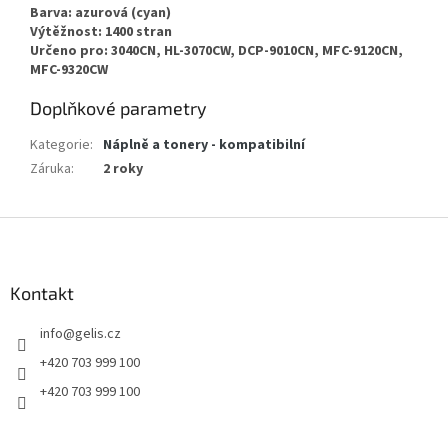
Barva: azurová (cyan)
Výtěžnost: 1400 stran
Určeno pro: 3040CN, HL-3070CW, DCP-9010CN, MFC-9120CN,
MFC-9320CW
Doplňkové parametry
Kategorie
:
Náplně a tonery - kompatibilní
Záruka
:
2 roky
Z
á
p
a
Kontakt
t
info
@
gelis.cz
í
+420 703 999 100
+420 703 999 100