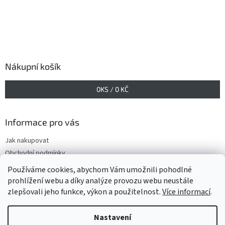
Nákupní košík
0
KS /
0 KČ
Informace pro vás
Jak nakupovat
Obchodní podmínky
Podmínky ochrany osobních údajů
Používáme cookies, abychom Vám umožnili pohodlné
prohlížení webu a díky analýze provozu webu neustále
zlepšovali jeho funkce, výkon a použitelnost.
Více informací
.
Vytvořil Shoptet
Nastavení