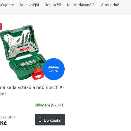
učujeme
Nejlevnější
Nejdražší
Nejprodávanější
Abecedně
319 Kč
–15 %
lná sada vrtáků a bitů Bosch X-
Set
Skladem
(>20 ks)
rné
cení
ktu
 bez DPH
Do košíku
 Kč