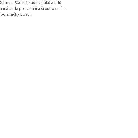
X-Line – 33dílná sada vrtáků a bitů
anná sada pro vrtání a šroubování –
a od značky Bosch
ček.
O
v
l
á
d
a
c
í
p
r
v
k
y
v
ý
p
i
s
u