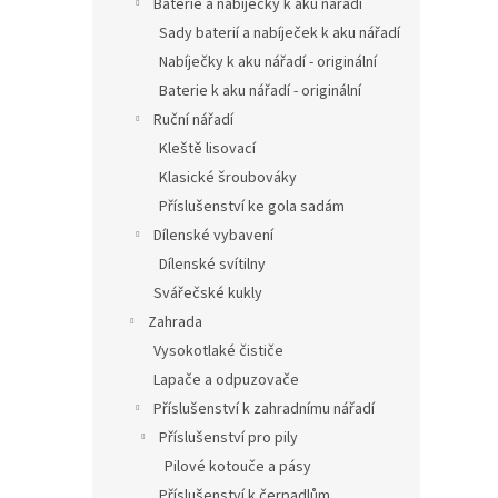
Baterie a nabíječky k aku nářadí
Sady baterií a nabíječek k aku nářadí
Nabíječky k aku nářadí - originální
Baterie k aku nářadí - originální
Ruční nářadí
Kleště lisovací
Klasické šroubováky
Příslušenství ke gola sadám
Dílenské vybavení
Dílenské svítilny
Svářečské kukly
Zahrada
Vysokotlaké čističe
Lapače a odpuzovače
Příslušenství k zahradnímu nářadí
Příslušenství pro pily
Pilové kotouče a pásy
Příslušenství k čerpadlům