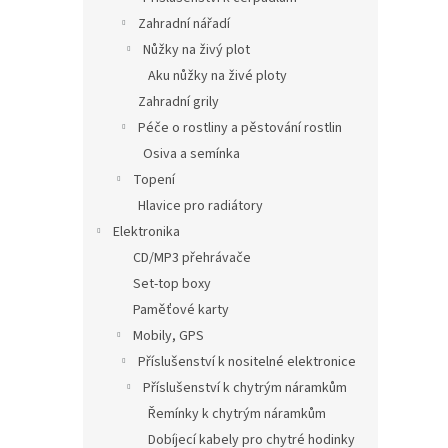
Zahradní nářadí
Nůžky na živý plot
Aku nůžky na živé ploty
Zahradní grily
Péče o rostliny a pěstování rostlin
Osiva a semínka
Topení
Hlavice pro radiátory
Elektronika
CD/MP3 přehrávače
Set-top boxy
Paměťové karty
Mobily, GPS
Příslušenství k nositelné elektronice
Příslušenství k chytrým náramkům
Řemínky k chytrým náramkům
Dobíjecí kabely pro chytré hodinky