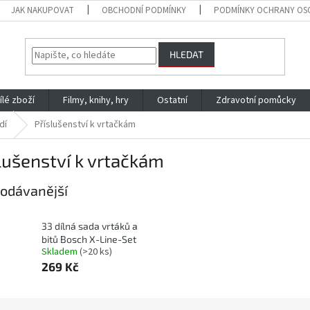
JAK NAKUPOVAT
OBCHODNÍ PODMÍNKY
PODMÍNKY OCHRANY OS
HLEDAT
ílé zboží
Filmy, knihy, hry
Ostatní
Zdravotní pomůcky
dí
Příslušenství k vrtačkám
lušenství k vrtačkám
odávanější
33 dílná sada vrtáků a
bitů Bosch X-Line-Set
Skladem
(>20 ks)
269 Kč