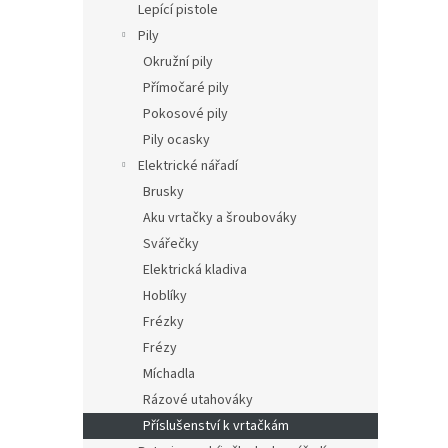
Lepící pistole
Pily
Okružní pily
Přímočaré pily
Pokosové pily
Pily ocasky
Elektrické nářadí
Brusky
Aku vrtačky a šroubováky
Svářečky
Elektrická kladiva
Hoblíky
Frézky
Frézy
Míchadla
Rázové utahováky
Příslušenství k vrtačkám