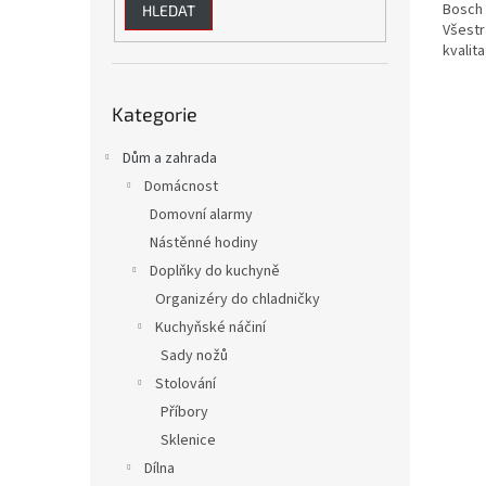
Bosch 
z
HLEDAT
Všestr
5
kvalit
hvězdi
Přeskočit
Kategorie
kategorie
Dům a zahrada
Domácnost
Domovní alarmy
Nástěnné hodiny
Doplňky do kuchyně
Organizéry do chladničky
Kuchyňské náčiní
Sady nožů
Stolování
Příbory
Sklenice
Dílna