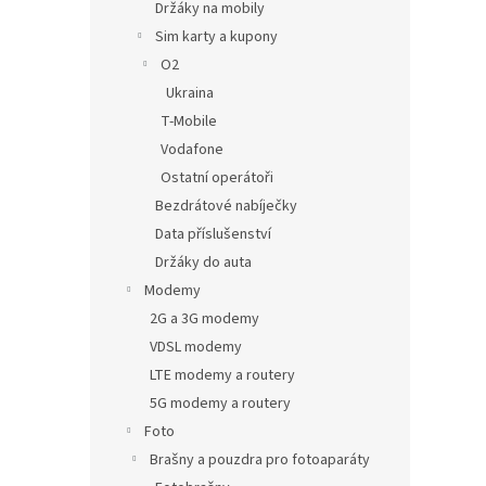
Držáky na mobily
Sim karty a kupony
O2
Ukraina
T-Mobile
Vodafone
Ostatní operátoři
Bezdrátové nabíječky
Data příslušenství
Držáky do auta
Modemy
2G a 3G modemy
VDSL modemy
LTE modemy a routery
5G modemy a routery
Foto
Brašny a pouzdra pro fotoaparáty