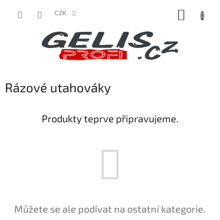
Přejít
NÁKUP
na
CZK
obsah
KOŠÍK
Rázové utahováky
Produkty teprve připravujeme.
Můžete se ale podívat na ostatní kategorie.