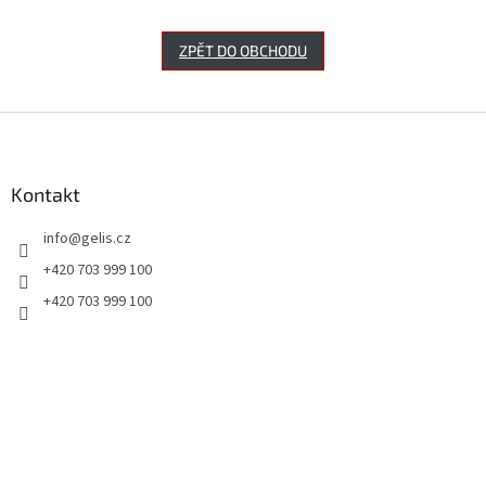
ZPĚT DO OBCHODU
Z
á
p
a
Kontakt
t
info
@
gelis.cz
í
+420 703 999 100
+420 703 999 100