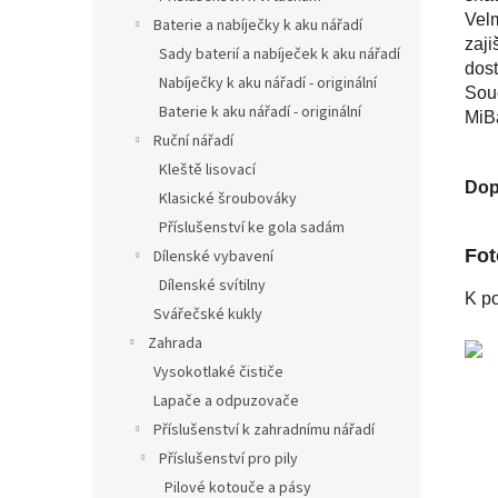
Velm
Baterie a nabíječky k aku nářadí
zaji
Sady baterií a nabíječek k aku nářadí
dost
Nabíječky k aku nářadí - originální
Souč
Baterie k aku nářadí - originální
MiB
Ruční nářadí
Kleště lisovací
Dop
Klasické šroubováky
Příslušenství ke gola sadám
Fot
Dílenské vybavení
Dílenské svítilny
K po
Svářečské kukly
Zahrada
Vysokotlaké čističe
Lapače a odpuzovače
Příslušenství k zahradnímu nářadí
Příslušenství pro pily
Pilové kotouče a pásy