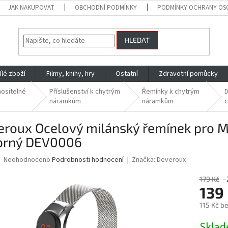
JAK NAKUPOVAT
OBCHODNÍ PODMÍNKY
PODMÍNKY OCHRANY OS
HLEDAT
ílé zboží
Filmy, knihy, hry
Ostatní
Zdravotní pomůcky
nositelné
Příslušenství k chytrým
Řemínky k chytrým
D
náramkům
náramkům
c
roux Ocelový milánský řemínek pro Mi
íbrný DEV0006
Průměrné
Neohodnoceno
Podrobnosti hodnocení
Značka:
Deveroux
hodnocení
produktu
179 Kč
–
je
139
0,0
115 Kč b
z
5
Měrná
Skla
hvězdiček.