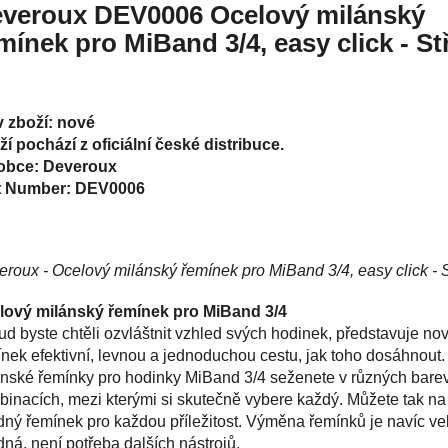
veroux DEV0006 Ocelový milánský
mínek pro MiBand 3/4, easy click - St
v zboží: nové
í pochází z oficiální české distribuce.
obce: Deveroux
t Number: DEV0006
roux - Ocelový milánský řemínek pro MiBand 3/4, easy click - S
lový milánský řemínek pro MiBand 3/4
d byste chtěli ozvláštnit vzhled svých hodinek, představuje no
nek efektivní, levnou a jednoduchou cestu, jak toho dosáhnout
ánské řemínky pro hodinky MiBand 3/4 seženete v různých bare
inacích, mezi kterými si skutečně vybere každý. Můžete tak na
ný řemínek pro každou příležitost. Výměna řemínků je navíc ve
ná, není potřeba dalších nástrojů.