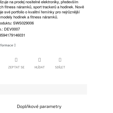
lizuje na prodej nositelné elektroniky, především
ch fitness náramků, sport trackerů a hodinek. Nově
je své portfolio o kvalitní řemínky pro nejrůznější
 modely hodinek a fitness náramků.
roduktu: SWS029006
o.: DEV0007
8594179146031
informace
ZEPTAT SE
HLÍDAT
SDÍLET
Doplňkové parametry