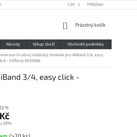
OBNÍCH ÚDAJŮ
CZK
Přihlášení
NÁKUPNÍ
Prázdný košík
KOŠÍK
Návody
Výkup zboží
Obchodní podmínky
Napište n
everoux Ocelový milánský řemínek pro MiBand 3/4, easy
lick - Stříbrný DEV0006
Band 3/4, easy click -
22 %
 Kč
ez DPH
dem
(>20 ks)