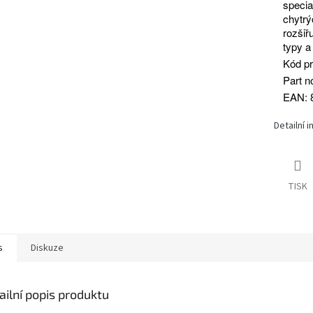
specia
chytrý
rozšiřu
typy a
Kód p
Part n
EAN: 
Detailní 
TISK
s
Diskuze
ailní popis produktu