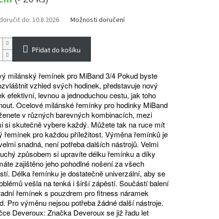
oručit do:
10.8.2026
Možnosti doručení
Přidat do košíku
ý milánský řemínek pro MiBand 3/4 Pokud byste
 ozvláštnit vzhled svých hodinek, představuje nový
k efektivní, levnou a jednoduchou cestu, jak toho
out. Ocelové milánské řemínky pro hodinky MiBand
ženete v různých barevných kombinacích, mezi
i si skutečně vybere každý. Můžete tak na ruce mít
 řemínek pro každou příležitost. Výměna řemínků je
velmi snadná, není potřeba dalších nástrojů. Velmi
uchý způsobem si upravíte délku řemínku a díky
áte zajištěno jeho pohodlné nošení za všech
stí. Délka řemínku je dostatečně univerzální, aby se
oblémů vešla na tenká i širší zápěstí. Součástí balení
radní řemínek s pouzdrem pro fitness náramek
. Pro výměnu nejsou potřeba žádné další nástroje.
ce Deveroux: Značka Deveroux se již řadu let