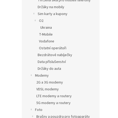
Tvrzená skla pro mobilní telefony
Držáky na mobily
Sim karty a kupony
O2
Ukraina
T-Mobile
Vodafone
Ostatní operátoři
Bezdrátové nabíječky
Data příslušenství
Držáky do auta
Modemy
2G a 3G modemy
VDSL modemy
LTE modemy a routery
5G modemy a routery
Foto
Brašny a pouzdra pro fotoaparáty