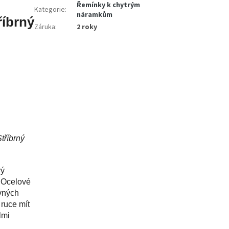
Řemínky k chytrým
Kategorie
:
náramkům
říbrný
Záruka
:
2 roky
tříbrný
vý
. Ocelové
vných
 ruce mít
lmi