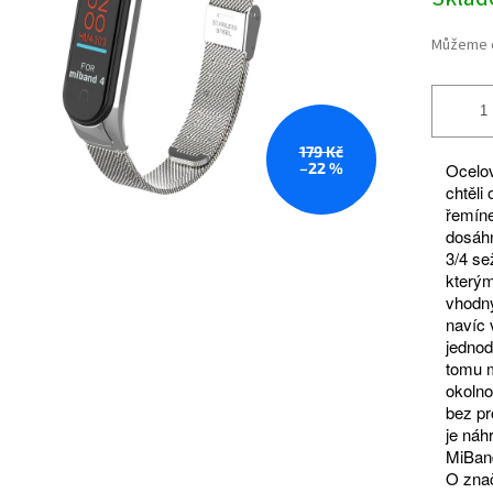
cena:
Můžeme d
179 Kč
–22 %
Ocelov
chtěli
řemíne
dosáhn
3/4 se
kterým
vhodný
navíc 
jednod
tomu m
okolno
bez pr
je náh
MiBand
O znač