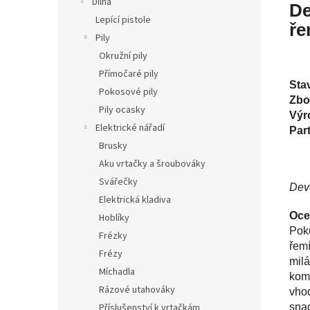
Dílna
De
Lepící pistole
ře
Pily
Okružní pily
Přímočaré pily
Sta
Pokosové pily
Zbož
Pily ocasky
Výr
Elektrické nářadí
Par
Brusky
Aku vrtačky a šroubováky
Svářečky
Deve
Elektrická kladiva
Oce
Hoblíky
Poku
Frézky
řemí
Frézy
mil
Míchadla
komb
Rázové utahováky
vhod
snad
Příslušenství k vrtačkám