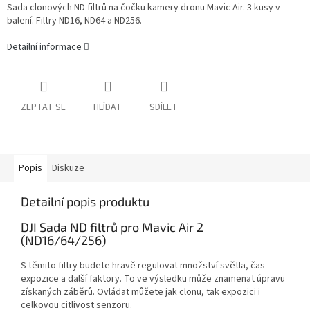
Sada clonových ND filtrů na čočku kamery dronu Mavic Air. 3 kusy v
balení. Filtry ND16, ND64 a ND256.
Detailní informace
ZEPTAT SE
HLÍDAT
SDÍLET
Popis
Diskuze
Detailní popis produktu
DJI Sada ND filtrů pro Mavic Air 2
(ND16/64/256)
S těmito filtry budete hravě regulovat množství světla, čas
expozice a další faktory. To ve výsledku může znamenat úpravu
získaných záběrů. Ovládat můžete jak clonu, tak expozici i
celkovou citlivost senzoru.