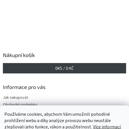
Nákupní košík
0
KS /
0 KČ
Informace pro vás
Jak nakupovat
Obchodní podmínky
Podmínky ochrany osobních údajů
Používáme cookies, abychom Vám umožnili pohodlné
prohlížení webu a díky analýze provozu webu neustále
zlepšovali jeho funkce, výkon a použitelnost.
Více informací
.