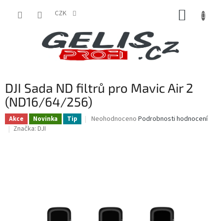
Přejít
NÁKUP
na
CZK
obsah
KOŠÍK
DJI Sada ND filtrů pro Mavic Air 2
(ND16/64/256)
Průměrné
Neohodnoceno
Podrobnosti hodnocení
Akce
Novinka
Tip
hodnocení
Značka:
DJI
produktu
je
0,0
z
5
hvězdiček.