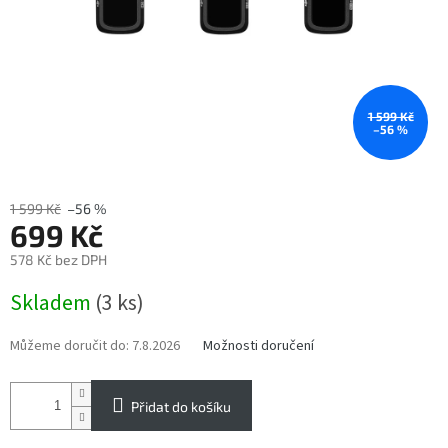
1 599 Kč
–56 %
1 599 Kč
–56 %
699 Kč
578 Kč bez DPH
Měrná
Skladem
(3 ks)
cena:
Můžeme doručit do:
7.8.2026
Možnosti doručení
Přidat do košíku