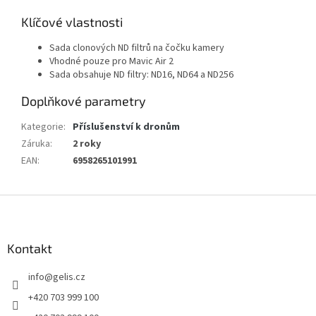
Klíčové vlastnosti
Sada clonových ND filtrů na čočku kamery
Vhodné pouze pro Mavic Air 2
Sada obsahuje ND filtry: ND16, ND64 a ND256
Doplňkové parametry
Kategorie
:
Příslušenství k dronům
Záruka
:
2 roky
EAN
:
6958265101991
Z
á
p
a
Kontakt
t
info
@
gelis.cz
í
+420 703 999 100