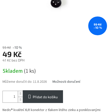
55 Kč
–10 %
55 Kč
–10 %
49 Kč
41 Kč bez DPH
Měrná
Skladem
(1 ks)
cena:
Můžeme doručit do:
11.8.2026
Možnosti doručení
Přidat do košíku
Nedis® kvalitní XLR konektor z tlakem litého zinku a poniklovanými