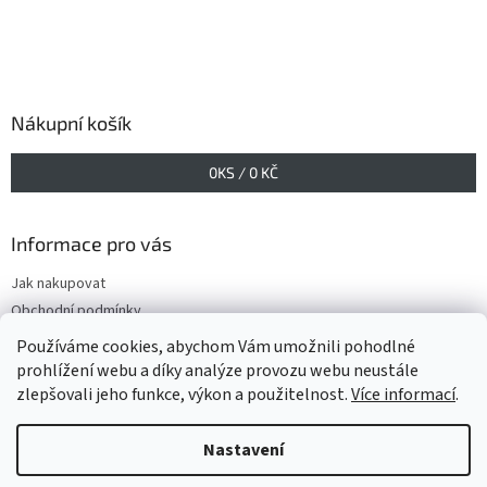
Nákupní košík
0
KS /
0 KČ
Informace pro vás
Jak nakupovat
Obchodní podmínky
Podmínky ochrany osobních údajů
Používáme cookies, abychom Vám umožnili pohodlné
prohlížení webu a díky analýze provozu webu neustále
zlepšovali jeho funkce, výkon a použitelnost.
Více informací
.
Vytvořil Shoptet
Nastavení