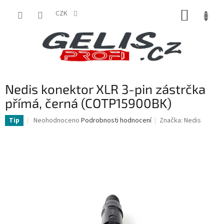
Přejít
NÁKUP
na
CZK
obsah
KOŠÍK
Nedis konektor XLR 3-pin zástrčka
přímá, černá (COTP15900BK)
Průměrné
Neohodnoceno
Podrobnosti hodnocení
Značka:
Nedis
Tip
hodnocení
produktu
je
0,0
z
5
hvězdiček.