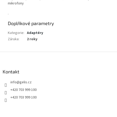
mikrofony
.
Doplňkové parametry
Kategorie
:
Adaptéry
Záruka
:
2 roky
Z
á
p
a
Kontakt
t
info
@
gelis.cz
í
+420 703 999 100
+420 703 999 100