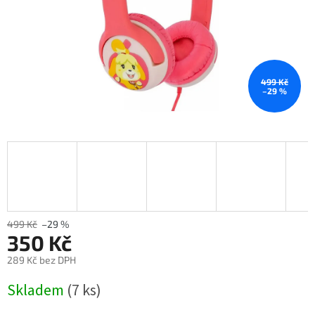
499 Kč
–29 %
499 Kč
–29 %
350 Kč
289 Kč bez DPH
Měrná
Skladem
(7 ks)
cena: