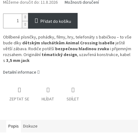
Můžeme doručit do:
11.8.2026
Možnosti doručení
Přidat do košíku
Oblíbené písničky, pohádky, filmy, hry, telefonáty s babičkou – to vše
bude díky
dětským sluchátkům Animal Crossing Isabelle
ještě
větší zábava. Rodiče potěší
bezpečnou hladinou zvuku
i přijemným
rozsahem. Originální
tématický design
, uzavřená konstrukce, kabel
s
3,5 mm jack
Detailní informace
ZEPTAT SE
HLÍDAT
SDÍLET
Popis
Diskuze