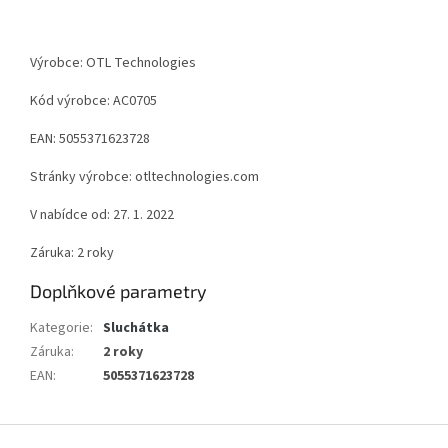
Výrobce: OTL Technologies
Kód výrobce: AC0705
EAN: 5055371623728
Stránky výrobce: otltechnologies.com
V nabídce od: 27. 1. 2022
Záruka: 2 roky
Doplňkové parametry
Kategorie
:
Sluchátka
Záruka
:
2 roky
EAN
:
5055371623728
Z