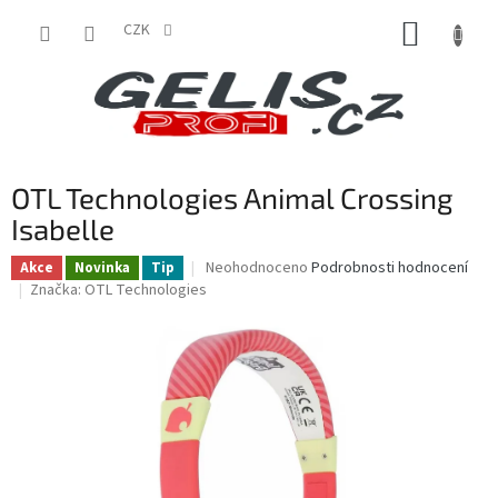
Přejít
NÁKUP
na
CZK
obsah
KOŠÍK
OTL Technologies Animal Crossing
Isabelle
Průměrné
Neohodnoceno
Podrobnosti hodnocení
Akce
Novinka
Tip
hodnocení
Značka:
OTL Technologies
produktu
je
0,0
z
5
hvězdiček.