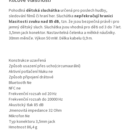
Pohodlná
dětská sluchátka
určená pro poslech hudby,
sledování filmů či hraní her. Sluchátka
nepřekračují hranici
hlasitosti zvuku nad 85 dB
, tzn. že jsou bezpečná právě i pro
jemný dětský sluch. Sluchátka jsou vhodná pro děti od 3 do 7 let.
3,5mm jack konektor. Nastavitelná čelenka a měkké náušníky.
30mm měniče. Výkon 50 mW. Délka kabelu 0,9 m.
Konstrukce uzavřená
Způsob usazení přes ucho(circumaurální)
Aktivní potlačení hluku ne
Způsob připojení drátové
Bluetooth Ne
NFC ne
Frekvenční rozsah od 20 Hz
Frekvenční rozsah do 20000 Hz
Akustický tlak 85 dB
Jmenovitá impedance 32 Ohm
Mikrofon Ne
Typ konektoru 3,5mm jack
Hmotnost 86,4 g