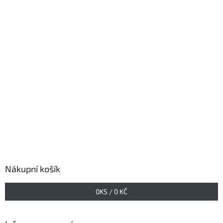
Nákupní košík
0
KS /
0 KČ