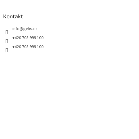
á
p
a
Kontakt
t
info
@
gelis.cz
í
+420 703 999 100
+420 703 999 100