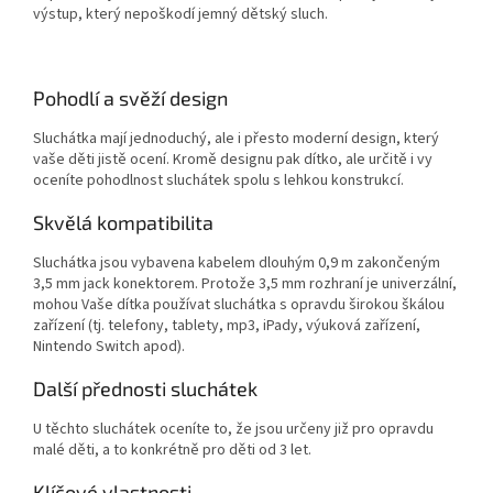
výstup, který nepoškodí jemný dětský sluch.
Pohodlí a svěží design
Sluchátka mají jednoduchý, ale i přesto moderní design, který
vaše děti jistě ocení. Kromě designu pak dítko, ale určitě i vy
oceníte pohodlnost sluchátek spolu s lehkou konstrukcí.
Skvělá kompatibilita
Sluchátka jsou vybavena kabelem dlouhým 0,9 m zakončeným
3,5 mm jack konektorem. Protože 3,5 mm rozhraní je univerzální,
mohou Vaše dítka používat sluchátka s opravdu širokou škálou
zařízení (tj. telefony, tablety, mp3, iPady, výuková zařízení,
Nintendo Switch apod).
Další přednosti sluchátek
U těchto sluchátek oceníte to, že jsou určeny již pro opravdu
malé děti, a to konkrétně pro děti od 3 let.
Klíčové vlastnosti