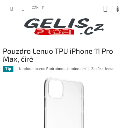
Přejít
NÁKUP
na
CZK
obsah
KOŠÍK
Pouzdro Lenuo TPU iPhone 11 Pro
Max, čiré
Průměrné
Neohodnoceno
Podrobnosti hodnocení
Značka:
lenuo
Tip
hodnocení
produktu
je
0,0
z
5
hvězdiček.