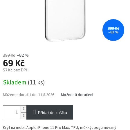
399 Kč
–82 %
399 Kč
–82 %
69 Kč
57 Kč bez DPH
Měrná
Skladem
(11 ks)
cena:
Můžeme doručit do:
11.8.2026
Možnosti doručení
Přidat do košíku
Kryt na mobil Apple iPhone 11 Pro Max, TPU, měkký, pogumovaný