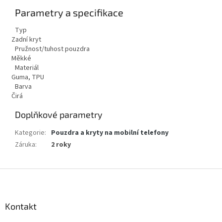
Parametry a specifikace
Typ
Zadní kryt
Pružnost/tuhost pouzdra
Měkké
Materiál
Guma, TPU
Barva
Čirá
Doplňkové parametry
Kategorie
:
Pouzdra a kryty na mobilní telefony
Záruka
:
2 roky
Z
á
p
a
Kontakt
t