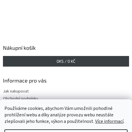
Nákupní košík
0
KS /
0 KČ
Informace pro vás
Jak nakupovat
Obchodní podmínky
Podmínky ochrany osobních údajů
Používáme cookies, abychom Vám umožnili pohodlné
prohlížení webu a díky analýze provozu webu neustále
zlepšovali jeho funkce, výkon a použitelnost.
Více informací
.