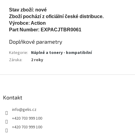
Stav zboží: nové
Zboží pochází z oficiální české distribuce.
Výrobce: Action
Part Number: EXPACJTBR0061
Doplňkové parametry
Kategorie
:
Náplně a tonery - kompatibilní
Záruka
:
2 roky
Z
á
p
a
Kontakt
t
info
@
gelis.cz
í
+420 703 999 100
+420 703 999 100