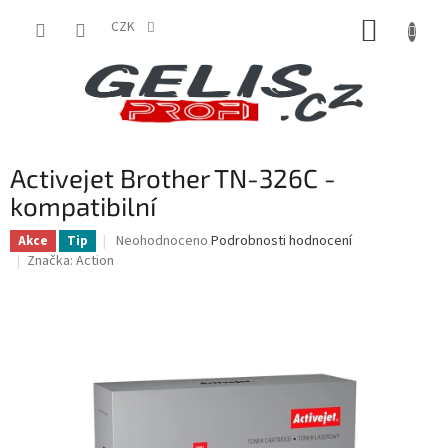
Přejít
NÁKUP
na
CZK
obsah
KOŠÍK
Activejet Brother TN-326C -
kompatibilní
Průměrné
Neohodnoceno
Podrobnosti hodnocení
Akce
Tip
hodnocení
Značka:
Action
produktu
je
0,0
z
5
hvězdiček.