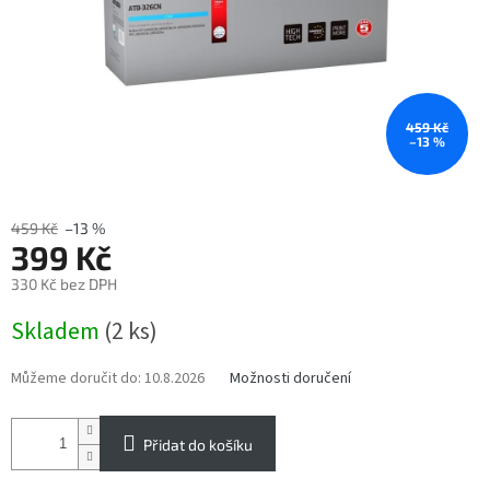
459 Kč
–13 %
459 Kč
–13 %
399 Kč
330 Kč bez DPH
Měrná
Skladem
(2 ks)
cena:
Můžeme doručit do:
10.8.2026
Možnosti doručení
Přidat do košíku