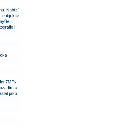
nu. Nabízí
eleobjektiv
chyťte
ografie i
ická
ední 7MPx
 pozadím a
slat jako