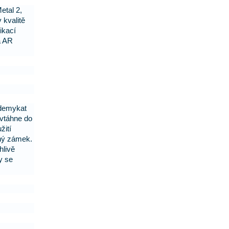
etal 2,
 kvalitě
ikací
a AR
odemykat
 vtáhne do
žití
čný zámek.
hlivě
y se