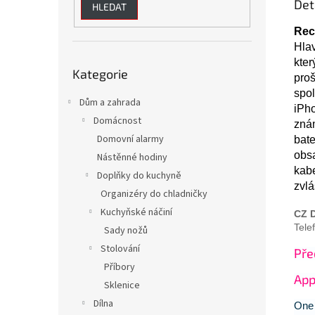
Det
HLEDAT
Rec
Hlav
Přeskočit
kter
Kategorie
kategorie
proš
spol
Dům a zahrada
iPho
Domácnost
zná
Domovní alarmy
bate
obs
Nástěnné hodiny
kabe
Doplňky do kuchyně
zvlá
Organizéry do chladničky
Kuchyňské náčiní
CZ D
Tele
Sady nožů
Stolování
Pře
Příbory
App
Sklenice
Dílna
One 