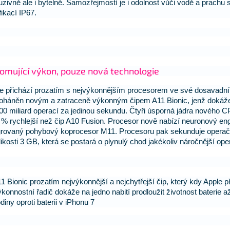
uzivně ale i bytelně. Samozřejmostí je i odolnost vůči vodě a prachu 
fikací IP67.
omující výkon, pouze nová technologie
e přichází prozatím s nejvýkonnějším procesorem ve své dosavadní h
oháněn novým a zatraceně výkonným čipem A11 Bionic, jenž dokáže
00 miliard operací za jedinou sekundu. Čtyři úsporná jádra nového C
 % rychlejší než čip A10 Fusion. Procesor nově nabízí neuronový en
grovaný pohybový koprocesor M11. Procesoru pak sekunduje opera
likosti 3 GB, která se postará o plynulý chod jakékoliv náročnější ope
1 Bionic prozatím nejvýkonnější a nejchytřejší čip, který kdy Apple p
konnostní řadič dokáže na jedno nabití prodloužit životnost baterie a
diny oproti baterii v iPhonu 7