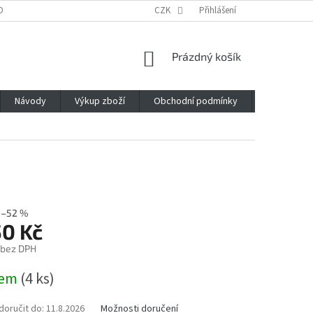
OBNÍCH ÚDAJŮ
CZK
Přihlášení
NÁKUPNÍ
Prázdný košík
KOŠÍK
Návody
Výkup zboží
Obchodní podmínky
Napište n
–52 %
50 Kč
 bez DPH
dem
(4 ks)
oručit do:
11.8.2026
Možnosti doručení