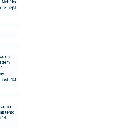
š. Nabídne
jkrásnější
 celou
každém
í
sný
mností 458
ední i
it tento
jící