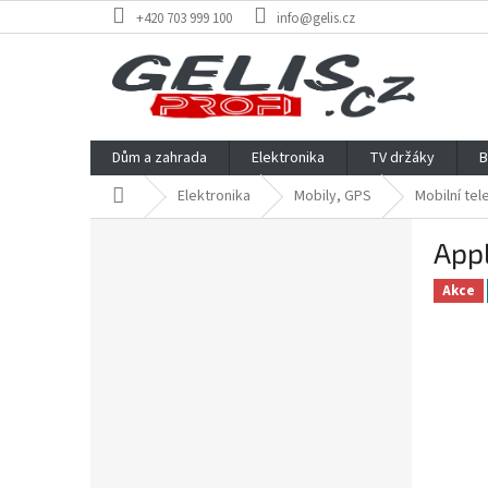
Přejít
+420 703 999 100
info@gelis.cz
na
obsah
Dům a zahrada
Elektronika
TV držáky
B
Domů
Elektronika
Mobily, GPS
Mobilní tel
P
App
o
s
Akce
t
r
a
n
n
í
p
a