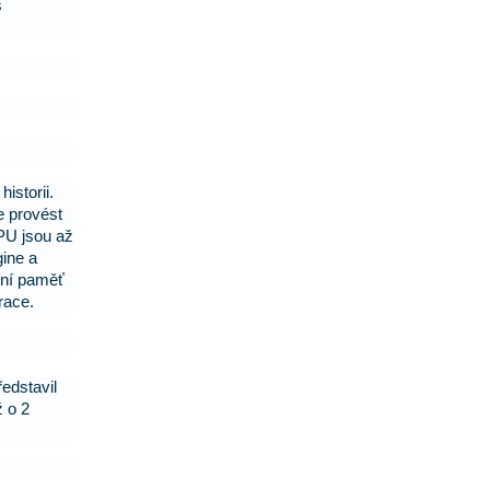
s
istorii.
 provést
PU jsou až
gine a
ční paměť
race.
ředstavil
ž o 2