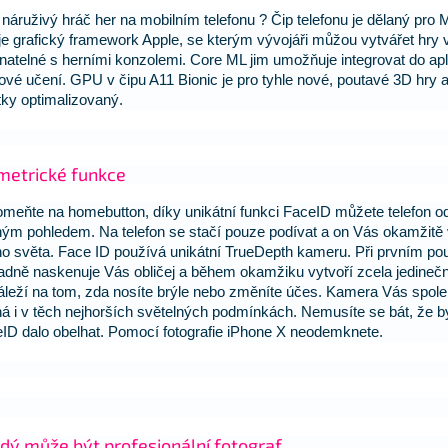
 náruživý hráč her na mobilním telefonu ? Čip telefonu je dělaný pro M
je grafický framework Apple, se kterým vývojáři můžou vytvářet hry v
natelné s herními konzolemi. Core ML jim umožňuje integrovat do apl
jové učení. GPU v čipu A11 Bionic je pro tyhle nové, poutavé 3D hry 
tky optimalizovaný.
metrické funkce
meňte na homebutton, díky unikátní funkci FaceID můžete telefon 
ým pohledem. Na telefon se stačí pouze podívat a on Vás okamžitě
o světa. Face ID používá unikátní TrueDepth kameru. Při prvním pou
adně naskenuje Vás obličej a během okamžiku vytvoří zcela jedine
leží na tom, zda nosíte brýle nebo změníte účes. Kamera Vás spole
á i v těch nejhorších světelných podmínkách. Nemusíte se bát, že b
ID dalo obelhat. Pomocí fotografie iPhone X neodemknete.
dý může být profesionální fotograf