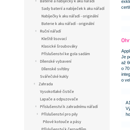
Baterie a nabíječky k aku nářadí
exkl
certi
Sady baterií a nabíječek k aku nářadí
Nabíječky k aku nářadí - originální
Baterie k aku nářadí - originální
Ruční nářadí
Kleště lisovací
Ohr
Klasické šroubováky
Appl
Příslušenství ke gola sadám
Je p
Dílenské vybavení
až 6
o 70
Dílenské svítilny
inte
Svářečské kukly
o ve
Zahrada
Vysokotlaké čističe
Lapače a odpuzovače
A1
Příslušenství k zahradnímu nářadí
Vý
Příslušenství pro pily
ho
Pilové kotouče a pásy
Příslušenství k čerpadlům