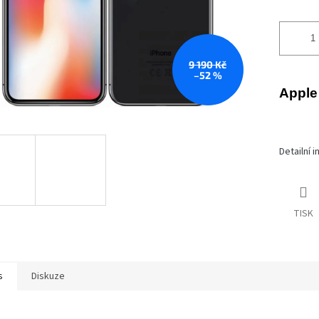
9 190 Kč
–52 %
Apple
Detailní 
TISK
s
Diskuze