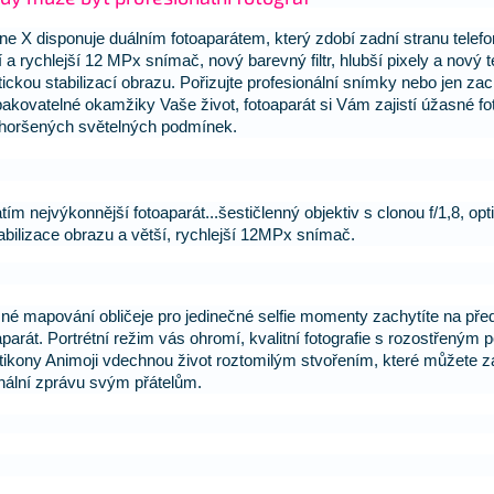
ne X disponuje duálním fotoaparátem, který zdobí zadní stranu telefo
í a rychlejší 12 MPx snímač, nový barevný filtr, hlubší pixely a nový t
tickou stabilizací obrazu. Pořizujte profesionální snímky nebo jen za
akovatelné okamžiky Vaše život, fotoaparát si Vám zajistí úžasné fot
horšených světelných podmínek.
tím nejvýkonnější fotoaparát...šestičlenný objektiv s clonou f/1,8, opt
abilizace obrazu a větší, rychlejší 12MPx snímač.
né mapování obličeje pro jedinečné selfie momenty zachytíte na př
aparát. Portrétní režim vás ohromí, kvalitní fotografie s rozostřeným
ikony Animoji vdechnou život roztomilým stvořením, které můžete za
inální zprávu svým přátelům.