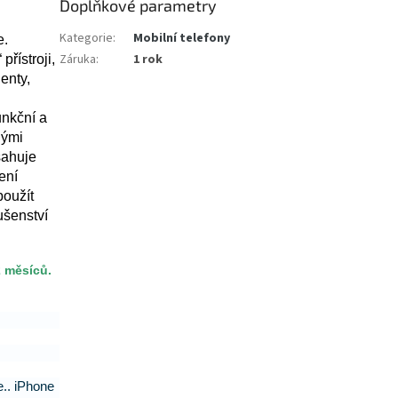
Doplňkové parametry
Kategorie
:
Mobilní telefony
e.
Záruka
:
1 rok
přístroji,
enty,
unkční a
nými
sahuje
ení
použít
ušenství
2 měsíců.
e.. iPhone