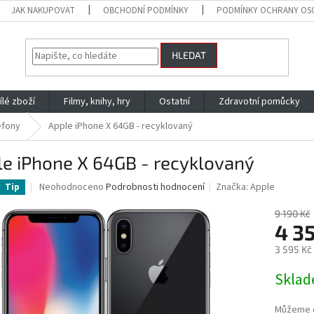
JAK NAKUPOVAT
OBCHODNÍ PODMÍNKY
PODMÍNKY OCHRANY OS
HLEDAT
ílé zboží
Filmy, knihy, hry
Ostatní
Zdravotní pomůcky
efony
Apple iPhone X 64GB - recyklovaný
le iPhone X 64GB - recyklovaný
Průměrné
Neohodnoceno
Podrobnosti hodnocení
Značka:
Apple
Tip
hodnocení
produktu
9 190 Kč
je
4 3
0,0
3 595 Kč
z
5
Měrná
Skla
hvězdiček.
cena:
Můžeme d