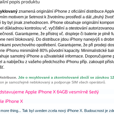
ailní popis produktu
yklovaný
znamená originální iPhone z oficiální distribuce Appl
ním motivem je šetrnost k životnímu prostředí a dát „druhý život“ 
ý by byl jinak znehodnocen. iPhone obsahuje originální kompon
el důkladnou kontrolou vč. vyčištění a otestování autorizovanou
ečností. Garantujeme, že přístroj vč. displeje či baterie je plně f
ne není blokovaný. Do distribuce jdou iPhony nanejvýš s drob
mkami povrchového opotřebení. Garantujeme, že při prodeji do
rie iPhonu minimálně 80% původní kapacity. Minimalistické bal
ahuje samotný iPhone a uživatelské informace. Doporučujeme 
l a nabíječku z vašeho předchozího iPhonu příp. zakoupit přísl
šť.
istribuce.
Jde o recyklované a zkontrolované zboží se zárukou 1
fon je samozřejmě neblokovaný a podporuje SIM všech operátorů.
dstavujeme Apple iPhone X 64GB vesmírně šedý
le iPhone X
more thing... Tak byl uveden zcela nový iPhone X. Budoucnost je zd