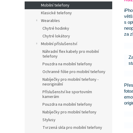
Mobilní telefony
iPho
Klasické telefony
větš
Wearables
s op
neop
Chytré hodinky
za z
Chytré lokátory
Mobilní příslušenství
Náhradní flex kabely pro mobilní
telefony
Za
st
Pouzdra na mobilní telefony
Ochranné fólie pro mobilní telefony
Nabíječky pro mobilní telefony -
neoriginální
Přes
foto
Příslušenství ke sportovním
kamerám
emot
orig
Pouzdra na mobilní telefony
Nabíječky pro mobilní telefony
Stylusy
Tvrzená skla pro mobilní telefony