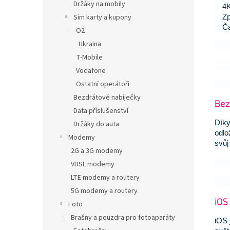
Držáky na mobily
4K
Zp
Sim karty a kupony
Č
O2
Ukraina
T-Mobile
Vodafone
Ostatní operátoři
Bezdrátové nabíječky
Bez
Data příslušenství
Díky
Držáky do auta
odlo
Modemy
svůj
2G a 3G modemy
VDSL modemy
LTE modemy a routery
5G modemy a routery
iOS 
Foto
Brašny a pouzdra pro fotoaparáty
iOS 