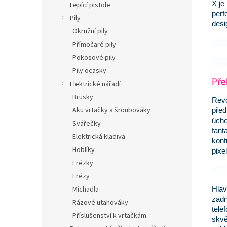
X je
Lepící pistole
perf
Pily
desi
Okružní pily
Přímočaré pily
Pokosové pily
Pily ocasky
Pře
Elektrické nářadí
Brusky
Revo
Aku vrtačky a šroubováky
před
úcho
Svářečky
fant
Elektrická kladiva
kont
Hoblíky
pixe
Frézky
Frézy
Hlav
Míchadla
zadn
Rázové utahováky
tele
Příslušenství k vrtačkám
skvě