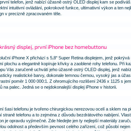
 první telefon, jenž nabízí úžasně ostrý OLED displej kam se podívá
ektní intuitivní ovládání, pokrokové funkce, ultimativní výkon a ten ne
gn v precizně zpracovaném těle.
krásný displej, první iPhone bez homebuttonu
luční iPhone X přichází s 5,8“ Super Retina displejem, jenž pokrývá
ní plochu a elegantně kopíruje křivky a zaoblené rohy telefonu. Při 
pu Vás zaručeně uchvátí jeho úžasně ostrý OLED displej, jenž nabíz
asticky realistické barvy, dokonale temnou černou, vysoký jas a úža
rastní poměr 1 000 000:1. Z ohromujícího rozlišení 2436 x 1125 s je
lů na palec. Jedná se o nejdokonalejší displej iPhone v historii.
ní šasi telefonu je tvořeno chirurgickou nerezovou ocelí a sklem na př
í straně telefonu a to zejména z důvodu bezdrátového nabíjení. Vlastn
fon je opravdu vyjímečné. Zde hledejte jen ty nejlepší materiály zaruču
lou odolnost a především pevnost celého zařízení, což působí nejen