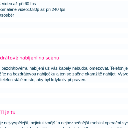
 video až při 60 fps
omalené video1080p až při 240 fps
asosběr
drátové nabíjení na scénu
 bezdrátovému nabíjení už vás kabely nebudou omezovat. Telefon j
žíte na bezdrátovou nabíječku a ten se začne okamžitě nabíjet. Vytvo
 telefon stálé místo, aby byl kdykoliv připraven.
11 je tu
je nejvyspělejší, nejintuitivnější a nejbezpečnější mobilní operační s