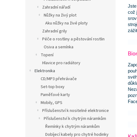
Jste
Zahradní nářadí
což 
Nůžky na živý plot
srov
Aku nůžky na živé ploty
stro
záži
Zahradní grily
Péče o rostliny a pěstování rostlin
Osiva a semínka
Bio
Topení
Hlavice pro radiátory
Zapo
Elektronika
pouh
svéh
CD/MP3 přehrávače
důkl
Set-top boxy
Nezá
Paměťové karty
pozn
Face
Mobily, GPS
Příslušenství k nositelné elektronice
Příslušenství k chytrým náramkům
Řemínky k chytrým náramkům
Dobíjecí kabely pro chytré hodinky
Kaž