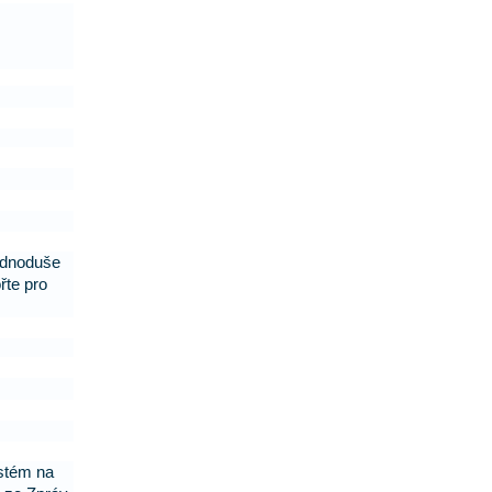
ednoduše
řte pro
ystém na