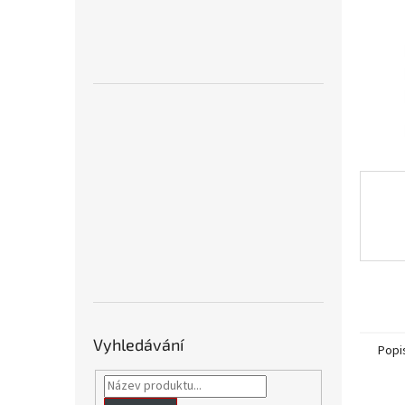
n
e
l
Vyhledávání
Popi