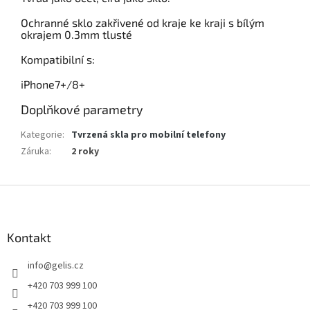
Ochranné sklo zakřivené od kraje ke kraji s bílým
okrajem 0.3mm tlusté
Kompatibilní s:
iPhone7+/8+
Doplňkové parametry
Kategorie
:
Tvrzená skla pro mobilní telefony
Záruka
:
2 roky
Z
á
p
a
Kontakt
t
info
@
gelis.cz
í
+420 703 999 100
+420 703 999 100