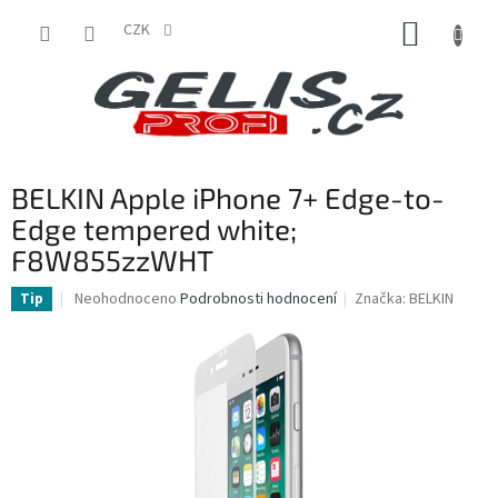
Přejít
NÁKUP
na
CZK
obsah
KOŠÍK
BELKIN Apple iPhone 7+ Edge-to-
Edge tempered white;
F8W855zzWHT
Průměrné
Neohodnoceno
Podrobnosti hodnocení
Značka:
BELKIN
Tip
hodnocení
produktu
je
0,0
z
5
hvězdiček.