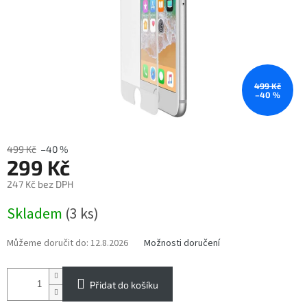
499 Kč
–40 %
499 Kč
–40 %
299 Kč
247 Kč bez DPH
Měrná
Skladem
(3 ks)
cena:
Můžeme doručit do:
12.8.2026
Možnosti doručení
Přidat do košíku