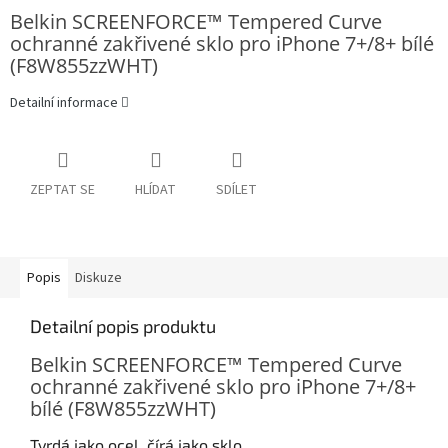
Belkin SCREENFORCE™ Tempered Curve
ochranné zakřivené sklo pro iPhone 7+/8+ bílé
(F8W855zzWHT)
Detailní informace
ZEPTAT SE
HLÍDAT
SDÍLET
Popis
Diskuze
Detailní popis produktu
Belkin SCREENFORCE™ Tempered Curve
ochranné zakřivené sklo pro iPhone 7+/8+
bílé (F8W855zzWHT)
Tvrdá jako ocel, čírá jako sklo.