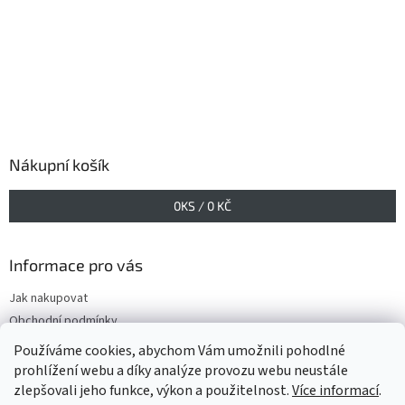
Nákupní košík
0
KS /
0 KČ
Informace pro vás
Jak nakupovat
Obchodní podmínky
Podmínky ochrany osobních údajů
Používáme cookies, abychom Vám umožnili pohodlné
prohlížení webu a díky analýze provozu webu neustále
zlepšovali jeho funkce, výkon a použitelnost.
Více informací
.