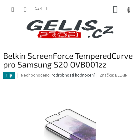
Přejít
NÁKUP
na
CZK
obsah
KOŠÍK
Belkin ScreenForce TemperedCurve
pro Samsung S20 OVB001zz
Průměrné
Neohodnoceno
Podrobnosti hodnocení
Značka:
BELKIN
Tip
hodnocení
produktu
je
0,0
z
5
hvězdiček.