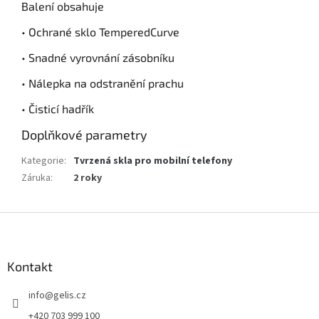
Balení obsahuje
• Ochrané sklo TemperedCurve
• Snadné vyrovnání zásobníku
• Nálepka na odstranění prachu
• Čisticí hadřík
Doplňkové parametry
Kategorie
:
Tvrzená skla pro mobilní telefony
Záruka
:
2 roky
Z
á
p
a
Kontakt
t
info
@
gelis.cz
í
+420 703 999 100