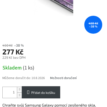
450 Kč
–38 %
450 Kč
–38 %
277 Kč
229 Kč bez DPH
Měrná
Skladem
(1 ks)
cena:
Můžeme doručit do:
10.8.2026
Možnosti doručení
Přidat do košíku
Chraňte svůj Samsung Galaxy pomocí zesíleného skla,