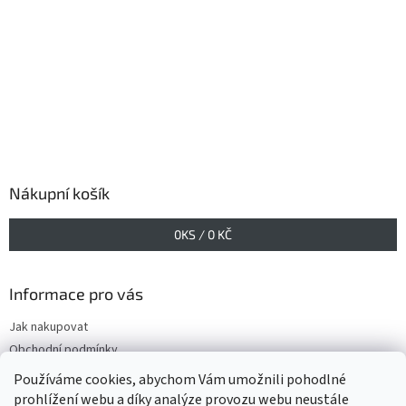
Nákupní košík
0
KS /
0 KČ
Informace pro vás
Jak nakupovat
Obchodní podmínky
Podmínky ochrany osobních údajů
Používáme cookies, abychom Vám umožnili pohodlné
prohlížení webu a díky analýze provozu webu neustále