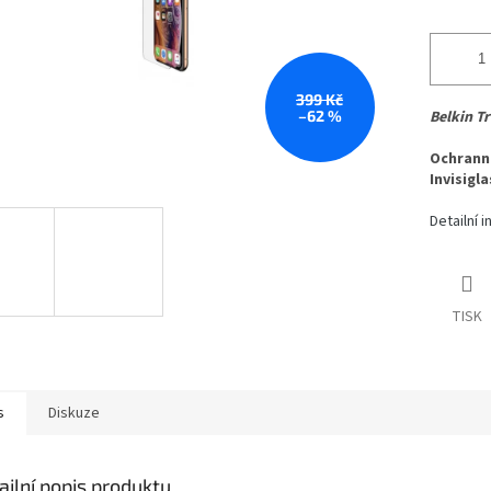
399 Kč
–62 %
Belkin Tr
Ochranné
Invisigla
Detailní 
TISK
s
Diskuze
ailní popis produktu