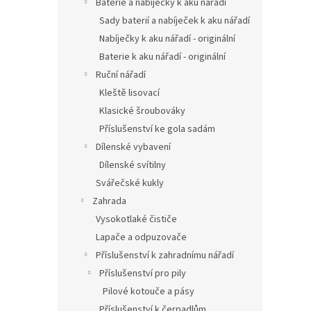
Baterie a nabíječky k aku nářadí
Sady baterií a nabíječek k aku nářadí
Nabíječky k aku nářadí - originální
Baterie k aku nářadí - originální
Ruční nářadí
Kleště lisovací
Klasické šroubováky
Příslušenství ke gola sadám
Dílenské vybavení
Dílenské svítilny
Svářečské kukly
Zahrada
Vysokotlaké čističe
Lapače a odpuzovače
Příslušenství k zahradnímu nářadí
Příslušenství pro pily
Pilové kotouče a pásy
Příslušenství k čerpadlům