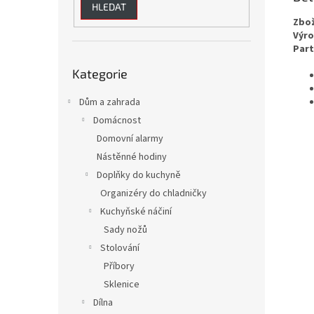
HLEDAT
Zbož
Výro
Part
Přeskočit
Kategorie
kategorie
Dům a zahrada
Domácnost
Domovní alarmy
Nástěnné hodiny
Doplňky do kuchyně
Organizéry do chladničky
Kuchyňské náčiní
Sady nožů
Stolování
Příbory
Sklenice
Dílna