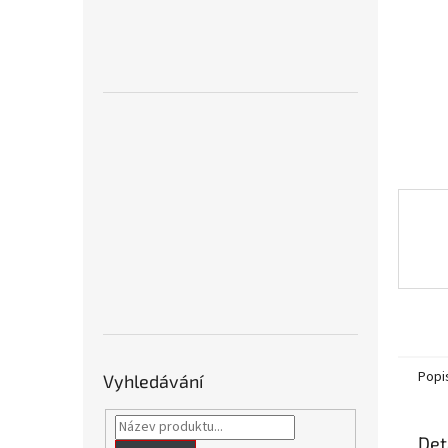
n
e
l
Popi
Vyhledávání
Det