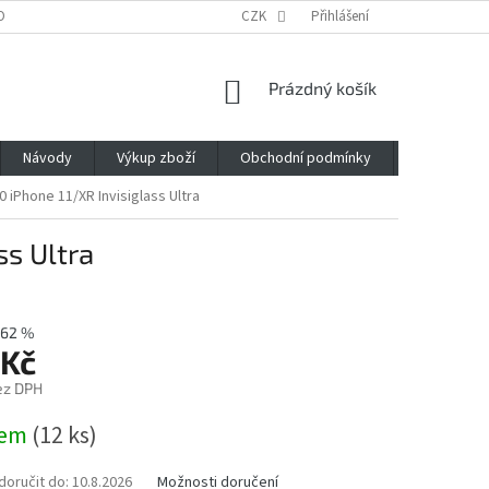
OBNÍCH ÚDAJŮ
CZK
Přihlášení
NÁKUPNÍ
Prázdný košík
KOŠÍK
Návody
Výkup zboží
Obchodní podmínky
Napište n
0 iPhone 11/XR Invisiglass Ultra
ss Ultra
62 %
 Kč
ez DPH
dem
(12 ks)
oručit do:
10.8.2026
Možnosti doručení