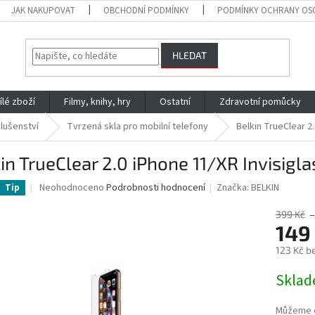
JAK NAKUPOVAT
OBCHODNÍ PODMÍNKY
PODMÍNKY OCHRANY OS
HLEDAT
ílé zboží
Filmy, knihy, hry
Ostatní
Zdravotní pomůcky
slušenství
Tvrzená skla pro mobilní telefony
Belkin TrueClear 2.
in TrueClear 2.0 iPhone 11/XR Invisigla
Průměrné
Neohodnoceno
Podrobnosti hodnocení
Značka:
BELKIN
Tip
hodnocení
produktu
399 Kč
–
je
149
0,0
123 Kč b
z
5
Měrná
Skla
hvězdiček.
cena:
Můžeme d