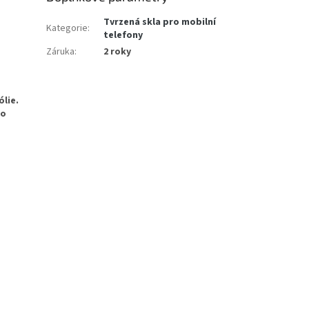
Tvrzená skla pro mobilní
Kategorie
:
telefony
Záruka
:
2 roky
ólie.
ho