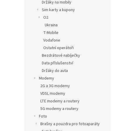
Držáky na mobily
Sim karty a kupony
O2
Ukraina
T-Mobile
Vodafone
Ostatní operátoři
Bezdrátové nabíječky
Data příslušenství
Držáky do auta
Modemy
2G a 3G modemy
VDSL modemy
LTE modemy a routery
5G modemy a routery
Foto
Brašny a pouzdra pro fotoaparáty