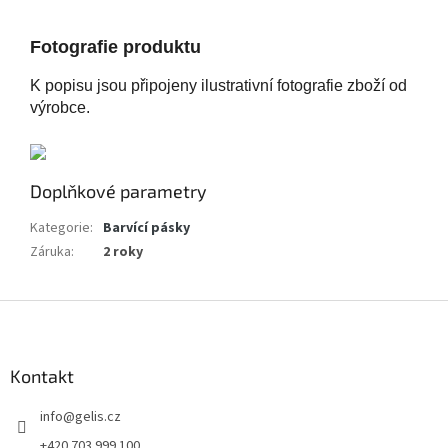
Fotografie produktu
K popisu jsou připojeny ilustrativní fotografie zboží od
výrobce.
Doplňkové parametry
Kategorie
:
Barvící pásky
Záruka
:
2 roky
Z
á
p
a
Kontakt
t
info
@
gelis.cz
í
+420 703 999 100