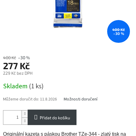
400 Kč
–30 %
400 Kč
–30 %
277 Kč
229 Kč bez DPH
Měrná
Skladem
(1 ks)
cena:
Můžeme doručit do:
11.8.2026
Možnosti doručení
Přidat do košíku
Originální kazeta s páskou Brother TZe-344 - zlatý tisk na