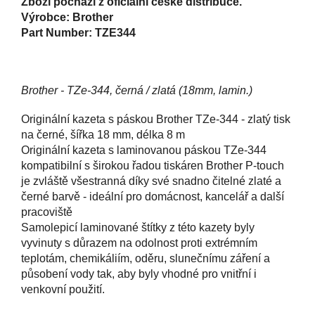
Zboží pochází z oficiální české distribuce.
Výrobce: Brother
Part Number: TZE344
Brother - TZe-344, černá / zlatá (18mm, lamin.)
Originální kazeta s páskou Brother TZe-344 - zlatý tisk
na černé, šířka 18 mm, délka 8 m
Originální kazeta s laminovanou páskou TZe-344
kompatibilní s širokou řadou tiskáren Brother P-touch
je zvláště všestranná díky své snadno čitelné zlaté a
černé barvě - ideální pro domácnost, kancelář a další
pracoviště
Samolepicí laminované štítky z této kazety byly
vyvinuty s důrazem na odolnost proti extrémním
teplotám, chemikáliím, oděru, slunečnímu záření a
působení vody tak, aby byly vhodné pro vnitřní i
venkovní použití.