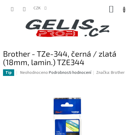
Přejít
NÁKUP
na
CZK
obsah
KOŠÍK
Brother - TZe-344, černá / zlatá
(18mm, lamin.) TZE344
Průměrné
Neohodnoceno
Podrobnosti hodnocení
Značka:
Brother
Tip
hodnocení
produktu
je
0,0
z
5
hvězdiček.