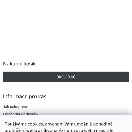
Nákupní košík
0
KS /
0 KČ
Informace pro vás
Jak nakupovat
Obchodní podmínky
Podmínky ochrany osobních údajů
Používáme cookies, abychom Vám umožnili pohodlné
prohlížení webu a díky analýze provozu webu neustále