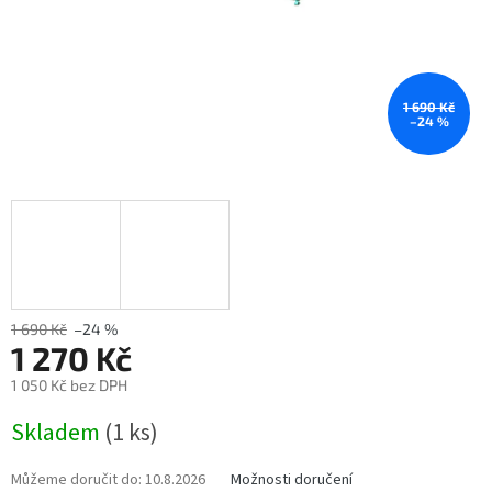
1 690 Kč
–24 %
1 690 Kč
–24 %
1 270 Kč
1 050 Kč bez DPH
Měrná
Skladem
(1 ks)
cena:
Můžeme doručit do:
10.8.2026
Možnosti doručení