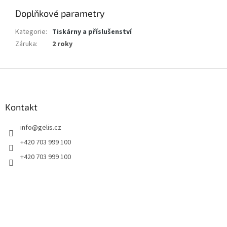
Doplňkové parametry
Kategorie
:
Tiskárny a příslušenství
Záruka
:
2 roky
Z
á
p
a
Kontakt
t
info
@
gelis.cz
í
+420 703 999 100
+420 703 999 100