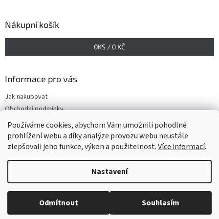
Nákupní košík
0
KS /
0 KČ
Informace pro vás
Jak nakupovat
Obchodní podmínky
Podmínky ochrany osobních údajů
Používáme cookies, abychom Vám umožnili pohodlné
prohlížení webu a díky analýze provozu webu neustále
zlepšovali jeho funkce, výkon a použitelnost.
Více informací
.
Vytvořil Shoptet
Nastavení
Copyright 2026
www.GELIS.cz
. Všechna práva vyhrazena.
Upravit
Odmítnout
Souhlasím
nastavení cookies