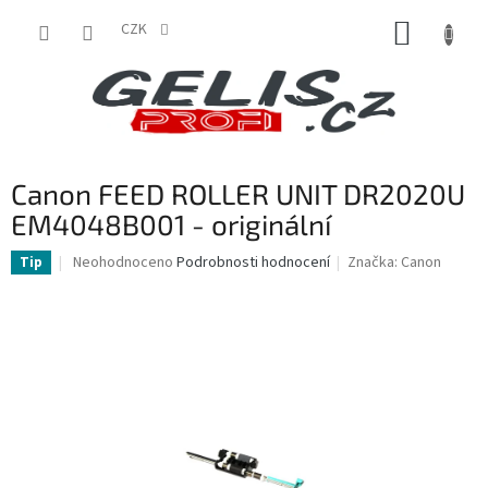
Přejít
NÁKUP
na
CZK
obsah
KOŠÍK
Canon FEED ROLLER UNIT DR2020U
EM4048B001 - originální
Průměrné
Neohodnoceno
Podrobnosti hodnocení
Značka:
Canon
Tip
hodnocení
produktu
je
0,0
z
5
hvězdiček.