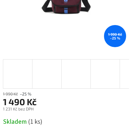
1 990 Kč
–25 %
1 990 Kč
–25 %
1 490 Kč
1 231 Kč bez DPH
Měrná
Skladem
(1 ks)
cena: