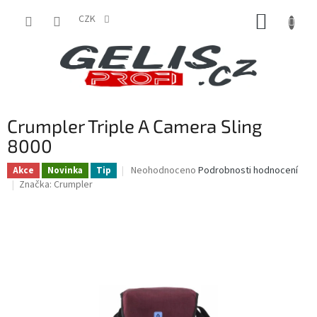
Přejít
NÁKUP
na
CZK
obsah
KOŠÍK
Crumpler Triple A Camera Sling
8000
Průměrné
Neohodnoceno
Podrobnosti hodnocení
Akce
Novinka
Tip
hodnocení
Značka:
Crumpler
produktu
je
0,0
z
5
hvězdiček.