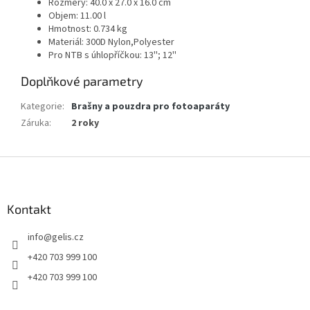
Rozměry: 40.0 x 27.0 x 16.0 cm
Objem: 11.00 l
Hmotnost: 0.734 kg
Materiál: 300D Nylon,Polyester
Pro NTB s úhlopříčkou: 13''; 12''
Doplňkové parametry
Kategorie
:
Brašny a pouzdra pro fotoaparáty
Záruka
:
2 roky
Z
á
p
a
Kontakt
t
info
@
gelis.cz
í
+420 703 999 100
+420 703 999 100