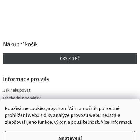
Nákupní košík
0
KS /
0 KČ
Informace pro vás
Jak nakupovat
Obchodní podmínky
Podmínky ochrany osobních údajů
Používáme cookies, abychom Vám umožnili pohodlné
prohlížení webu a díky analýze provozu webu neustále
zlepšovali jeho funkce, výkon a použitelnost.
Více informací
.
Vytvořil Shoptet
Nastavení