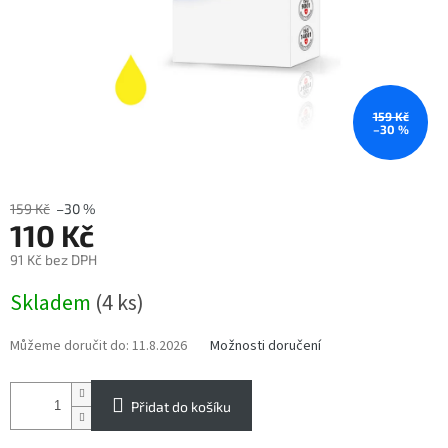
159 Kč
–30 %
159 Kč
–30 %
110 Kč
91 Kč bez DPH
Měrná
Skladem
(4 ks)
cena:
Můžeme doručit do:
11.8.2026
Možnosti doručení
Přidat do košíku