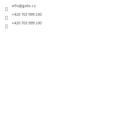
t
info
@
gelis.cz
í
+420 703 999 100
+420 703 999 100