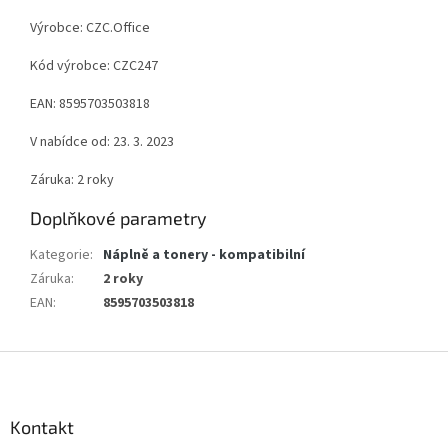
Výrobce: CZC.Office
Kód výrobce: CZC247
EAN: 8595703503818
V nabídce od: 23. 3. 2023
Záruka: 2 roky
Doplňkové parametry
Kategorie
:
Náplně a tonery - kompatibilní
Záruka
:
2 roky
EAN
:
8595703503818
Z
á
p
a
Kontakt