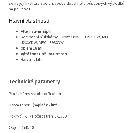
se na její kvalitu a spolehlivost a dosáhněte působivých výsledků
na poli tisku.
Hlavní vlastnosti:
Alternativní náplň
Kompatibilní tiskárny - Brother MFC-J3530DW, MFC-
J2330DW, MFC-J3930DW
objem 18 ml
výtěžnost až 1500 stran
Barva - žlutá
Technické parametry
Pro tiskárny výrobce: Brother
Barva toneru (náplně): Žlutá
Pokrytí (%) / Počet stran: 5/1500
Objem (ml): 18