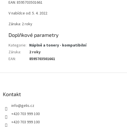
EAN: 8595703501661
V nabídce od: 5. 4. 2022
Záruka: 2 roky
Doplňkové parametry
Kategorie
:
Náplně a tonery - kompatibilní
Záruka
:
2 roky
EAN
:
8595703501661
Z
á
p
a
Kontakt
t
info
@
gelis.cz
í
+420 703 999 100
+420 703 999 100