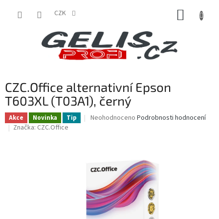
Přejít
NÁKUP
na
CZK
obsah
KOŠÍK
CZC.Office alternativní Epson
T603XL (T03A1), černý
Průměrné
Neohodnoceno
Podrobnosti hodnocení
Akce
Novinka
Tip
hodnocení
Značka:
CZC.Office
produktu
je
0,0
z
5
hvězdiček.