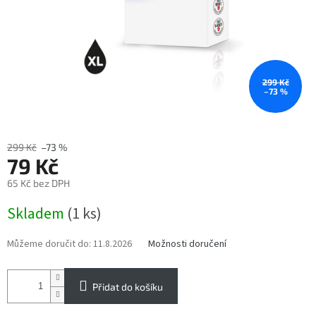
299 Kč
–73 %
299 Kč
–73 %
79 Kč
65 Kč bez DPH
Měrná
Skladem
(1 ks)
cena:
Můžeme doručit do:
11.8.2026
Možnosti doručení
Přidat do košíku