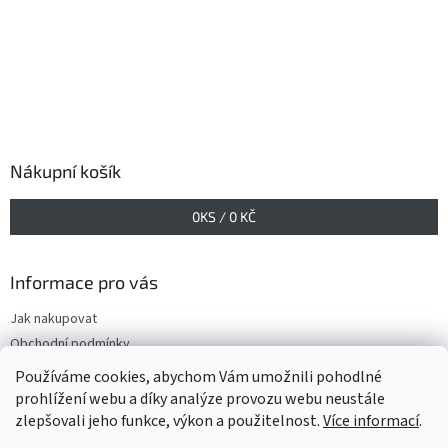
Nákupní košík
0
KS /
0 KČ
Informace pro vás
Jak nakupovat
Obchodní podmínky
Podmínky ochrany osobních údajů
Používáme cookies, abychom Vám umožnili pohodlné
prohlížení webu a díky analýze provozu webu neustále
zlepšovali jeho funkce, výkon a použitelnost.
Více informací
.