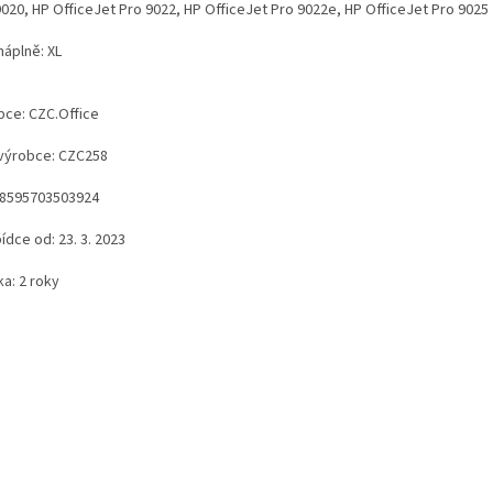
9020, HP OfficeJet Pro 9022, HP OfficeJet Pro 9022e, HP OfficeJet Pro 9025
náplně: XL
bce: CZC.Office
výrobce: CZC258
 8595703503924
ídce od: 23. 3. 2023
a: 2 roky