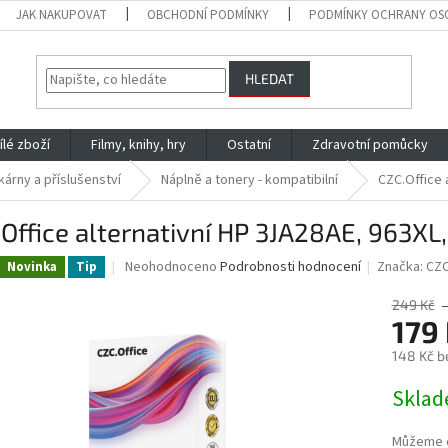
JAK NAKUPOVAT
OBCHODNÍ PODMÍNKY
PODMÍNKY OCHRANY OS
HLEDAT
ílé zboží
Filmy, knihy, hry
Ostatní
Zdravotní pomůcky
kárny a příslušenství
Náplně a tonery - kompatibilní
CZC.Office 
Office alternativní HP 3JA28AE, 963XL
Průměrné
Neohodnoceno
Podrobnosti hodnocení
Značka:
CZC
Novinka
Tip
hodnocení
produktu
249 Kč
je
179
0,0
148 Kč b
z
5
Měrná
Skla
hvězdiček.
cena:
Můžeme d