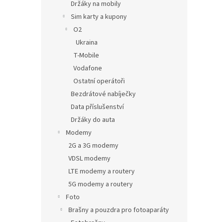
Držáky na mobily
Sim karty a kupony
O2
Ukraina
T-Mobile
Vodafone
Ostatní operátoři
Bezdrátové nabíječky
Data příslušenství
Držáky do auta
Modemy
2G a 3G modemy
VDSL modemy
LTE modemy a routery
5G modemy a routery
Foto
Brašny a pouzdra pro fotoaparáty