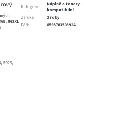
urový
Náplně a tonery -
Kategorie
:
kompatibilní
aných
Záruka
:
2 roky
8AE, 963XL
EAN
:
8595703503924
a
0, 9025,