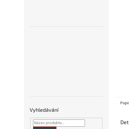
n
e
l
Popi
Vyhledávání
Det