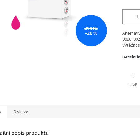
249 Kč
–28 %
Alternati
9016, 902
Výtěžnost
Detailní 
TISK
s
Diskuze
ailní popis produktu