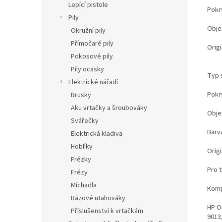
Lepící pistole
Pokry
Pily
Obje
Okružní pily
Přímočaré pily
Origi
Pokosové pily
Pily ocasky
Typ 
Elektrické nářadí
Pokry
Brusky
Aku vrtačky a šroubováky
Obje
Svářečky
Barv
Elektrická kladiva
Hoblíky
Origi
Frézky
Pro 
Frézy
Míchadla
Kompa
Rázové utahováky
HP O
Příslušenství k vrtačkám
9013