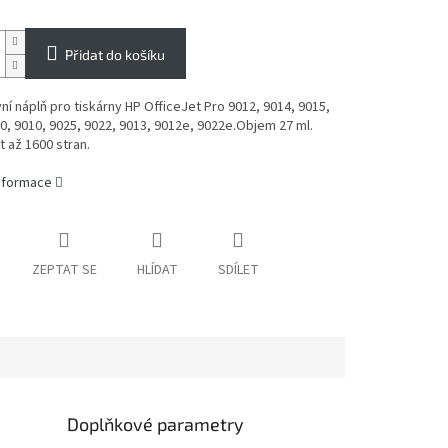
Přidat do košíku
vní náplň pro tiskárny HP OfficeJet Pro 9012, 9014, 9015,
0, 9010, 9025, 9022, 9013, 9012e, 9022e.Objem 27 ml.
 až 1600 stran.
informace
ZEPTAT SE
HLÍDAT
SDÍLET
Doplňkové parametry