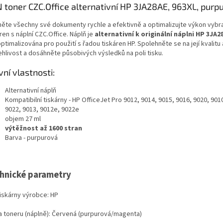
 toner CZC.Office alternativní HP 3JA28AE, 963XL, purp
něte všechny své dokumenty rychle a efektivně a optimalizujte výkon vybr
ren s náplní CZC.Office. Náplň je
alternativní k originální náplni HP 3JA2
optimalizována pro použití s řadou tiskáren HP. Spolehněte se na její kvalitu 
ehlivost a dosáhněte působivých výsledků na poli tisku.
vní vlastnosti:
Alternativní náplň
Kompatibilní tiskárny - HP OfficeJet Pro 9012, 9014, 9015, 9016, 9020, 901
9022, 9013, 9012e, 9022e
objem 27 ml
výtěžnost až 1600 stran
Barva - purpurová
hnické parametry
tiskárny výrobce: HP
a toneru (náplně): Červená (purpurová/magenta)