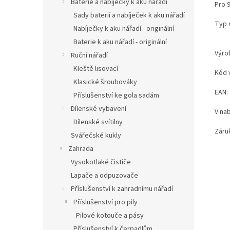
Baterie a nabíječky k aku nářadí
Pro 
Sady baterií a nabíječek k aku nářadí
Typ 
Nabíječky k aku nářadí - originální
Baterie k aku nářadí - originální
Výro
Ruční nářadí
Kleště lisovací
Kód 
Klasické šroubováky
EAN:
Příslušenství ke gola sadám
Dílenské vybavení
V nab
Dílenské svítilny
Záruk
Svářečské kukly
Zahrada
Vysokotlaké čističe
Lapače a odpuzovače
Příslušenství k zahradnímu nářadí
Příslušenství pro pily
Pilové kotouče a pásy
Příslušenství k čerpadlům