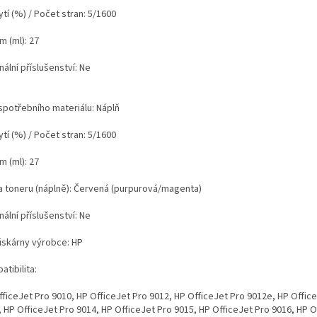
tí (%) / Počet stran: 5/1600
m (ml): 27
nální příslušenství: Ne
spotřebního materiálu: Náplň
tí (%) / Počet stran: 5/1600
m (ml): 27
a toneru (náplně): Červená (purpurová/magenta)
nální příslušenství: Ne
tiskárny výrobce: HP
tibilita:
fficeJet Pro 9010, HP OfficeJet Pro 9012, HP OfficeJet Pro 9012e, HP Offic
, HP OfficeJet Pro 9014, HP OfficeJet Pro 9015, HP OfficeJet Pro 9016, HP O