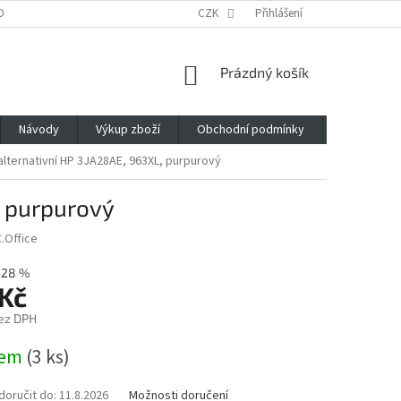
OBNÍCH ÚDAJŮ
CZK
Přihlášení
NÁKUPNÍ
Prázdný košík
KOŠÍK
Návody
Výkup zboží
Obchodní podmínky
Napište n
alternativní HP 3JA28AE, 963XL, purpurový
, purpurový
.Office
–28 %
 Kč
ez DPH
dem
(3 ks)
oručit do:
11.8.2026
Možnosti doručení