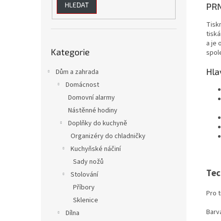
HLEDAT
PRN
Tisk
tiská
Přeskočit
a je 
Kategorie
kategorie
spol
Hla
Dům a zahrada
Domácnost
Domovní alarmy
Nástěnné hodiny
Doplňky do kuchyně
Organizéry do chladničky
Kuchyňské náčiní
Sady nožů
Tec
Stolování
Příbory
Pro 
Sklenice
Barv
Dílna