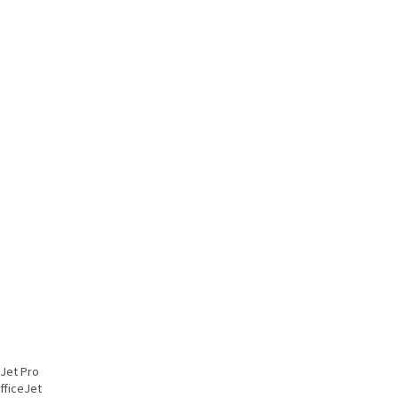
eJet Pro
fficeJet