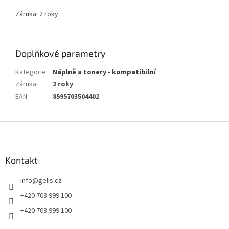
Záruka: 2 roky
Doplňkové parametry
Kategorie
:
Náplně a tonery - kompatibilní
Záruka
:
2 roky
EAN
:
8595703504402
Z
á
p
a
Kontakt
t
info
@
gelis.cz
í
+420 703 999 100
+420 703 999 100