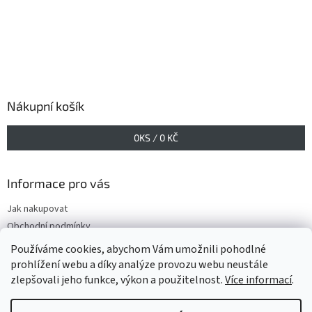
Nákupní košík
0
KS /
0 KČ
Informace pro vás
Jak nakupovat
Obchodní podmínky
Podmínky ochrany osobních údajů
Používáme cookies, abychom Vám umožnili pohodlné
prohlížení webu a díky analýze provozu webu neustále
zlepšovali jeho funkce, výkon a použitelnost.
Více informací
.
Vytvořil Shoptet