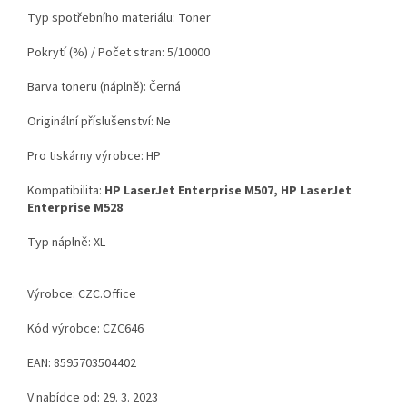
Typ spotřebního materiálu: Toner
Pokrytí (%) / Počet stran: 5/10000
Barva toneru (náplně): Černá
Originální příslušenství: Ne
Pro tiskárny výrobce: HP
Kompatibilita:
HP LaserJet Enterprise M507, HP LaserJet
Enterprise M528
Typ náplně: XL
Výrobce: CZC.Office
Kód výrobce: CZC646
EAN: 8595703504402
V nabídce od: 29. 3. 2023