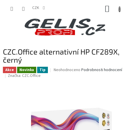
Přejít
NÁKUP
na
CZK
obsah
KOŠÍK
CZC.Office alternativní HP CF289X,
černý
Průměrné
Neohodnoceno
Podrobnosti hodnocení
Akce
Novinka
Tip
hodnocení
Značka:
CZC.Office
produktu
je
0,0
z
5
hvězdiček.