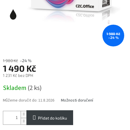
1 980 Kč
–24 %
1 980 Kč
–24 %
1 490 Kč
1 231 Kč bez DPH
Měrná
Skladem
(2 ks)
cena:
Můžeme doručit do:
11.8.2026
Možnosti doručení
Přidat do košíku