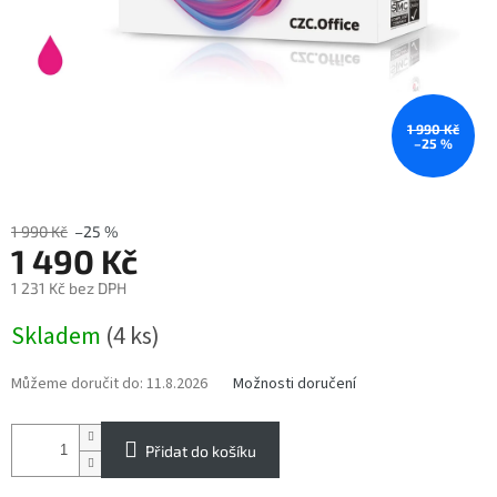
1 990 Kč
–25 %
1 990 Kč
–25 %
1 490 Kč
1 231 Kč bez DPH
Měrná
Skladem
(4 ks)
cena:
Můžeme doručit do:
11.8.2026
Možnosti doručení
Přidat do košíku