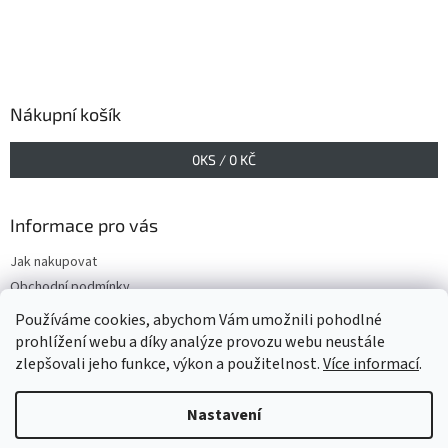
Nákupní košík
0
KS /
0 KČ
Informace pro vás
Jak nakupovat
Obchodní podmínky
Podmínky ochrany osobních údajů
Používáme cookies, abychom Vám umožnili pohodlné
prohlížení webu a díky analýze provozu webu neustále
zlepšovali jeho funkce, výkon a použitelnost.
Více informací
.
Vytvořil Shoptet
Nastavení