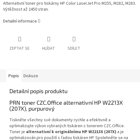
Alternativní toner pro tiskárny HP Color LaserJet Pro M255, M282, M283.
Výtěžnost až 2450 stran.
Detailní informace
ZEPTAT SE
HLÍDAT
SDÍLET
Popis
Diskuze
Detailní popis produktu
PRN toner CZC.Office alternativní HP W2213X
(207X), purpurový
Tiskněte všechny své dokumenty rychle a efektivně a
optimalizujte výkon vybraných tiskáren s tonerem CZC.Office.
Toner je
alternativní k originálnímu HP W2213X (207X)
a je
optimalizován pro použití s řadou tiskáren HP. Spolehněte se na