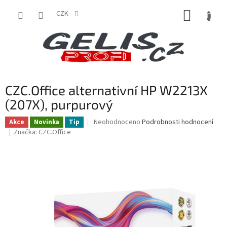
Přejít
NÁKUP
na
CZK
obsah
KOŠÍK
CZC.Office alternativní HP W2213X
(207X), purpurový
Průměrné
Neohodnoceno
Podrobnosti hodnocení
Akce
Novinka
Tip
hodnocení
Značka:
CZC.Office
produktu
je
0,0
z
5
hvězdiček.