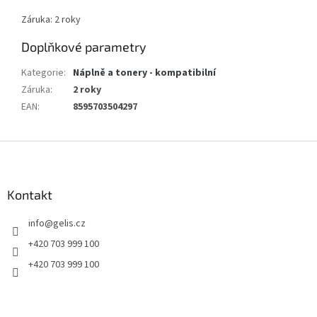
Záruka: 2 roky
Doplňkové parametry
Kategorie
:
Náplně a tonery - kompatibilní
Záruka
:
2 roky
EAN
:
8595703504297
Z
á
p
a
Kontakt
t
info
@
gelis.cz
í
+420 703 999 100
+420 703 999 100