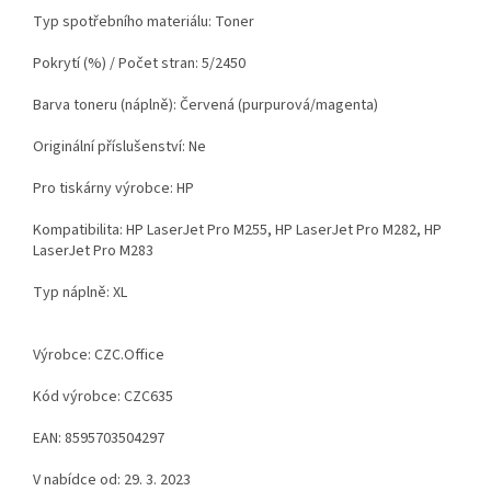
Typ spotřebního materiálu: Toner
Pokrytí (%) / Počet stran: 5/2450
Barva toneru (náplně): Červená (purpurová/magenta)
Originální příslušenství: Ne
Pro tiskárny výrobce: HP
Kompatibilita: HP LaserJet Pro M255, HP LaserJet Pro M282, HP
LaserJet Pro M283
Typ náplně: XL
Výrobce: CZC.Office
Kód výrobce: CZC635
EAN: 8595703504297
V nabídce od: 29. 3. 2023