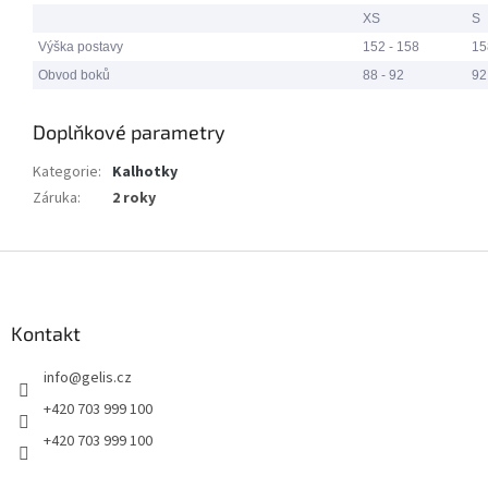
XS
S
Výška postavy
152 - 158
15
Obvod boků
88 - 92
92
Doplňkové parametry
Kategorie
:
Kalhotky
Záruka
:
2 roky
Z
á
p
a
Kontakt
t
info
@
gelis.cz
í
+420 703 999 100
+420 703 999 100