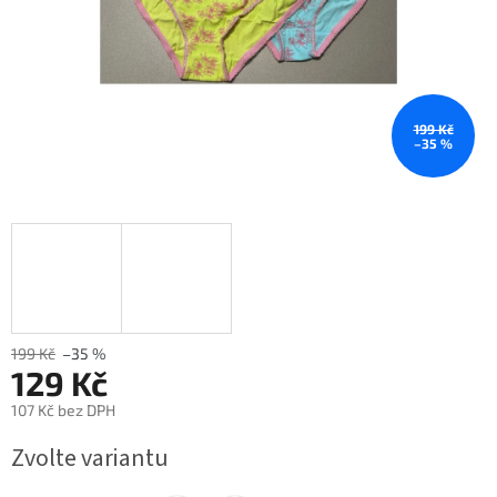
199 Kč
–35 %
199 Kč
–35 %
129 Kč
107 Kč bez DPH
Měrná
Zvolte variantu
cena: