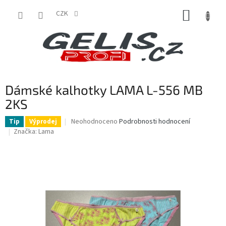
Přejít
NÁKUP
na
CZK
obsah
KOŠÍK
Dámské kalhotky LAMA L-556 MB
2KS
Průměrné
Neohodnoceno
Podrobnosti hodnocení
Tip
Výprodej
hodnocení
Značka:
Lama
produktu
je
0,0
z
5
hvězdiček.