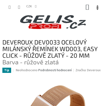
Přejít
NÁKUP
na
CZK
obsah
KOŠÍK
DEVEROUX DEV0033 OCELOVÝ
MILÁNSKÝ ŘEMÍNEK WD003, EASY
CLICK - RŮŽOVĚ ZLATÝ - 20 MM
Barva - růžově zlatá
Průměrné
Neohodnoceno
Podrobnosti hodnocení
Značka:
Deveroux
Tip
hodnocení
produktu
je
0,0
z
5
hvězdiček.