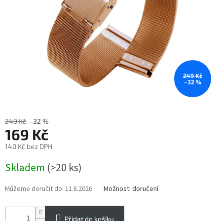
249 Kč
–32 %
249 Kč
–32 %
169 Kč
140 Kč bez DPH
Měrná
Skladem
(>20 ks)
cena:
Můžeme doručit do:
11.8.2026
Možnosti doručení
Přidat do košíku