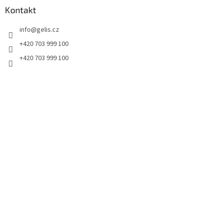
a
Kontakt
t
info
@
gelis.cz
í
+420 703 999 100
+420 703 999 100