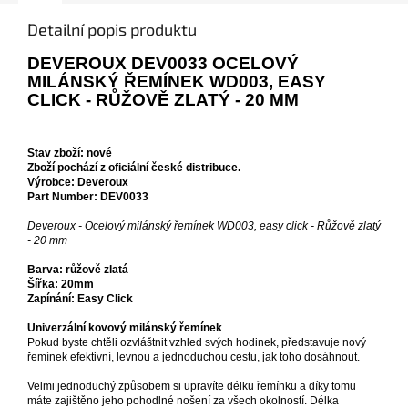
Detailní popis produktu
DEVEROUX DEV0033 OCELOVÝ
MILÁNSKÝ ŘEMÍNEK WD003, EASY
CLICK - RŮŽOVĚ ZLATÝ - 20 MM
Stav zboží: nové
Zboží pochází z oficiální české distribuce.
Výrobce: Deveroux
Part Number: DEV0033
Deveroux - Ocelový milánský řemínek WD003, easy click - Růžově zlatý
- 20 mm
Barva: růžově zlatá
Šířka: 20mm
Zapínání: Easy Click
Univerzální kovový milánský řemínek
Pokud byste chtěli ozvláštnit vzhled svých hodinek, představuje nový
řemínek efektivní, levnou a jednoduchou cestu, jak toho dosáhnout.
Velmi jednoduchý způsobem si upravíte délku řemínku a díky tomu
máte zajištěno jeho pohodlné nošení za všech okolností. Délka