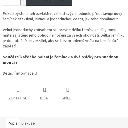
Pokud byste chtěli ozvláštnit vzhled svých hodinek, představuje nový
řemínek efektivní, levnou a jednoduchou cestu, jak toho dosáhnout.
Velmi jednoduchý způsobem si upravíte délku řemínku a díky tomu
máte zajištěno jeho pohodlné nošení za všech okolností. Délka řemínku
je dostatečně univerzální, aby se bez problémů vešla na tenká i širší
zápěstí.
Součástí každého balení je řemínek a dvě osičky pro snadnou
montáž.
Detailní informace
ZEPTAT SE
HLÍDAT
SDÍLET
Popis
Diskuze