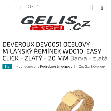
Přejít
NÁKUP
na
CZK
obsah
KOŠÍK
DEVEROUX DEV0051 OCELOVÝ
MILÁNSKÝ ŘEMÍNEK WD010, EASY
CLICK - ZLATÝ - 20 MM
Barva - zlatá
Průměrné
Neohodnoceno
Podrobnosti hodnocení
Značka:
Deveroux
Tip
hodnocení
produktu
je
0,0
z
5
hvězdiček.