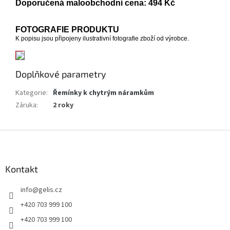
Doporučená maloobchodní cena: 494 Kč
FOTOGRAFIE PRODUKTU
K popisu jsou připojeny ilustrativní fotografie zboží od výrobce.
Doplňkové parametry
Kategorie
:
Řemínky k chytrým náramkům
Záruka
:
2 roky
Z
á
p
a
Kontakt
t
info
@
gelis.cz
í
+420 703 999 100
+420 703 999 100