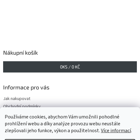
Nákupní košík
0
KS /
0 KČ
Informace pro vás
Jak nakupovat
Obchodní podmínky
Podmínky ochrany osobních údajů
Používáme cookies, abychom Vám umožnili pohodlné
prohlížení webu a díky analýze provozu webu neustále
zlepšovali jeho funkce, výkon a použitelnost.
Více informací
.