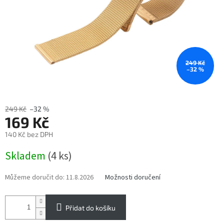
249 Kč
–32 %
249 Kč
–32 %
169 Kč
140 Kč bez DPH
Měrná
Skladem
(4 ks)
cena:
Můžeme doručit do:
11.8.2026
Možnosti doručení
Přidat do košíku