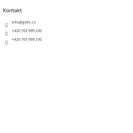
p
a
Kontakt
t
info
@
gelis.cz
í
+420 703 999 100
+420 703 999 100