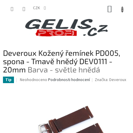
Přejít
NÁKUP
na
CZK
obsah
KOŠÍK
Deveroux Kožený řemínek PD005,
spona - Tmavě hnědý DEV0111 -
20mm
Barva - světle hnědá
Průměrné
Neohodnoceno
Podrobnosti hodnocení
Značka:
Deveroux
Tip
hodnocení
produktu
je
0,0
z
5
hvězdiček.