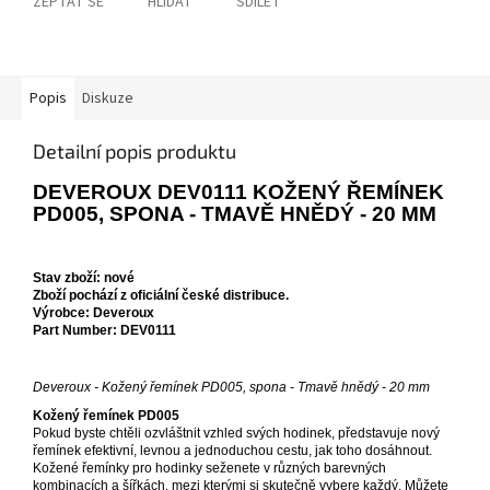
ZEPTAT SE
HLÍDAT
SDÍLET
Popis
Diskuze
Detailní popis produktu
DEVEROUX DEV0111 KOŽENÝ ŘEMÍNEK
PD005, SPONA - TMAVĚ HNĚDÝ - 20 MM
Stav zboží: nové
Zboží pochází z oficiální české distribuce.
Výrobce: Deveroux
Part Number: DEV0111
Deveroux - Kožený řemínek PD005, spona - Tmavě hnědý - 20 mm
Kožený řemínek PD005
Pokud byste chtěli ozvláštnit vzhled svých hodinek, představuje nový
řemínek efektivní, levnou a jednoduchou cestu, jak toho dosáhnout.
Kožené řemínky pro hodinky seženete v různých barevných
kombinacích a šířkách, mezi kterými si skutečně vybere každý. Můžete