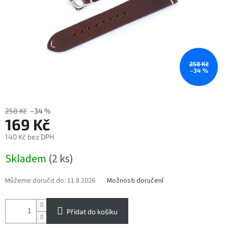
258 Kč
–34 %
258 Kč
–34 %
169 Kč
140 Kč bez DPH
Měrná
Skladem
(2 ks)
cena:
Můžeme doručit do:
11.8.2026
Možnosti doručení
Přidat do košíku