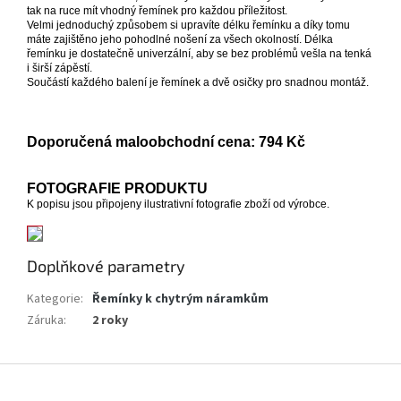
tak na ruce mít vhodný řemínek pro každou příležitost.
Velmi jednoduchý způsobem si upravíte délku řemínku a díky tomu
máte zajištěno jeho pohodlné nošení za všech okolností. Délka
řemínku je dostatečně univerzální, aby se bez problémů vešla na tenká
i širší zápěstí.
Součástí každého balení je řemínek a dvě osičky pro snadnou montáž.
Doporučená maloobchodní cena: 794 Kč
FOTOGRAFIE PRODUKTU
K popisu jsou připojeny ilustrativní fotografie zboží od výrobce.
Doplňkové parametry
Kategorie
:
Řemínky k chytrým náramkům
Záruka
:
2 roky
Z
á