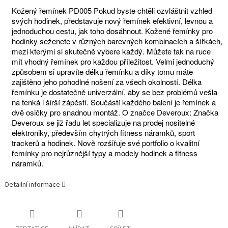
Kožený řemínek PD005 Pokud byste chtěli ozvláštnit vzhled
svých hodinek, představuje nový řemínek efektivní, levnou a
jednoduchou cestu, jak toho dosáhnout. Kožené řemínky pro
hodinky seženete v různých barevných kombinacích a šířkách,
mezi kterými si skutečně vybere každý. Můžete tak na ruce
mít vhodný řemínek pro každou příležitost. Velmi jednoduchý
způsobem si upravíte délku řemínku a díky tomu máte
zajištěno jeho pohodlné nošení za všech okolností. Délka
řemínku je dostatečně univerzální, aby se bez problémů vešla
na tenká i širší zápěstí. Součástí každého balení je řemínek a
dvě osičky pro snadnou montáž. O značce Deveroux: Značka
Deveroux se již řadu let specializuje na prodej nositelné
elektroniky, především chytrých fitness náramků, sport
trackerů a hodinek. Nově rozšiřuje své portfolio o kvalitní
řemínky pro nejrůznější typy a modely hodinek a fitness
náramků.
Detailní informace