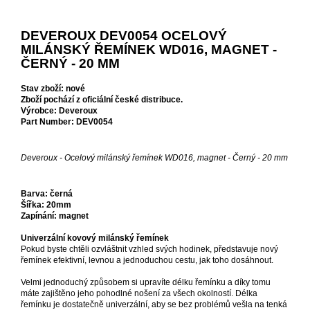
DEVEROUX DEV0054 OCELOVÝ
MILÁNSKÝ ŘEMÍNEK WD016, MAGNET -
ČERNÝ - 20 MM
Stav zboží: nové
Zboží pochází z oficiální české distribuce.
Výrobce: Deveroux
Part Number: DEV0054
Deveroux - Ocelový milánský řemínek WD016, magnet - Černý - 20 mm
Barva: černá
Šířka: 20mm
Zapínání: magnet
Univerzální kovový milánský řemínek
Pokud byste chtěli ozvláštnit vzhled svých hodinek, představuje nový
řemínek efektivní, levnou a jednoduchou cestu, jak toho dosáhnout.
Velmi jednoduchý způsobem si upravíte délku řemínku a díky tomu
máte zajištěno jeho pohodlné nošení za všech okolností. Délka
řemínku je dostatečně univerzální, aby se bez problémů vešla na tenká