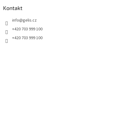
p
a
Kontakt
t
info
@
gelis.cz
í
+420 703 999 100
+420 703 999 100