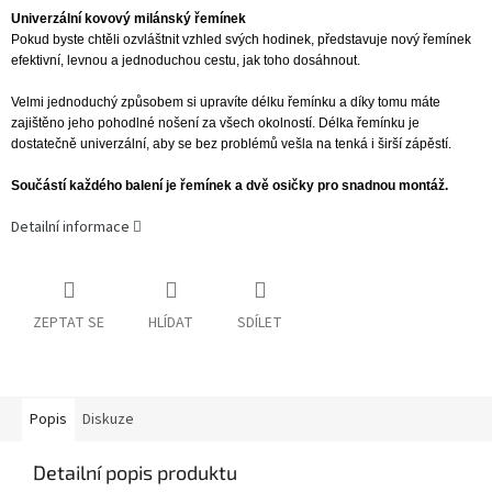
Univerzální kovový milánský řemínek
Pokud byste chtěli ozvláštnit vzhled svých hodinek, představuje nový řemínek
efektivní, levnou a jednoduchou cestu, jak toho dosáhnout.
Velmi jednoduchý způsobem si upravíte délku řemínku a díky tomu máte
zajištěno jeho pohodlné nošení za všech okolností. Délka řemínku je
dostatečně univerzální, aby se bez problémů vešla na tenká i širší zápěstí.
Součástí každého balení je řemínek a dvě osičky pro snadnou montáž.
Detailní informace
ZEPTAT SE
HLÍDAT
SDÍLET
Popis
Diskuze
Detailní popis produktu