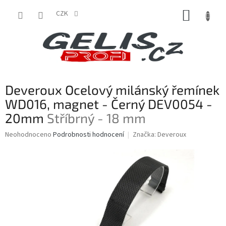
Přejít
NÁKUP
na
CZK
obsah
KOŠÍK
Deveroux Ocelový milánský řemínek
WD016, magnet - Černý DEV0054 -
20mm
Stříbrný - 18 mm
Průměrné
Neohodnoceno
Podrobnosti hodnocení
Značka:
Deveroux
hodnocení
produktu
je
0,0
z
5
hvězdiček.