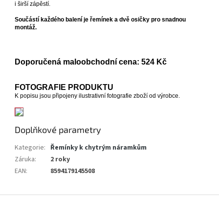
i širší zápěstí.
Součástí každého balení je řemínek a dvě osičky pro snadnou
montáž.
Doporučená maloobchodní cena: 524 Kč
FOTOGRAFIE PRODUKTU
K popisu jsou připojeny ilustrativní fotografie zboží od výrobce.
Doplňkové parametry
Kategorie
:
Řemínky k chytrým náramkům
Záruka
:
2 roky
EAN
:
8594179145508
Z
á