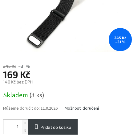
245 Kč
–31 %
245 Kč
–31 %
169 Kč
140 Kč bez DPH
Měrná
Skladem
(3 ks)
cena:
Můžeme doručit do:
11.8.2026
Možnosti doručení
Přidat do košíku