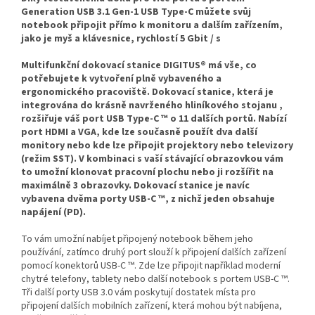
Generation USB 3.1 Gen-1 USB Type-C můžete svůj
notebook připojit přímo k monitoru a dalším zařízením,
jako je myš a klávesnice, rychlostí 5 Gbit / s
Multifunkční dokovací stanice DIGITUS® má vše, co
potřebujete k vytvoření plně vybaveného a
ergonomického pracoviště. Dokovací stanice, která je
integrována do krásně navrženého hliníkového stojanu ,
rozšiřuje váš port USB Type-C ™ o 11 dalších portů. Nabízí
port HDMI a VGA, kde lze současně použít dva další
monitory nebo kde lze připojit projektory nebo televizory
(režim SST). V kombinaci s vaší stávající obrazovkou vám
to umožní klonovat pracovní plochu nebo ji rozšířit na
maximálně 3 obrazovky. Dokovací stanice je navíc
vybavena dvěma porty USB-C ™, z nichž jeden obsahuje
napájení (PD).
To vám umožní nabíjet připojený notebook během jeho
používání, zatímco druhý port slouží k připojení dalších zařízení
pomocí konektorů USB-C ™. Zde lze připojit například moderní
chytré telefony, tablety nebo další notebook s portem USB-C ™.
Tři další porty USB 3.0 vám poskytují dostatek místa pro
připojení dalších mobilních zařízení, která mohou být nabíjena,