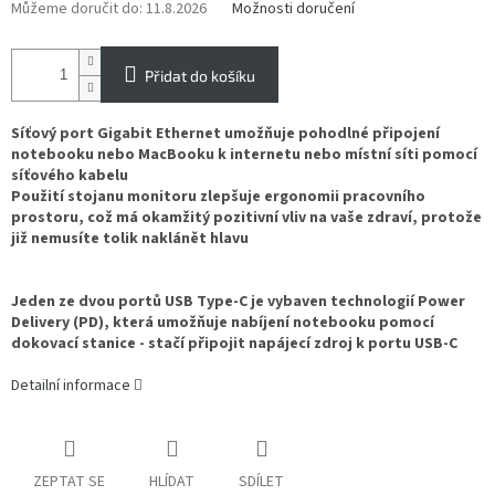
Můžeme doručit do:
11.8.2026
Možnosti doručení
Přidat do košíku
Síťový port Gigabit Ethernet umožňuje pohodlné připojení
notebooku nebo MacBooku k internetu nebo místní síti pomocí
síťového kabelu
Použití stojanu monitoru zlepšuje ergonomii pracovního
prostoru, což má okamžitý pozitivní vliv na vaše zdraví, protože
již nemusíte tolik naklánět hlavu
Jeden ze dvou portů USB Type-C je vybaven technologií Power
Delivery (PD), která umožňuje nabíjení notebooku pomocí
dokovací stanice - stačí připojit napájecí zdroj k portu USB-C
Detailní informace
ZEPTAT SE
HLÍDAT
SDÍLET