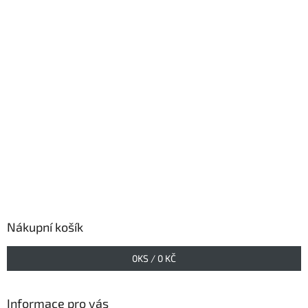
Nákupní košík
0
KS /
0 KČ
Informace pro vás