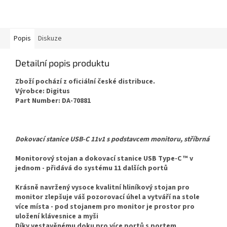
Popis
Diskuze
Detailní popis produktu
Zboží pochází z oficiální české distribuce.
Výrobce: Digitus
Part Number: DA-70881
Dokovací stanice USB-C 11v1 s podstavcem monitoru, stříbrná
Monitorový stojan a dokovací stanice USB Type-C ™ v
jednom - přidává do systému 11 dalších portů
Krásně navržený vysoce kvalitní hliníkový stojan pro
monitor zlepšuje váš pozorovací úhel a vytváří na stole
více místa - pod stojanem pro monitor je prostor pro
uložení klávesnice a myši
Díky vestavěnému doku pro více portů s portem