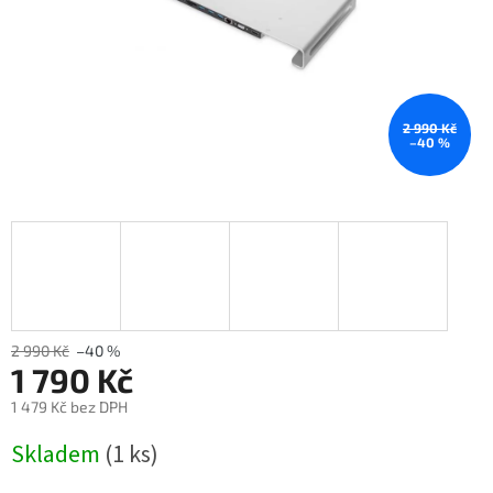
2 990 Kč
–40 %
2 990 Kč
–40 %
1 790 Kč
1 479 Kč bez DPH
Měrná
Skladem
(1 ks)
cena: