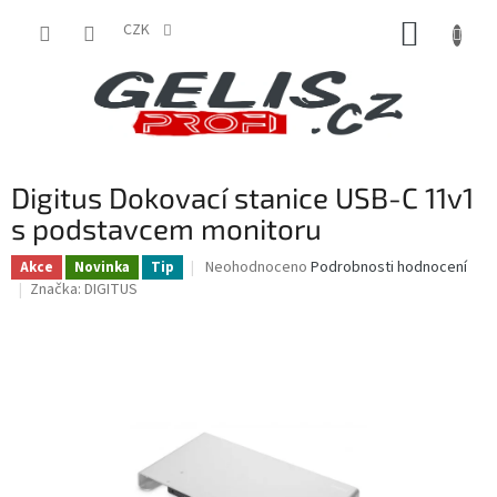
Přejít
NÁKUP
na
CZK
obsah
KOŠÍK
Digitus Dokovací stanice USB-C 11v1
s podstavcem monitoru
Průměrné
Neohodnoceno
Podrobnosti hodnocení
Akce
Novinka
Tip
hodnocení
Značka:
DIGITUS
produktu
je
0,0
z
5
hvězdiček.