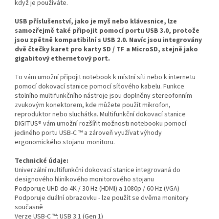
když je používáte.
USB příslušenství, jako je myš nebo klávesnice, lze
samozřejmě také připojit pomocí portu USB 3.0, protože
jsou zpětně kompatibilní s USB 2.0. Navíc jsou integrovány
dvě čtečky karet pro karty SD / TF a MicroSD, stejně jako
gigabitový ethernetový port.
To vám umožní připojit notebook k místní síti nebo k internetu
pomocí dokovací stanice pomocí síťového kabelu. Funkce
stolního multifunkčního nástroje jsou doplněny stereofonním
zvukovým konektorem, kde můžete použít mikrofon,
reproduktor nebo sluchátka. Multifunkční dokovací stanice
DIGITUS® vám umožní rozšířit možnosti notebooku pomocí
jediného portu USB-C ™ a zároveň využívat výhody
ergonomického stojanu monitoru.
Technické údaje:
Univerzální multifunkční dokovací stanice integrovaná do
designového hliníkového monitorového stojanu
Podporuje UHD do 4K / 30 Hz (HDMI) a 1080p / 60 Hz (VGA)
Podporuje duální obrazovku - lze použít se dvěma monitory
současně
Verze USB-C ™: USB 3.1 (Gen 1)