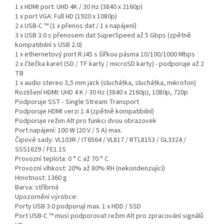
1 x HDMI port: UHD 4K / 30 Hz (3840 x 2160p)
1 x port VGA: Full HD (1920 x 1080p)
2 x USB-C ™ (1 x přenos dat / 1 x napájení)
3 x USB 3.0 s přenosem dat SuperSpeed až 5 Gbps (zpětně
kompatibilní s USB 2.0)
1 x ethernetový port RJ45 s šířkou pásma 10/100/1000 Mbps
2 x čtečka karet (SD / TF karty / microSD karty) - podporuje až 2
TB
1 x audio stereo 3,5 mm jack (sluchátka, sluchátka, mikrofon)
Rozlišení HDMI: UHD 4 K / 30 Hz (3840 x 2160p), 1080p, 720p
Podporuje SST - Single Stream Transport
Podporuje HDMI verzi 1.4 (zpětně kompatibilní)
Podporuje režim Alt pro funkci dvou obrazovek
Port napájení: 100 W (20 V / 5 A) max.
Čipové sady: VL103R / IT6564 / VL817 / RTL8153 / GL3324 /
SSS1629 / FE1.1S
Provozní teplota: 0 ° C až 70 ° C
Provozní vlhkost: 20% až 80% RH (nekondenzující)
Hmotnost: 1360 g
Barva: stříbrná
Upozornění výrobce:
Porty USB 3.0 podporují max. 1 x HDD / SSD
Port USB-C ™ musí podporovat režim Alt pro zpracování signálů