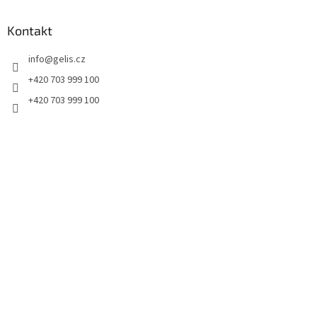
p
a
Kontakt
t
info
@
gelis.cz
í
+420 703 999 100
+420 703 999 100