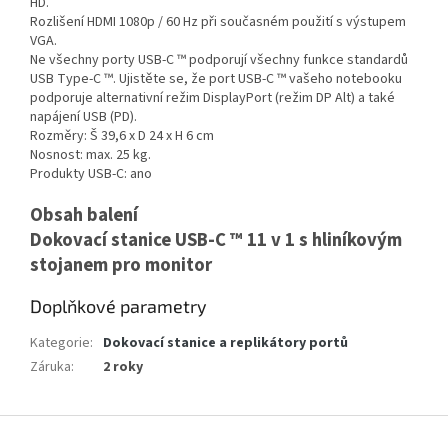
HD.
Rozlišení HDMI 1080p / 60 Hz při současném použití s výstupem
VGA.
Ne všechny porty USB-C ™ podporují všechny funkce standardů
USB Type-C ™. Ujistěte se, že port USB-C ™ vašeho notebooku
podporuje alternativní režim DisplayPort (režim DP Alt) a také
napájení USB (PD).
Rozměry: Š 39,6 x D 24 x H 6 cm
Nosnost: max. 25 kg.
Produkty USB-C: ano
Obsah balení
Dokovací stanice USB-C ™ 11 v 1 s hliníkovým
stojanem pro monitor
Doplňkové parametry
Kategorie
:
Dokovací stanice a replikátory portů
Záruka
:
2 roky
Z
á