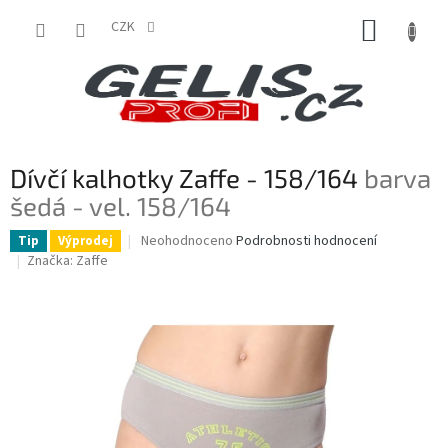
Přejít
NÁKUP
na
CZK
obsah
KOŠÍK
Dívčí kalhotky Zaffe - 158/164
barva
šedá - vel. 158/164
Průměrné
Neohodnoceno
Podrobnosti hodnocení
Tip
Výprodej
hodnocení
Značka:
Zaffe
produktu
je
0,0
z
5
hvězdiček.