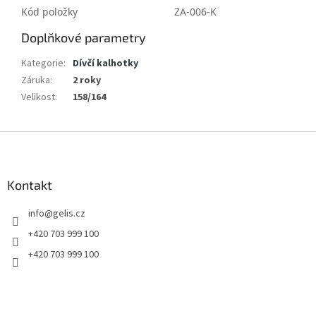
Kód položky
ZA-006-K
Doplňkové parametry
Kategorie
:
Dívčí kalhotky
Záruka
:
2 roky
Velikost
:
158/164
Z
á
p
a
Kontakt
t
info
@
gelis.cz
í
+420 703 999 100
+420 703 999 100