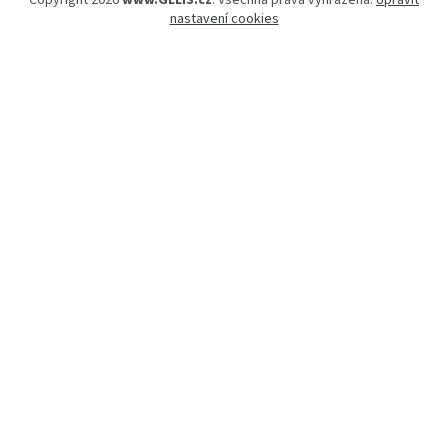
Copyright 2026
www.GELIS.cz
. Všechna práva vyhrazena.
Upravit
nastavení cookies