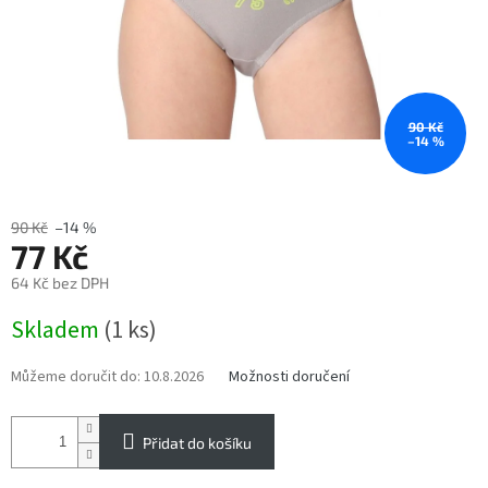
90 Kč
–14 %
90 Kč
–14 %
77 Kč
64 Kč bez DPH
Měrná
Skladem
(1 ks)
cena:
Můžeme doručit do:
10.8.2026
Možnosti doručení
Přidat do košíku