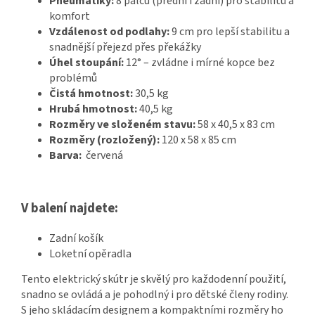
Pneumatiky:
8 palců (přední i zadní) pro stabilitu a
komfort
Vzdálenost od podlahy:
9 cm pro lepší stabilitu a
snadnější přejezd přes překážky
Úhel stoupání:
12° – zvládne i mírné kopce bez
problémů
Čistá hmotnost:
30,5 kg
Hrubá hmotnost:
40,5 kg
Rozměry ve složeném stavu:
58 x 40,5 x 83 cm
Rozměry (rozložený):
120 x 58 x 85 cm
Barva:
červená
V balení najdete:
Zadní košík
Loketní opěradla
Tento elektrický skútr je skvělý pro každodenní použití,
snadno se ovládá a je pohodlný i pro dětské členy rodiny.
S jeho skládacím designem a kompaktními rozměry ho