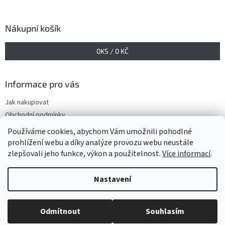
Nákupní košík
0
KS /
0 KČ
Informace pro vás
Jak nakupovat
Obchodní podmínky
Podmínky ochrany osobních údajů
Používáme cookies, abychom Vám umožnili pohodlné
prohlížení webu a díky analýze provozu webu neustále
zlepšovali jeho funkce, výkon a použitelnost.
Více informací
.
Vytvořil Shoptet
Nastavení
Copyright 2026
www.GELIS.cz
. Všechna práva vyhrazena.
Upravit
Odmítnout
Souhlasím
nastavení cookies