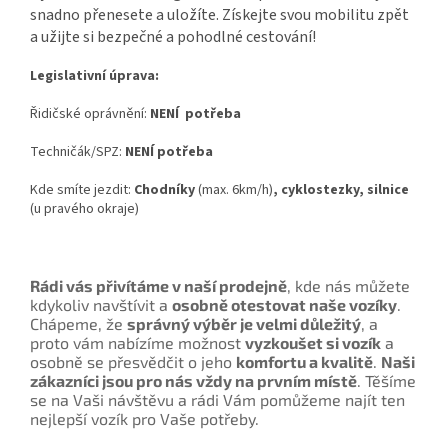
snadno přenesete a uložíte. Získejte svou mobilitu zpět
a užijte si bezpečné a pohodlné cestování!
Legislativní úprava:
Řidičské oprávnění:
NENÍ potřeba
Techničák/SPZ:
NENÍ potřeba
Kde smíte jezdit:
Chodníky
(max. 6km/h)
, cyklostezky, silnice
(u pravého okraje)
Rádi vás přivítáme v naší prodejně
, kde nás můžete
kdykoliv navštívit a
osobně otestovat naše vozíky
.
Chápeme, že
správný výběr je velmi důležitý
, a
proto vám nabízíme možnost
vyzkoušet si vozík
a
osobně se přesvědčit o jeho
komfortu a kvalitě
.
Naši
zákazníci jsou pro nás vždy na prvním místě
. Těšíme
se na Vaši návštěvu a rádi Vám pomůžeme najít ten
nejlepší vozík pro Vaše potřeby.