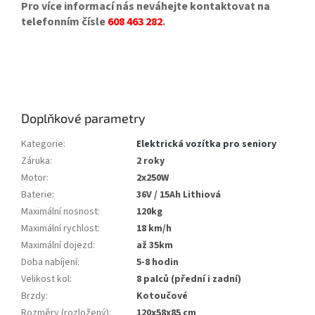
Pro více informací nás neváhejte kontaktovat na
telefonním čísle
608 463 282
.
Doplňkové parametry
Kategorie
:
Elektrická vozítka pro seniory
Záruka
:
2 roky
Motor
:
2x250W
Baterie
:
36V / 15Ah Lithiová
Maximální nosnost
:
120kg
Maximální rychlost
:
18 km/h
Maximální dojezd
:
až 35km
Doba nabíjení
:
5-8 hodin
Velikost kol
:
8 palců (přední i zadní)
Brzdy
:
Kotoučové
Rozměry (rozložený)
:
120x58x85 cm