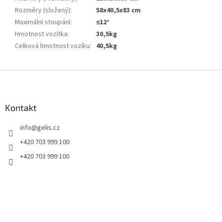
Rozměry (složený)
:
58x40,5x83 cm
Maximální stoupání
:
≤12°
Hmotnost vozítka
:
30,5kg
Celková hmotnost vozíku
:
40,5kg
Z
á
p
a
Kontakt
t
info
@
gelis.cz
í
+420 703 999 100
+420 703 999 100