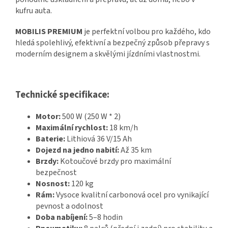
kufru auta.
MOBILIS PREMIUM
je perfektní volbou pro každého, kdo
hledá spolehlivý, efektivní a bezpečný způsob přepravy s
moderním designem a skvělými jízdními vlastnostmi.
Technické specifikace:
Motor:
500 W (250 W * 2)
Maximální rychlost:
18 km/h
Baterie:
Lithiová 36 V/15 Ah
Dojezd na jedno nabití:
Až 35 km
Brzdy:
Kotoučové brzdy pro maximální
bezpečnost
Nosnost:
120 kg
Rám:
Vysoce kvalitní carbonová ocel pro vynikající
pevnost a odolnost
Doba nabíjení:
5–8 hodin