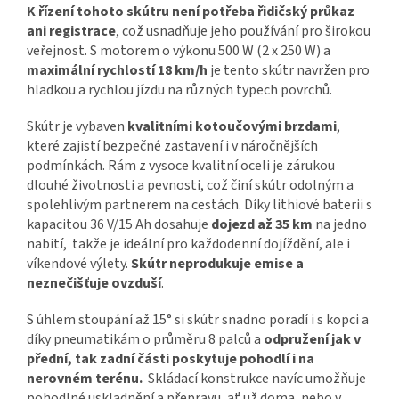
K řízení tohoto skútru není potřeba řidičský průkaz
ani registrace
, což usnadňuje jeho používání pro širokou
veřejnost. S motorem o výkonu 500 W (2 x 250 W) a
maximální rychlostí 18 km/h
je tento skútr navržen pro
hladkou a rychlou jízdu na různých typech povrchů.
Skútr je vybaven
kvalitními kotoučovými brzdami
,
které zajistí bezpečné zastavení i v náročnějších
podmínkách. Rám z vysoce kvalitní oceli je zárukou
dlouhé životnosti a pevnosti, což činí skútr odolným a
spolehlivým partnerem na cestách. Díky lithiové baterii s
kapacitou 36 V/15 Ah dosahuje
dojezd až 35
km
na jedno
nabití, takže je ideální pro každodenní dojíždění, ale i
víkendové výlety.
Skútr neprodukuje emise a
neznečišťuje ovzduší
.
S úhlem stoupání až 15° si skútr snadno poradí i s kopci a
díky pneumatikám o průměru 8 palců a
odpružení jak v
přední, tak zadní části poskytuje pohodlí i na
nerovném terénu.
Skládací konstrukce navíc umožňuje
pohodlné uskladnění a přepravu, ať už doma, nebo v