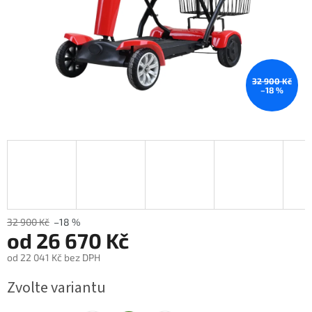
32 900 Kč
–18 %
32 900 Kč
–18 %
od
26 670 Kč
od
22 041 Kč
bez DPH
Měrná
Zvolte variantu
cena: