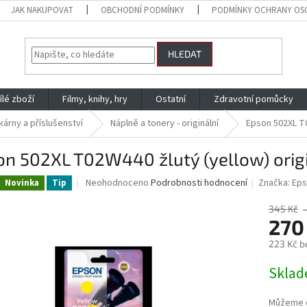
JAK NAKUPOVAT
OBCHODNÍ PODMÍNKY
PODMÍNKY OCHRANY OS
HLEDAT
ílé zboží
Filmy, knihy, hry
Ostatní
Zdravotní pomůcky
kárny a příslušenství
Náplně a tonery - originální
Epson 502XL T0
n 502XL T02W440 žlutý (yellow) origi
Průměrné
Neohodnoceno
Podrobnosti hodnocení
Značka:
Ep
Novinka
Tip
hodnocení
produktu
345 Kč
je
270
0,0
223 Kč b
z
5
Měrná
Skla
hvězdiček.
cena:
Můžeme d