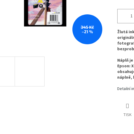
345 Kč
–21 %
Žlutá in
originál
fotograf
bezprob
Náplň je
Epson: X
obsahuje
náplně, 
Detailní 
TISK