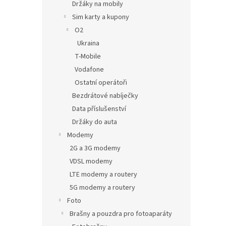
Držáky na mobily
Sim karty a kupony
O2
Ukraina
T-Mobile
Vodafone
Ostatní operátoři
Bezdrátové nabíječky
Data příslušenství
Držáky do auta
Modemy
2G a 3G modemy
VDSL modemy
LTE modemy a routery
5G modemy a routery
Foto
Brašny a pouzdra pro fotoaparáty