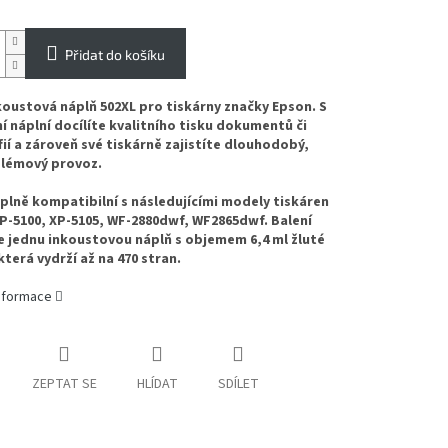
Přidat do košíku
koustová náplň 502XL pro tiskárny značky Epson. S
ní náplní docílíte kvalitního tisku dokumentů či
ií a zároveň své tiskárně zajistíte dlouhodobý,
lémový provoz.
 plně kompatibilní s následujícími modely tiskáren
P-5100, XP-5105, WF-2880dwf, WF2865dwf. Balení
 jednu inkoustovou náplň s objemem 6,4 ml žluté
která vydrží až na 470 stran.
informace
ZEPTAT SE
HLÍDAT
SDÍLET