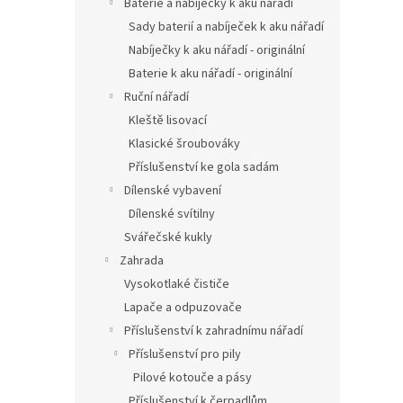
Baterie a nabíječky k aku nářadí
Sady baterií a nabíječek k aku nářadí
Nabíječky k aku nářadí - originální
Baterie k aku nářadí - originální
Ruční nářadí
Kleště lisovací
Klasické šroubováky
Příslušenství ke gola sadám
Dílenské vybavení
Dílenské svítilny
Svářečské kukly
Zahrada
Vysokotlaké čističe
Lapače a odpuzovače
Příslušenství k zahradnímu nářadí
Příslušenství pro pily
Pilové kotouče a pásy
Příslušenství k čerpadlům