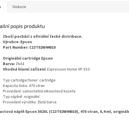
s
Diskuze
ailní popis produktu
Zboží pochází z oficiální české distribuce.
Výrobce: Epson
Part Number: C13T02W44010
Originální cartridge Epson
Barva:
žlutá
Vhodná hlavní zařízení:
Expression Home XP-510
Typ cartridge/toner: cartridge
Kapacita tisku: 470 stran
Provedení: samostatná inkoustová kazeta
Typ náplně: originální
Provedení výrobku: žlutá barva
ustová náplň Epson 502XL (C13T02W44010), 470 stran, 6,4 ml, origináln