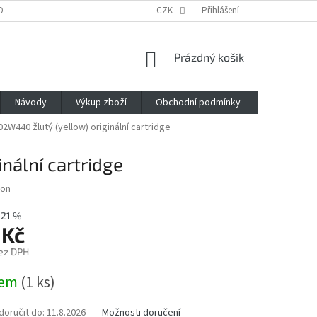
OBNÍCH ÚDAJŮ
CZK
Přihlášení
NÁKUPNÍ
Prázdný košík
KOŠÍK
Návody
Výkup zboží
Obchodní podmínky
Napište n
2W440 žlutý (yellow) originální cartridge
nální cartridge
son
–21 %
 Kč
ez DPH
dem
(1 ks)
oručit do:
11.8.2026
Možnosti doručení