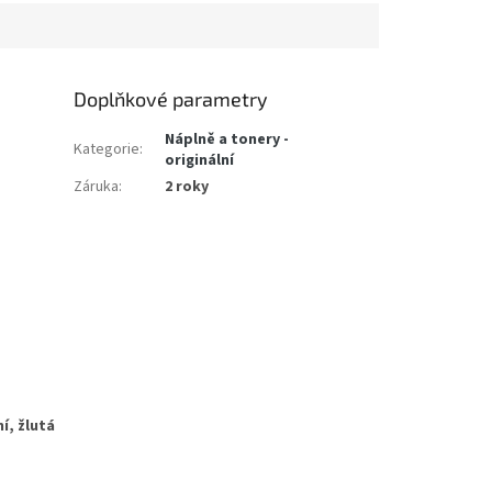
Doplňkové parametry
Náplně a tonery -
Kategorie
:
originální
Záruka
:
2 roky
í, žlutá