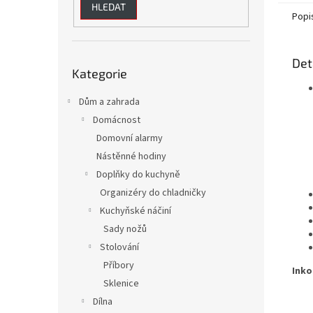
HLEDAT
Popi
Přeskočit
Det
Kategorie
kategorie
Dům a zahrada
Domácnost
Domovní alarmy
Nástěnné hodiny
Doplňky do kuchyně
Organizéry do chladničky
Kuchyňské náčiní
Sady nožů
Stolování
Příbory
Inko
Sklenice
Dílna