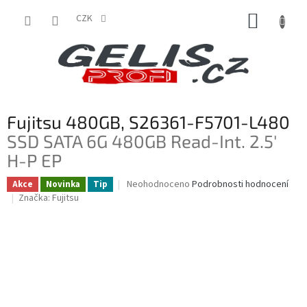
Přejít
NÁKUP
na
CZK
obsah
KOŠÍK
Fujitsu 480GB, S26361-F5701-L480
SSD SATA 6G 480GB Read-Int. 2.5'
H-P EP
Průměrné
Neohodnoceno
Podrobnosti hodnocení
Akce
Novinka
Tip
hodnocení
Značka:
Fujitsu
produktu
je
0,0
z
5
hvězdiček.