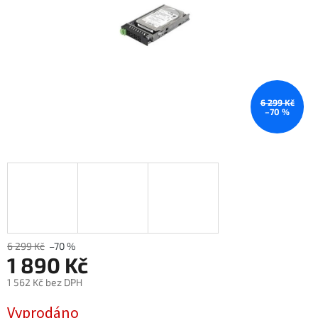
6 299 Kč
–70 %
6 299 Kč
–70 %
1 890 Kč
1 562 Kč bez DPH
Měrná
Vyprodáno
cena: