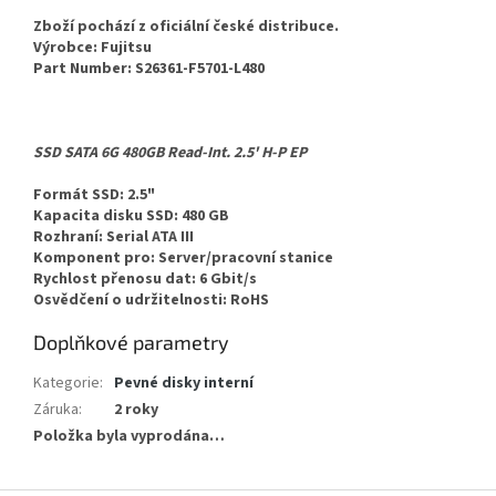
Zboží pochází z oficiální české distribuce.
Výrobce: Fujitsu
Part Number: S26361-F5701-L480
SSD SATA 6G 480GB Read-Int. 2.5' H-P EP
Formát SSD: 2.5"
Kapacita disku SSD: 480 GB
Rozhraní: Serial ATA III
Komponent pro: Server/pracovní stanice
Rychlost přenosu dat: 6 Gbit/s
Osvědčení o udržitelnosti: RoHS
Doplňkové parametry
Kategorie
:
Pevné disky interní
Záruka
:
2 roky
Položka byla vyprodána…