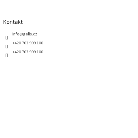
Z
á
p
a
Kontakt
t
info
@
gelis.cz
í
+420 703 999 100
+420 703 999 100