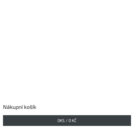
Nákupní košík
0
KS /
0 KČ