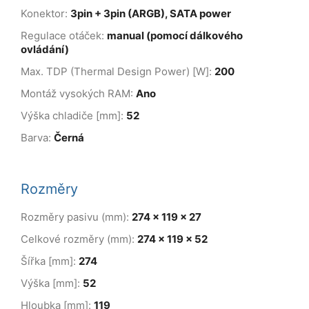
Konektor:
3pin + 3pin (ARGB), SATA power
Regulace otáček:
manual (pomocí dálkového
ovládání)
Max. TDP (Thermal Design Power) [W]:
200
Montáž vysokých RAM:
Ano
Výška chladiče [mm]:
52
Barva:
Černá
Rozměry
Rozměry pasivu (mm):
274 x 119 x 27
Celkové rozměry (mm):
274 x 119 x 52
Šířka [mm]:
274
Výška [mm]:
52
Hloubka [mm]:
119