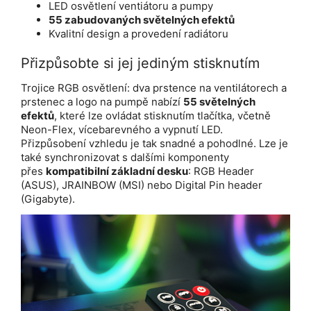
LED osvětlení ventiátoru a pumpy
55 zabudovaných světelných efektů
Kvalitní design a provedení radiátoru
Přizpůsobte si jej jediným stisknutím
Trojice RGB osvětlení: dva prstence na ventilátorech a
prstenec a logo na pumpě nabízí
55 světelných
efektů
, které lze ovládat stisknutím tlačítka, včetně
Neon-Flex, vícebarevného a vypnutí LED.
Přizpůsobení vzhledu je tak snadné a pohodlné. Lze je
také synchronizovat s dalšími komponenty
přes
kompatibilní základní desku
: RGB Header
(ASUS), JRAINBOW (MSI) nebo Digital Pin header
(Gigabyte).