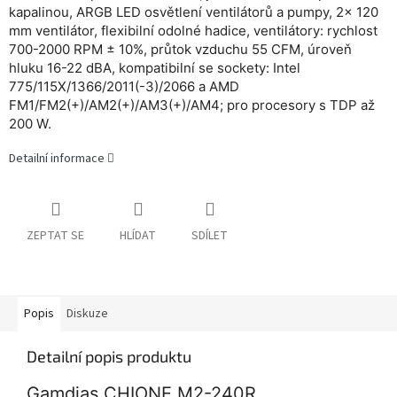
kapalinou, ARGB LED osvětlení ventilátorů a pumpy, 2x 120
mm ventilátor, flexibilní odolné hadice, ventilátory: rychlost
700-2000 RPM ± 10%, průtok vzduchu 55 CFM, úroveň
hluku 16-22 dBA, kompatibilní se sockety: Intel
775/115X/1366/2011(-3)/2066 a AMD
FM1/FM2(+)/AM2(+)/AM3(+)/AM4; pro procesory s TDP až
200 W.
Detailní informace
ZEPTAT SE
HLÍDAT
SDÍLET
Popis
Diskuze
Detailní popis produktu
Gamdias CHIONE M2-240R