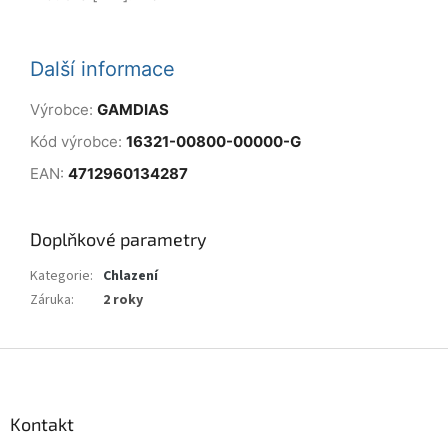
Další informace
Výrobce:
GAMDIAS
Kód výrobce:
16321-00800-00000-G
EAN:
4712960134287
Doplňkové parametry
Kategorie
:
Chlazení
Záruka
:
2 roky
Z
á
p
a
Kontakt
t