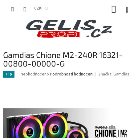
Přejít
NÁKUP
na
CZK
obsah
KOŠÍK
Gamdias Chione M2-240R 16321-
00800-00000-G
Průměrné
Neohodnoceno
Podrobnosti hodnocení
Značka:
Gamdias
Tip
hodnocení
produktu
je
0,0
z
5
hvězdiček.