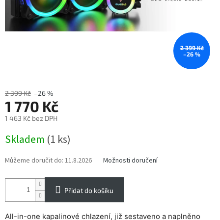
2 399 Kč
–26 %
2 399 Kč
–26 %
1 770 Kč
1 463 Kč bez DPH
Měrná
Skladem
(1 ks)
cena:
Můžeme doručit do:
11.8.2026
Možnosti doručení
Přidat do košíku
All-in-one kapalinové chlazení, již sestaveno a naplněno