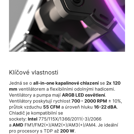
Klíčové vlastnosti
Jedná se o
all-in-one kapalinové chlazení
se
2x
120
mm
ventilátorem a flexibilními odolnými hadicemi.
Ventilátory a pumpa mají
ARGB LED osvětlení
.
Ventilátory poskytují rychlost
700 -
2000 RPM
± 10%,
průtok vzduchu
55 CFM
a úroveň hluku
16-22 dBA
.
Chladič je kompatibilní se
sockety:
Intel
775/115X/1366/2011(-3)/2066
a
AMD
FM1/FM2(+)/AM2(+)/AM3(+)/AM4. Je ideální
pro procesory s TDP až
200 W
.